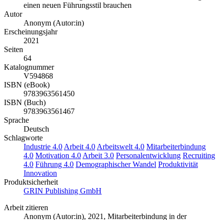
einen neuen Führungsstil brauchen
Autor
Anonym (Autor:in)
Erscheinungsjahr
2021
Seiten
64
Katalognummer
V594868
ISBN (eBook)
9783963561450
ISBN (Buch)
9783963561467
Sprache
Deutsch
Schlagworte
Industrie 4.0
Arbeit 4.0
Arbeitswelt 4.0
Mitarbeiterbindung
4.0
Motivation 4.0
Arbeit 3.0
Personalentwicklung
Recruiting
4.0
Führung 4.0
Demographischer Wandel
Produktivität
Innovation
Produktsicherheit
GRIN Publishing GmbH
Arbeit zitieren
Anonym (Autor:in)
, 2021, Mitarbeiterbindung in der