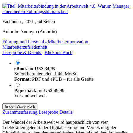
Fachbuch , 2021 , 64 Seiten
Autor:in:
Anonym (Autor:in)
Führung und Personal - Mitarbeitermotivation,
Mitarbeiterzufriedenheit
Leseprobe & Details
Blick ins Buch
eBook
für
US$ 34,99
Sofort herunterladen. Inkl. MwSt.
Format:
PDF und ePUB – für alle Geräte
Paperback
für
US$ 49,99
Versand weltweit
In den Warenkorb
Zusammenfassung
Leseprobe
Details
Der Wandel der Arbeitswelt wird hauptsächlich von vier
Triebkräften gelenkt: der Digitalisierung und Vernetzung, der
Globalisierung, dem demographischen Wandel und dem kulturellen