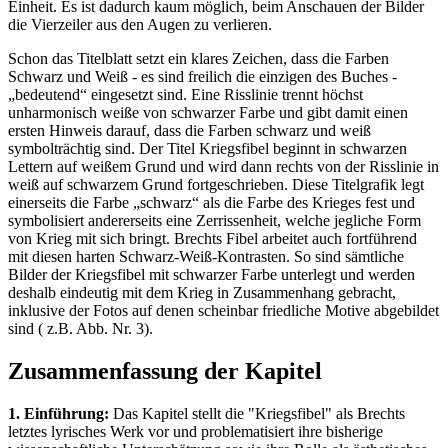
Einheit. Es ist dadurch kaum möglich, beim Anschauen der Bilder
die Vierzeiler aus den Augen zu verlieren.
Schon das Titelblatt setzt ein klares Zeichen, dass die Farben
Schwarz und Weiß - es sind freilich die einzigen des Buches -
„bedeutend“ eingesetzt sind. Eine Risslinie trennt höchst
unharmonisch weiße von schwarzer Farbe und gibt damit einen
ersten Hinweis darauf, dass die Farben schwarz und weiß
symbolträchtig sind. Der Titel Kriegsfibel beginnt in schwarzen
Lettern auf weißem Grund und wird dann rechts von der Risslinie in
weiß auf schwarzem Grund fortgeschrieben. Diese Titelgrafik legt
einerseits die Farbe „schwarz“ als die Farbe des Krieges fest und
symbolisiert andererseits eine Zerrissenheit, welche jegliche Form
von Krieg mit sich bringt. Brechts Fibel arbeitet auch fortführend
mit diesen harten Schwarz-Weiß-Kontrasten. So sind sämtliche
Bilder der Kriegsfibel mit schwarzer Farbe unterlegt und werden
deshalb eindeutig mit dem Krieg in Zusammenhang gebracht,
inklusive der Fotos auf denen scheinbar friedliche Motive abgebildet
sind ( z.B. Abb. Nr. 3).
Zusammenfassung der Kapitel
1. Einführung:
Das Kapitel stellt die "Kriegsfibel" als Brechts
letztes lyrisches Werk vor und problematisiert ihre bisherige