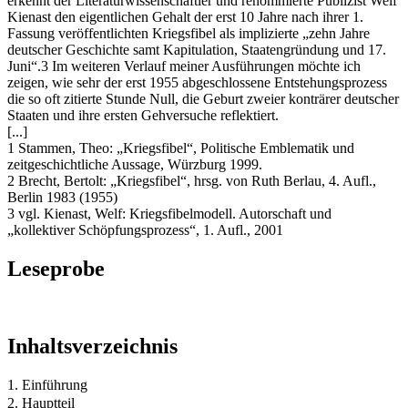
erkennt der Literaturwissenschaftler und renommierte Publizist Welf
Kienast den eigentlichen Gehalt der erst 10 Jahre nach ihrer 1.
Fassung veröffentlichten Kriegsfibel als implizierte „zehn Jahre
deutscher Geschichte samt Kapitulation, Staatengründung und 17.
Juni“.3 Im weiteren Verlauf meiner Ausführungen möchte ich
zeigen, wie sehr der erst 1955 abgeschlossene Entstehungsprozess
die so oft zitierte Stunde Null, die Geburt zweier konträrer deutscher
Staaten und ihre ersten Gehversuche reflektiert.
[...]
1 Stammen, Theo: „Kriegsfibel“, Politische Emblematik und
zeitgeschichtliche Aussage, Würzburg 1999.
2 Brecht, Bertolt: „Kriegsfibel“, hrsg. von Ruth Berlau, 4. Aufl.,
Berlin 1983 (1955)
3 vgl. Kienast, Welf: Kriegsfibelmodell. Autorschaft und
„kollektiver Schöpfungsprozess“, 1. Aufl., 2001
Leseprobe
Inhaltsverzeichnis
1. Einführung
2. Hauptteil