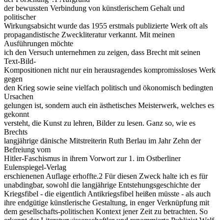
der bewussten Verbindung von künstlerischem Gehalt und
politischer
Wirkungsabsicht wurde das 1955 erstmals publizierte Werk oft als
propagandistische Zweckliteratur verkannt. Mit meinen
Ausführungen möchte
ich den Versuch unternehmen zu zeigen, dass Brecht mit seinen
Text-Bild-
Kompositionen nicht nur ein herausragendes kompromissloses Werk
gegen
den Krieg sowie seine vielfach politisch und ökonomisch bedingten
Ursachen
gelungen ist, sondern auch ein ästhetisches Meisterwerk, welches es
gekonnt
versteht, die Kunst zu lehren, Bilder zu lesen. Ganz so, wie es
Brechts
langjährige dänische Mitstreiterin Ruth Berlau im Jahr Zehn der
Befreiung vom
Hitler-Faschismus in ihrem Vorwort zur 1. im Ostberliner
Eulenspiegel-Verlag
erschienenen Auflage erhoffte.2 Für diesen Zweck halte ich es für
unabdingbar, sowohl die langjährige Entstehungsgeschichte der
Kriegsfibel - die eigentlich Antikriegsfibel heißen müsste - als auch
ihre endgütige künstlerische Gestaltung, in enger Verknüpfung mit
dem gesellschafts-politischen Kontext jener Zeit zu betrachten. So