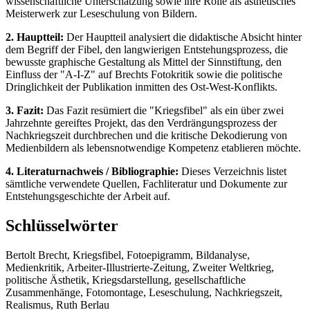
wissenschaftliche Unterschätzung sowie ihre Rolle als ästhetisches
Meisterwerk zur Leseschulung von Bildern.
2. Hauptteil:
Der Hauptteil analysiert die didaktische Absicht hinter
dem Begriff der Fibel, den langwierigen Entstehungsprozess, die
bewusste graphische Gestaltung als Mittel der Sinnstiftung, den
Einfluss der "A-I-Z" auf Brechts Fotokritik sowie die politische
Dringlichkeit der Publikation inmitten des Ost-West-Konflikts.
3. Fazit:
Das Fazit resümiert die "Kriegsfibel" als ein über zwei
Jahrzehnte gereiftes Projekt, das den Verdrängungsprozess der
Nachkriegszeit durchbrechen und die kritische Dekodierung von
Medienbildern als lebensnotwendige Kompetenz etablieren möchte.
4. Literaturnachweis / Bibliographie:
Dieses Verzeichnis listet
sämtliche verwendete Quellen, Fachliteratur und Dokumente zur
Entstehungsgeschichte der Arbeit auf.
Schlüsselwörter
Bertolt Brecht, Kriegsfibel, Fotoepigramm, Bildanalyse,
Medienkritik, Arbeiter-Illustrierte-Zeitung, Zweiter Weltkrieg,
politische Ästhetik, Kriegsdarstellung, gesellschaftliche
Zusammenhänge, Fotomontage, Leseschulung, Nachkriegszeit,
Realismus, Ruth Berlau