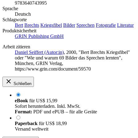
9783640743995
Sprache
Deutsch
Schlagworte
Bert
Brechts
Kriegsfibel
Bilder
Sprechen
Fotografie
Literatur
Produktsicherheit
GRIN Publishing GmbH
Arbeit zitieren
Daniel Seiffert (Autor:in)
, 2000, "Bert Brechts Kriegsfibel"
oder "Wie und warum 69 Bilder das Sprechen lernten",
München, GRIN Verlag,
https://www.grin.com/document/59570
Schließen
eBook
für
US$ 15,99
Sofort herunterladen. Inkl. MwSt.
Format:
PDF und ePUB – für alle Geräte
Paperback
für
US$ 18,99
Versand weltweit