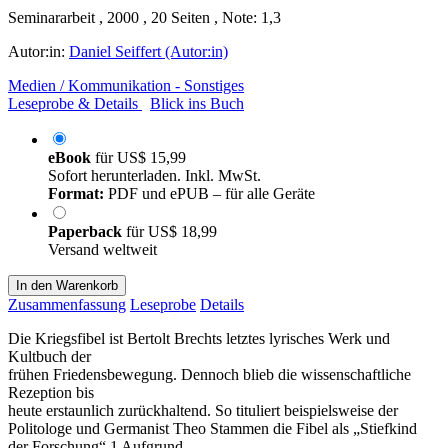
Seminararbeit , 2000 , 20 Seiten , Note: 1,3
Autor:in:
Daniel Seiffert (Autor:in)
Medien / Kommunikation - Sonstiges
Leseprobe & Details
Blick ins Buch
eBook
für
US$ 15,99
Sofort herunterladen. Inkl. MwSt.
Format:
PDF und ePUB – für alle Geräte
Paperback
für
US$ 18,99
Versand weltweit
In den Warenkorb
Zusammenfassung
Leseprobe
Details
Die Kriegsfibel ist Bertolt Brechts letztes lyrisches Werk und
Kultbuch der
frühen Friedensbewegung. Dennoch blieb die wissenschaftliche
Rezeption bis
heute erstaunlich zurückhaltend. So tituliert beispielsweise der
Politologe und Germanist Theo Stammen die Fibel als „Stiefkind
der Forschung“.1 Aufgrund