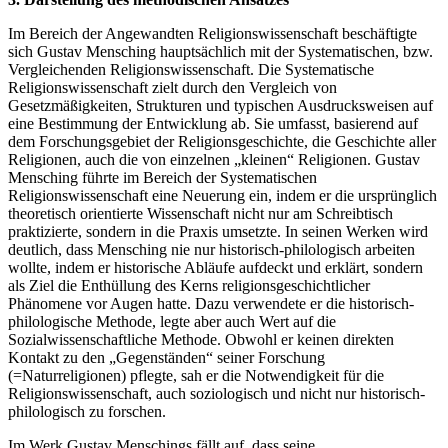
Im Bereich der Angewandten Religionswissenschaft beschäftigte
sich Gustav Mensching hauptsächlich mit der Systematischen, bzw.
Vergleichenden Religionswissenschaft. Die Systematische
Religionswissenschaft zielt durch den Vergleich von
Gesetzmäßigkeiten, Strukturen und typischen Ausdrucksweisen auf
eine Bestimmung der Entwicklung ab. Sie umfasst, basierend auf
dem Forschungsgebiet der Religionsgeschichte, die Geschichte aller
Religionen, auch die von einzelnen „kleinen“ Religionen. Gustav
Mensching führte im Bereich der Systematischen
Religionswissenschaft eine Neuerung ein, indem er die ursprünglich
theoretisch orientierte Wissenschaft nicht nur am Schreibtisch
praktizierte, sondern in die Praxis umsetzte. In seinen Werken wird
deutlich, dass Mensching nie nur historisch-philologisch arbeiten
wollte, indem er historische Abläufe aufdeckt und erklärt, sondern
als Ziel die Enthüllung des Kerns religionsgeschichtlicher
Phänomene vor Augen hatte. Dazu verwendete er die historisch-
philologische Methode, legte aber auch Wert auf die
Sozialwissenschaftliche Methode. Obwohl er keinen direkten
Kontakt zu den „Gegenständen“ seiner Forschung
(=Naturreligionen) pflegte, sah er die Notwendigkeit für die
Religionswissenschaft, auch soziologisch und nicht nur historisch-
philologisch zu forschen.
Im Werk Gustav Menschings fällt auf, dass seine