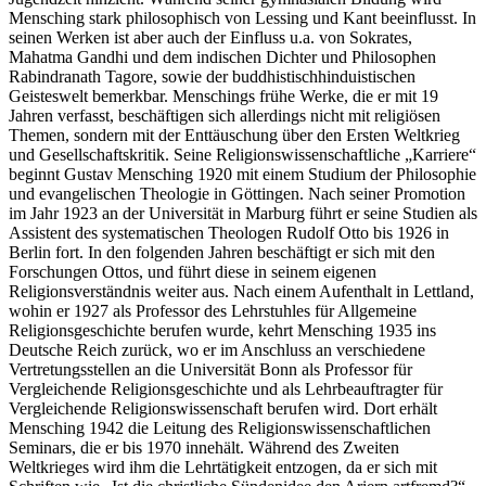
Mensching stark philosophisch von Lessing und Kant beeinflusst. In
seinen Werken ist aber auch der Einfluss u.a. von Sokrates,
Mahatma Gandhi und dem indischen Dichter und Philosophen
Rabindranath Tagore, sowie der buddhistischhinduistischen
Geisteswelt bemerkbar. Menschings frühe Werke, die er mit 19
Jahren verfasst, beschäftigen sich allerdings nicht mit religiösen
Themen, sondern mit der Enttäuschung über den Ersten Weltkrieg
und Gesellschaftskritik. Seine Religionswissenschaftliche „Karriere“
beginnt Gustav Mensching 1920 mit einem Studium der Philosophie
und evangelischen Theologie in Göttingen. Nach seiner Promotion
im Jahr 1923 an der Universität in Marburg führt er seine Studien als
Assistent des systematischen Theologen Rudolf Otto bis 1926 in
Berlin fort. In den folgenden Jahren beschäftigt er sich mit den
Forschungen Ottos, und führt diese in seinem eigenen
Religionsverständnis weiter aus. Nach einem Aufenthalt in Lettland,
wohin er 1927 als Professor des Lehrstuhles für Allgemeine
Religionsgeschichte berufen wurde, kehrt Mensching 1935 ins
Deutsche Reich zurück, wo er im Anschluss an verschiedene
Vertretungsstellen an die Universität Bonn als Professor für
Vergleichende Religionsgeschichte und als Lehrbeauftragter für
Vergleichende Religionswissenschaft berufen wird. Dort erhält
Mensching 1942 die Leitung des Religionswissenschaftlichen
Seminars, die er bis 1970 innehält. Während des Zweiten
Weltkrieges wird ihm die Lehrtätigkeit entzogen, da er sich mit