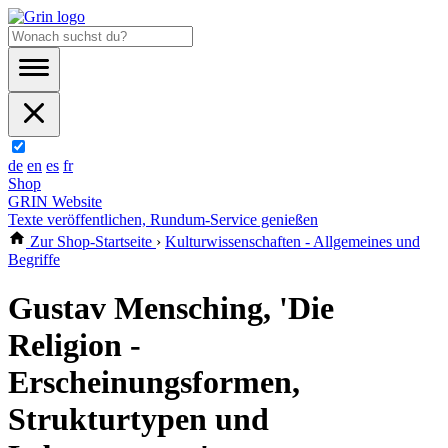
de
en
es
fr
Shop
GRIN Website
Texte veröffentlichen, Rundum-Service genießen
Zur Shop-Startseite
›
Kulturwissenschaften - Allgemeines und
Begriffe
Gustav Mensching, 'Die
Religion -
Erscheinungsformen,
Strukturtypen und