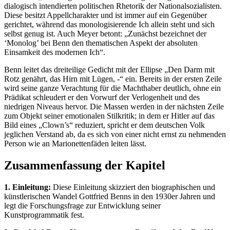
dialogisch intendierten politischen Rhetorik der Nationalsozialisten.
Diese besitzt Appellcharakter und ist immer auf ein Gegenüber
gerichtet, während das monologisierende Ich allein steht und sich
selbst genug ist. Auch Meyer betont: „Zunächst bezeichnet der
‘Monolog’ bei Benn den thematischen Aspekt der absoluten
Einsamkeit des modernen Ich“.
Benn leitet das dreiteilige Gedicht mit der Ellipse „Den Darm mit
Rotz genährt, das Hirn mit Lügen, -“ ein. Bereits in der ersten Zeile
wird seine ganze Verachtung für die Machthaber deutlich, ohne ein
Prädikat schleudert er den Vorwurf der Verlogenheit und des
niedrigen Niveaus hervor. Die Massen werden in der nächsten Zeile
zum Objekt seiner emotionalen Stilkritik; in dem er Hitler auf das
Bild eines „Clown’s“ reduziert, spricht er dem deutschen Volk
jeglichen Verstand ab, da es sich von einer nicht ernst zu nehmenden
Person wie an Marionettenfäden leiten lässt.
Zusammenfassung der Kapitel
1. Einleitung:
Diese Einleitung skizziert den biographischen und
künstlerischen Wandel Gottfried Benns in den 1930er Jahren und
legt die Forschungsfrage zur Entwicklung seiner
Kunstprogrammatik fest.