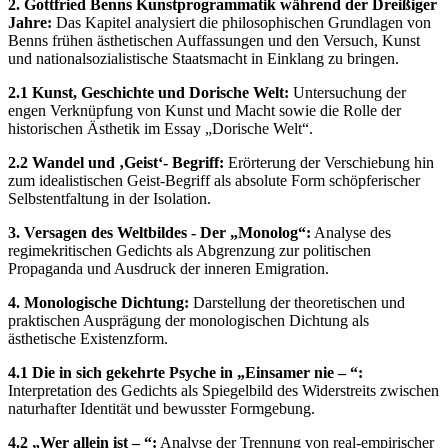
2. Gottfried Benns Kunstprogrammatik während der Dreißiger
Jahre:
Das Kapitel analysiert die philosophischen Grundlagen von
Benns frühen ästhetischen Auffassungen und den Versuch, Kunst
und nationalsozialistische Staatsmacht in Einklang zu bringen.
2.1 Kunst, Geschichte und Dorische Welt:
Untersuchung der
engen Verknüpfung von Kunst und Macht sowie die Rolle der
historischen Ästhetik im Essay „Dorische Welt“.
2.2 Wandel und ‚Geist‘- Begriff:
Erörterung der Verschiebung hin
zum idealistischen Geist-Begriff als absolute Form schöpferischer
Selbstentfaltung in der Isolation.
3. Versagen des Weltbildes - Der „Monolog“:
Analyse des
regimekritischen Gedichts als Abgrenzung zur politischen
Propaganda und Ausdruck der inneren Emigration.
4. Monologische Dichtung:
Darstellung der theoretischen und
praktischen Ausprägung der monologischen Dichtung als
ästhetische Existenzform.
4.1 Die in sich gekehrte Psyche in „Einsamer nie – “:
Interpretation des Gedichts als Spiegelbild des Widerstreits zwischen
naturhafter Identität und bewusster Formgebung.
4.2 „Wer allein ist – “:
Analyse der Trennung von real-empirischer