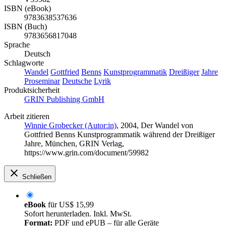
ISBN (eBook)
9783638537636
ISBN (Buch)
9783656817048
Sprache
Deutsch
Schlagworte
Wandel
Gottfried
Benns
Kunstprogrammatik
Dreißiger
Jahre
Proseminar
Deutsche
Lyrik
Produktsicherheit
GRIN Publishing GmbH
Arbeit zitieren
Winnie Grobecker (Autor:in)
, 2004, Der Wandel von
Gottfried Benns Kunstprogrammatik während der Dreißiger
Jahre, München, GRIN Verlag,
https://www.grin.com/document/59982
Schließen
eBook
für
US$ 15,99
Sofort herunterladen. Inkl. MwSt.
Format:
PDF und ePUB – für alle Geräte