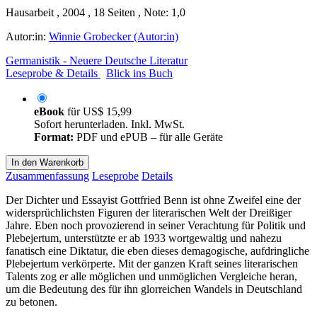
Hausarbeit , 2004 , 18 Seiten , Note: 1,0
Autor:in:
Winnie Grobecker (Autor:in)
Germanistik - Neuere Deutsche Literatur
Leseprobe & Details
Blick ins Buch
eBook
für
US$ 15,99
Sofort herunterladen. Inkl. MwSt.
Format:
PDF und ePUB – für alle Geräte
In den Warenkorb
Zusammenfassung
Leseprobe
Details
Der Dichter und Essayist Gottfried Benn ist ohne Zweifel eine der
widersprüchlichsten Figuren der literarischen Welt der Dreißiger
Jahre. Eben noch provozierend in seiner Verachtung für Politik und
Plebejertum, unterstützte er ab 1933 wortgewaltig und nahezu
fanatisch eine Diktatur, die eben dieses demagogische, aufdringliche
Plebejertum verkörperte. Mit der ganzen Kraft seines literarischen
Talents zog er alle möglichen und unmöglichen Vergleiche heran,
um die Bedeutung des für ihn glorreichen Wandels in Deutschland
zu betonen.