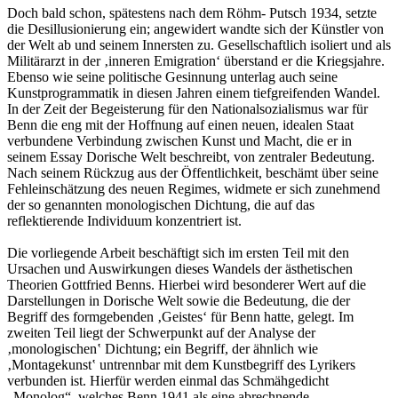
Doch bald schon, spätestens nach dem Röhm- Putsch 1934, setzte
die Desillusionierung ein; angewidert wandte sich der Künstler von
der Welt ab und seinem Innersten zu. Gesellschaftlich isoliert und als
Militärarzt in der ‚inneren Emigration‘ überstand er die Kriegsjahre.
Ebenso wie seine politische Gesinnung unterlag auch seine
Kunstprogrammatik in diesen Jahren einem tiefgreifenden Wandel.
In der Zeit der Begeisterung für den Nationalsozialismus war für
Benn die eng mit der Hoffnung auf einen neuen, idealen Staat
verbundene Verbindung zwischen Kunst und Macht, die er in
seinem Essay Dorische Welt beschreibt, von zentraler Bedeutung.
Nach seinem Rückzug aus der Öffentlichkeit, beschämt über seine
Fehleinschätzung des neuen Regimes, widmete er sich zunehmend
der so genannten monologischen Dichtung, die auf das
reflektierende Individuum konzentriert ist.
Die vorliegende Arbeit beschäftigt sich im ersten Teil mit den
Ursachen und Auswirkungen dieses Wandels der ästhetischen
Theorien Gottfried Benns. Hierbei wird besonderer Wert auf die
Darstellungen in Dorische Welt sowie die Bedeutung, die der
Begriff des formgebenden ‚Geistes‘ für Benn hatte, gelegt. Im
zweiten Teil liegt der Schwerpunkt auf der Analyse der
‚monologischen‛ Dichtung; ein Begriff, der ähnlich wie
‚Montagekunst‛ untrennbar mit dem Kunstbegriff des Lyrikers
verbunden ist. Hierfür werden einmal das Schmähgedicht
„Monolog“, welches Benn 1941 als eine abrechnende