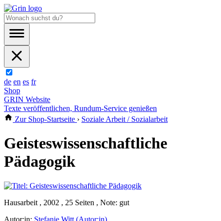
de
en
es
fr
Shop
GRIN Website
Texte veröffentlichen, Rundum-Service genießen
Zur Shop-Startseite
›
Soziale Arbeit / Sozialarbeit
Geisteswissenschaftliche
Pädagogik
Hausarbeit , 2002 , 25 Seiten , Note: gut
Autor:in:
Stefanie Witt (Autor:in)