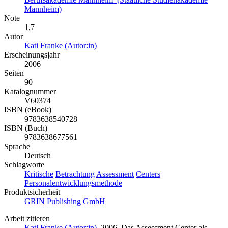
Mannheim)
Note
1,7
Autor
Kati Franke (Autor:in)
Erscheinungsjahr
2006
Seiten
90
Katalognummer
V60374
ISBN (eBook)
9783638540728
ISBN (Buch)
9783638677561
Sprache
Deutsch
Schlagworte
Kritische
Betrachtung
Assessment
Centers
Personalentwicklungsmethode
Produktsicherheit
GRIN Publishing GmbH
Arbeit zitieren
Kati Franke (Autor:in)
, 2006, Das Assessment Center als