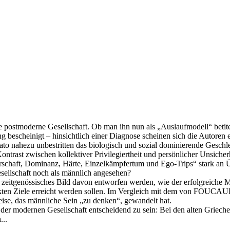
re postmoderne Gesellschaft. Ob man ihn nun als „Auslaufmodell“ betite
 bescheinigt – hinsichtlich einer Diagnose scheinen sich die Autoren e
to nahezu unbestritten das biologisch und sozial dominierende Geschlech
Kontrast zwischen kollektiver Privilegiertheit und persönlicher Unsich
errschaft, Dominanz, Härte, Einzelkämpfertum und Ego-Trips“ stark an
sellschaft noch als männlich angesehen?
zeitgenössisches Bild davon entworfen werden, wie der erfolgreiche M
ckten Ziele erreicht werden sollen. Im Vergleich mit dem von FOUCAU
Weise, das männliche Sein „zu denken“, gewandelt hat.
der modernen Gesellschaft entscheidend zu sein: Bei den alten Grieche
...