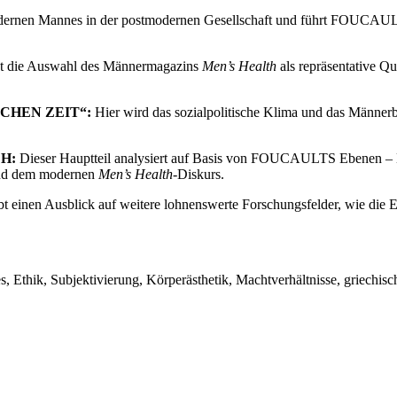
 modernen Mannes in der postmodernen Gesellschaft und führt FOUCAU
igt die Auswahl des Männermagazins
Men’s Health
als repräsentative Q
SCHEN ZEIT“:
Hier wird das sozialpolitische Klima und das Männerbi
H:
Dieser Hauptteil analysiert auf Basis von FOUCAULTS Ebenen – Mo
 und dem modernen
Men’s Health
-Diskurs.
bt einen Ausblick auf weitere lohnenswerte Forschungsfelder, wie die
 Ethik, Subjektivierung, Körperästhetik, Machtverhältnisse, griechisch