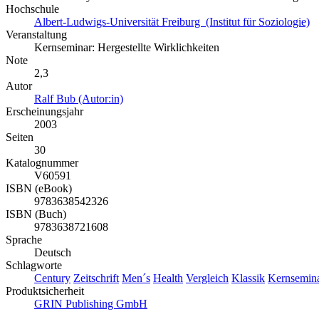
Hochschule
Albert-Ludwigs-Universität Freiburg (Institut für Soziologie)
Veranstaltung
Kernseminar: Hergestellte Wirklichkeiten
Note
2,3
Autor
Ralf Bub (Autor:in)
Erscheinungsjahr
2003
Seiten
30
Katalognummer
V60591
ISBN (eBook)
9783638542326
ISBN (Buch)
9783638721608
Sprache
Deutsch
Schlagworte
Century
Zeitschrift
Men´s
Health
Vergleich
Klassik
Kernsemin
Produktsicherheit
GRIN Publishing GmbH