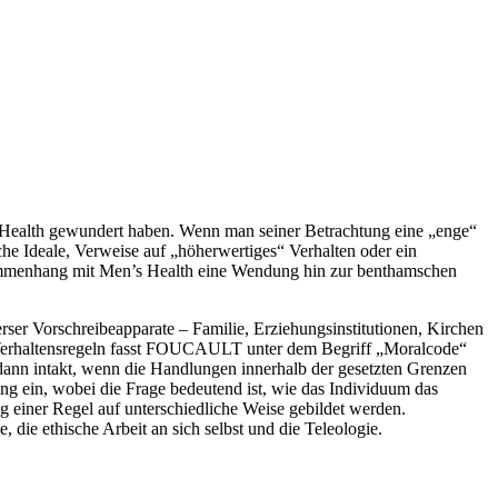
Health gewundert haben. Wenn man seiner Betrachtung eine „enge“
iche Ideale, Verweise auf „höherwertiges“ Verhalten oder ein
sammenhang mit Men’s Health eine Wendung hin zur benthamschen
r Vorschreibeapparate – Familie, Erziehungsinstitutionen, Kirchen
e Verhaltensregeln fasst FOUCAULT unter dem Begriff „Moralcode“
 dann intakt, wenn die Handlungen innerhalb der gesetzten Grenzen
ng ein, wobei die Frage bedeutend ist, wie das Individuum das
g einer Regel auf unterschiedliche Weise gebildet werden.
ie ethische Arbeit an sich selbst und die Teleologie.