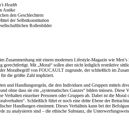
’s Health
en Antike
schen den Geschlechtern
ttel der Selbstkonstitution
ellschaftlichen Rollenbilder
s im Zusammenhang mit einem modernen Lifestyle-Magazin wie Men’s 
rechtfertigt. Mit „Moral“ sollen aber nicht lediglich restriktive sittl
udie der Moralbegriff von FOUCAULT zugrunde, der schließlich im Zu
ür die größte Zahl impliziert.
nd Handlungsregeln, die den Individuen und Gruppen mittels diverse
n und ohne dass sie ein „systematisches Ganzes“ bilden müssen. Dies
che Verhalten einzelner Personen oder Gruppen ab. Dabei ist die Moral
erhalten“. Schließlich führt er noch eine dritte Ebene der Betrachtu
alischer Handlungen einnimmt. Dieses Verhältnis kann bei der Befolgun
u analysieren sind – die ethische Substanz, die Unterwerfungsweise, d