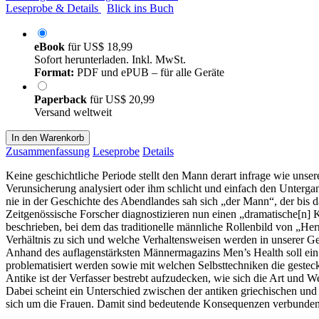
Leseprobe & Details
Blick ins Buch
eBook
für
US$ 18,99
Sofort herunterladen. Inkl. MwSt.
Format:
PDF und ePUB – für alle Geräte
Paperback
für
US$ 20,99
Versand weltweit
In den Warenkorb
Zusammenfassung
Leseprobe
Details
Keine geschichtliche Periode stellt den Mann derart infrage wie unse
Verunsicherung analysiert oder ihm schlicht und einfach den Untergang
nie in der Geschichte des Abendlandes sah sich „der Mann“, der bis da
Zeitgenössische Forscher diagnostizieren nun einen „dramatische[n] 
beschrieben, bei dem das traditionelle männliche Rollenbild von „H
Verhältnis zu sich und welche Verhaltensweisen werden in unserer Ge
Anhand des auflagenstärksten Männermagazins Men’s Health soll ein 
problematisiert werden sowie mit welchen Selbsttechniken die geste
Antike ist der Verfasser bestrebt aufzudecken, wie sich die Art und 
Dabei scheint ein Unterschied zwischen der antiken griechischen und 
sich um die Frauen. Damit sind bedeutende Konsequenzen verbunden