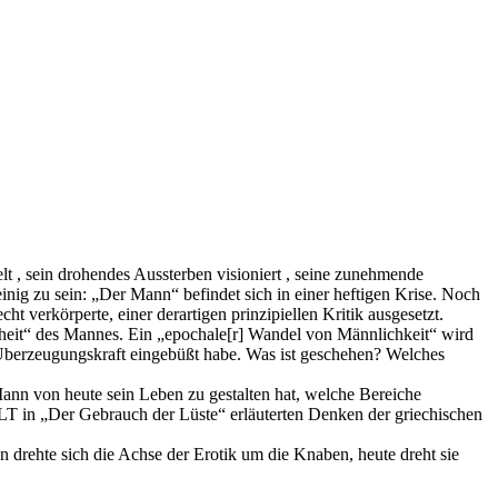
lt , sein drohendes Aussterben visioniert , seine zunehmende
inig zu sein: „Der Mann“ befindet sich in einer heftigen Krise. Noch
t verkörperte, einer derartigen prinzipiellen Kritik ausgesetzt.
erheit“ des Mannes. Ein „epochale[r] Wandel von Männlichkeit“ wird
 Überzeugungskraft eingebüßt habe. Was ist geschehen? Welches
ann von heute sein Leben zu gestalten hat, welche Bereiche
LT in „Der Gebrauch der Lüste“ erläuterten Denken der griechischen
n drehte sich die Achse der Erotik um die Knaben, heute dreht sie