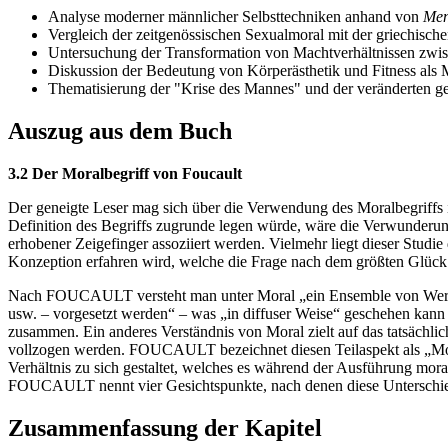
Analyse moderner männlicher Selbsttechniken anhand von
Men
Vergleich der zeitgenössischen Sexualmoral mit der griechisch
Untersuchung der Transformation von Machtverhältnissen zwi
Diskussion der Bedeutung von Körperästhetik und Fitness als Mi
Thematisierung der "Krise des Mannes" und der veränderten ges
Auszug aus dem Buch
3.2 Der Moralbegriff von Foucault
Der geneigte Leser mag sich über die Verwendung des Moralbegriff
Definition des Begriffs zugrunde legen würde, wäre die Verwunderung ge
erhobener Zeigefinger assoziiert werden. Vielmehr liegt dieser St
Konzeption erfahren wird, welche die Frage nach dem größten Glück f
Nach FOUCAULT versteht man unter Moral „ein Ensemble von Werten u
usw. – vorgesetzt werden“ – was „in diffuser Weise“ geschehen kan
zusammen. Ein anderes Verständnis von Moral zielt auf das tatsächli
vollzogen werden. FOUCAULT bezeichnet diesen Teilaspekt als „Moralv
Verhältnis zu sich gestaltet, welches es während der Ausführung mor
FOUCAULT nennt vier Gesichtspunkte, nach denen diese Unterschiede z
Zusammenfassung der Kapitel