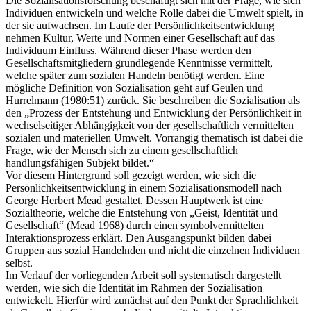
Die Sozialisationsforschung beschäftigt sich mit der Frage, wie sich
Individuen entwickeln und welche Rolle dabei die Umwelt spielt, in
der sie aufwachsen. Im Laufe der Persönlichkeitsentwicklung
nehmen Kultur, Werte und Normen einer Gesellschaft auf das
Individuum Einfluss. Während dieser Phase werden den
Gesellschaftsmitgliedern grundlegende Kenntnisse vermittelt,
welche später zum sozialen Handeln benötigt werden. Eine
mögliche Definition von Sozialisation geht auf Geulen und
Hurrelmann (1980:51) zurück. Sie beschreiben die Sozialisation als
den „Prozess der Entstehung und Entwicklung der Persönlichkeit in
wechselseitiger Abhängigkeit von der gesellschaftlich vermittelten
sozialen und materiellen Umwelt. Vorrangig thematisch ist dabei die
Frage, wie der Mensch sich zu einem gesellschaftlich
handlungsfähigen Subjekt bildet.“
Vor diesem Hintergrund soll gezeigt werden, wie sich die
Persönlichkeitsentwicklung in einem Sozialisationsmodell nach
George Herbert Mead gestaltet. Dessen Hauptwerk ist eine
Sozialtheorie, welche die Entstehung von „Geist, Identität und
Gesellschaft“ (Mead 1968) durch einen symbolvermittelten
Interaktionsprozess erklärt. Den Ausgangspunkt bilden dabei
Gruppen aus sozial Handelnden und nicht die einzelnen Individuen
selbst.
Im Verlauf der vorliegenden Arbeit soll systematisch dargestellt
werden, wie sich die Identität im Rahmen der Sozialisation
entwickelt. Hierfür wird zunächst auf den Punkt der Sprachlichkeit