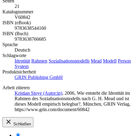
Seiten
21
Katalognummer
V60842
ISBN (eBook)
9783638544160
ISBN (Buch)
9783638766685
Sprache
Deutsch
Schlagworte
Identität
Rahmen
Sozialisationsmodells
Mead
Modell
Person
System
Produktsicherheit
GRIN Publishing GmbH
Arbeit zitieren
Kristian Stoye (Autor:in)
, 2006, Wie entsteht die Identität im
Rahmen des Sozialisationsmodells nach G. H. Mead und ist
dieses Modell empirisch belegbar?, München, GRIN Verlag,
https://www.grin.com/document/60842
Schließen