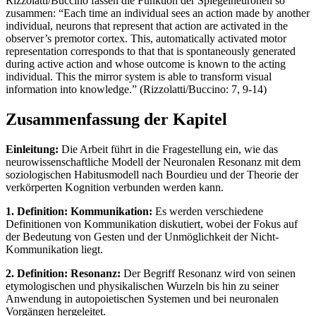
Rizzolatti/Buccino fassen die Funktion der Spiegelneuronen so
zusammen: “Each time an individual sees an action made by another
individual, neurons that represent that action are activated in the
observer’s premotor cortex. This, automatically activated motor
representation corresponds to that that is spontaneously generated
during active action and whose outcome is known to the acting
individual. This the mirror system is able to transform visual
information into knowledge.” (Rizzolatti/Buccino: 7, 9-14)
Zusammenfassung der Kapitel
Einleitung:
Die Arbeit führt in die Fragestellung ein, wie das
neurowissenschaftliche Modell der Neuronalen Resonanz mit dem
soziologischen Habitusmodell nach Bourdieu und der Theorie der
verkörperten Kognition verbunden werden kann.
1. Definition: Kommunikation:
Es werden verschiedene
Definitionen von Kommunikation diskutiert, wobei der Fokus auf
der Bedeutung von Gesten und der Unmöglichkeit der Nicht-
Kommunikation liegt.
2. Definition: Resonanz:
Der Begriff Resonanz wird von seinen
etymologischen und physikalischen Wurzeln bis hin zu seiner
Anwendung in autopoietischen Systemen und bei neuronalen
Vorgängen hergeleitet.