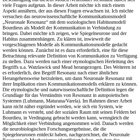
viele Fragen aufgetan. In dieser Arbeit möchte ich mich einem
Aspekt annähern, der aus diesen Fragen erwachsen ist. Ich möchte
versuchen das neurowissenschaftliche Kommunikationsmodell
„Neuronale Resonanz“ mit dem soziologischen Habitusmodell
Bourdieus als Modell der Kommunikation in Verbindung zu
bringen. Dabei möchte ich zeigen, wie Spiegelneurone und der
Habitus zusammenhängen. Zu klären ist, inwieweit die
vorgeschlagenen Modelle als Kommunikationsmodelle gedacht
werden können. Zunächst ist es dazu erforderlich, eine für diese
Betrachtung relevante Definition von Kommunikation zu Verfügung
zu stellen. Dazu werden nach einer etymologischen Herleitung des
Begriffs u.a. Watzlawick und Mead herangezogen. Des Weiteren ist
es erforderlich, den Begriff Resonanz nach einer ähnlichen
Herangehensweise herzuleiten, um dann Neuronale Resonanz mit
ihrer Implikation eines Kommunikationsmodells erklären zu können.
Die etymologische und naturwissenschaftliche Definition legen die
Grundlage für das Verständnis von Resonanz in autopoietischen
Systemen (Luhmann, Maturana/Varela). Im Rahmen dieser Arbeit
kann nicht näher ergründet werden, wie sich ein System, wie
Luhmann es versteht, und der sozialen Raum mit seinen Feldern bei
Bourdieu, in Verdingung gebracht werden kann, wenngleich die
Möglichkeit einer Verbindung angenommen wird. Danach werden
die neurobiologischen Forschungsergebnisse, die die
Spiegelneuronen entdeckt haben, nachgezeichnet, die Neuronale