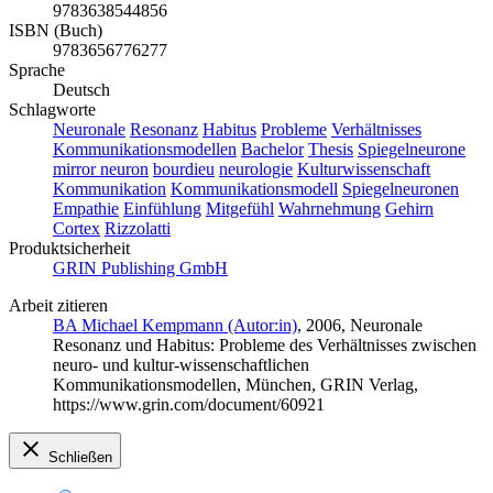
9783638544856
ISBN (Buch)
9783656776277
Sprache
Deutsch
Schlagworte
Neuronale
Resonanz
Habitus
Probleme
Verhältnisses
Kommunikationsmodellen
Bachelor
Thesis
Spiegelneurone
mirror neuron
bourdieu
neurologie
Kulturwissenschaft
Kommunikation
Kommunikationsmodell
Spiegelneuronen
Empathie
Einfühlung
Mitgefühl
Wahrnehmung
Gehirn
Cortex
Rizzolatti
Produktsicherheit
GRIN Publishing GmbH
Arbeit zitieren
BA Michael Kempmann (Autor:in)
, 2006, Neuronale
Resonanz und Habitus: Probleme des Verhältnisses zwischen
neuro- und kultur-wissenschaftlichen
Kommunikationsmodellen, München, GRIN Verlag,
https://www.grin.com/document/60921
Schließen