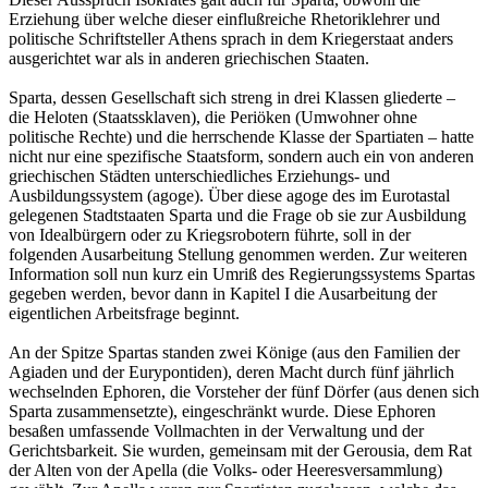
Erziehung über welche dieser einflußreiche Rhetoriklehrer und
politische Schriftsteller Athens sprach in dem Kriegerstaat anders
ausgerichtet war als in anderen griechischen Staaten.
Sparta, dessen Gesellschaft sich streng in drei Klassen gliederte –
die Heloten (Staatssklaven), die Periöken (Umwohner ohne
politische Rechte) und die herrschende Klasse der Spartiaten – hatte
nicht nur eine spezifische Staatsform, sondern auch ein von anderen
griechischen Städten unterschiedliches Erziehungs- und
Ausbildungssystem (agoge). Über diese agoge des im Eurotastal
gelegenen Stadtstaaten Sparta und die Frage ob sie zur Ausbildung
von Idealbürgern oder zu Kriegsrobotern führte, soll in der
folgenden Ausarbeitung Stellung genommen werden. Zur weiteren
Information soll nun kurz ein Umriß des Regierungssystems Spartas
gegeben werden, bevor dann in Kapitel I die Ausarbeitung der
eigentlichen Arbeitsfrage beginnt.
An der Spitze Spartas standen zwei Könige (aus den Familien der
Agiaden und der Eurypontiden), deren Macht durch fünf jährlich
wechselnden Ephoren, die Vorsteher der fünf Dörfer (aus denen sich
Sparta zusammensetzte), eingeschränkt wurde. Diese Ephoren
besaßen umfassende Vollmachten in der Verwaltung und der
Gerichtsbarkeit. Sie wurden, gemeinsam mit der Gerousia, dem Rat
der Alten von der Apella (die Volks- oder Heeresversammlung)