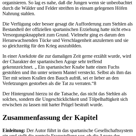
organisieren. So lag es nahe, daß die Jungen wenn sie unbeobachtet
durch die Wälder und Felder streiften in einsam gelegenen Höfen
Nahrung stahlen.
Die Verfügung oder besser gesagt die Aufforderung zum Stehlen als
Bestandteil der offiziellen spartanischen Erziehung hatte nicht etwa
Versorgungsknappheit zum Grund. Vielmehr ging es darum den
Heranwachsenden Tücke und Verschlagenheit anzulernen und sie
so gleichzeitig für den Krieg auszubilden.
In einer Anekdote die zur damaligen Zeit gerne erzählt wurde, wird
der Charakter der spartanischen Agoge sehr treffend
gekennzeichnet. „ Ein spartanischer Knabe hatte einen Fuchs
gestohlen und ihn unter seinem Mantel versteckt. Selbst als ihm das
Tier mit seinen Krallen den Bauch aufriß, sei er lieber an den
Verletzungen gestorben als die Tat zu verraten.“8
Der Hintergrund hierzu ist die Tatsache, das nicht das Stehlen als
solches, sondern die Ungeschicklichkeit und Tölpelhaftigkeit sich
erwischen zu lassen mit harter Prügel bestraft wurde.
Zusammenfassung der Kapitel
Einleitung:
Der Autor führt in das spartanische Gesellschaftssystem
ein und stellt die zentrale Fragestellung vor, ob die Agoge der