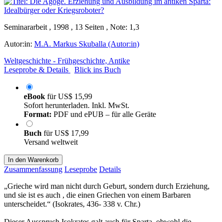
Seminararbeit , 1998 , 13 Seiten , Note: 1,3
Autor:in:
M.A. Markus Skuballa (Autor:in)
Weltgeschichte - Frühgeschichte, Antike
Leseprobe & Details
Blick ins Buch
eBook
für
US$ 15,99
Sofort herunterladen. Inkl. MwSt.
Format:
PDF und ePUB – für alle Geräte
Buch
für
US$ 17,99
Versand weltweit
In den Warenkorb
Zusammenfassung
Leseprobe
Details
„Grieche wird man nicht durch Geburt, sondern durch Erziehung,
und sie ist es auch , die einen Griechen von einem Barbaren
unterscheidet.“ (Isokrates, 436- 338 v. Chr.)
Dieser Ausspruch Isokrates galt auch für Sparta, obwohl die