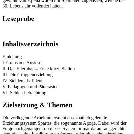
gewählt. Zur Apella waren nur Spartiaten zugelassen, welche das
30. Lebensjahr vollendet hatten.
Leseprobe
Inhaltsverzeichnis
Einleitung
I. Grausame Auslese
II. Das Elternhaus- Erste kurze Station
III. Die Gruppenerziehung
IV. Stehlen als Talent
V. Pädagogen und Päderasten
VI. Schlussbetrachtung
Zielsetzung & Themen
Die vorliegende Arbeit untersucht das staatlich gelenkte
Erziehungssystem Spartas, die sogenannte Agoge. Dabei wird der
Frage nachgegangen, ob dieses System primär darauf ausgerichtet
war, vielseitige Idealbürger zu formen, oder ob es eine einseitige