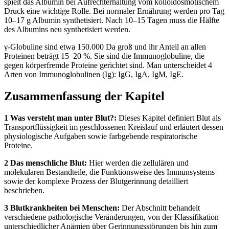
spielt das Albumin bei Aufrechterhaltung vom kolloidosmotischem
Druck eine wichtige Rolle. Bei normaler Ernährung werden pro Tag
10–17 g Albumin synthetisiert. Nach 10–15 Tagen muss die Hälfte
des Albumins neu synthetisiert werden.
γ-Globuline sind etwa 150.000 Da groß und ihr Anteil an allen
Proteinen beträgt 15–20 %. Sie sind die Immunoglobuline, die
gegen körperfremde Proteine gerichtet sind. Man unterscheidet 4
Arten von Immunoglobulinen (Ig): IgG, IgA, IgM, IgE.
Zusammenfassung der Kapitel
1 Was versteht man unter Blut?:
Dieses Kapitel definiert Blut als
Transportflüssigkeit im geschlossenen Kreislauf und erläutert dessen
physiologische Aufgaben sowie farbgebende respiratorische
Proteine.
2 Das menschliche Blut:
Hier werden die zellulären und
molekularen Bestandteile, die Funktionsweise des Immunsystems
sowie der komplexe Prozess der Blutgerinnung detailliert
beschrieben.
3 Blutkrankheiten bei Menschen:
Der Abschnitt behandelt
verschiedene pathologische Veränderungen, von der Klassifikation
unterschiedlicher Anämien über Gerinnungsstörungen bis hin zum