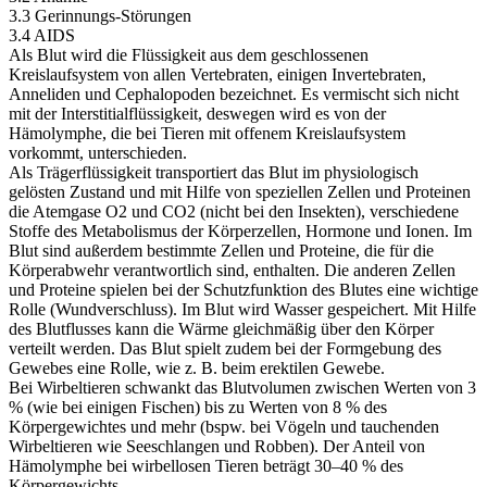
3.3 Gerinnungs-Störungen
3.4 AIDS
Als Blut wird die Flüssigkeit aus dem geschlossenen
Kreislaufsystem von allen Vertebraten, einigen Invertebraten,
Anneliden und Cephalopoden bezeichnet. Es vermischt sich nicht
mit der Interstitialflüssigkeit, deswegen wird es von der
Hämolymphe, die bei Tieren mit offenem Kreislaufsystem
vorkommt, unterschieden.
Als Trägerflüssigkeit transportiert das Blut im physiologisch
gelösten Zustand und mit Hilfe von speziellen Zellen und Proteinen
die Atemgase O2 und CO2 (nicht bei den Insekten), verschiedene
Stoffe des Metabolismus der Körperzellen, Hormone und Ionen. Im
Blut sind außerdem bestimmte Zellen und Proteine, die für die
Körperabwehr verantwortlich sind, enthalten. Die anderen Zellen
und Proteine spielen bei der Schutzfunktion des Blutes eine wichtige
Rolle (Wundverschluss). Im Blut wird Wasser gespeichert. Mit Hilfe
des Blutflusses kann die Wärme gleichmäßig über den Körper
verteilt werden. Das Blut spielt zudem bei der Formgebung des
Gewebes eine Rolle, wie z. B. beim erektilen Gewebe.
Bei Wirbeltieren schwankt das Blutvolumen zwischen Werten von 3
% (wie bei einigen Fischen) bis zu Werten von 8 % des
Körpergewichtes und mehr (bspw. bei Vögeln und tauchenden
Wirbeltieren wie Seeschlangen und Robben). Der Anteil von
Hämolymphe bei wirbellosen Tieren beträgt 30–40 % des
Körpergewichts.