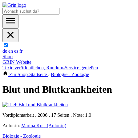
de
en
es
fr
Shop
GRIN Website
Texte veröffentlichen, Rundum-Service genießen
Zur Shop-Startseite
›
Biologie - Zoologie
Blut und Blutkrankheiten
Vordiplomarbeit , 2006 , 17 Seiten , Note: 1,0
Autor:in:
Marina Kust (Autor:in)
Biologie - Zoologie