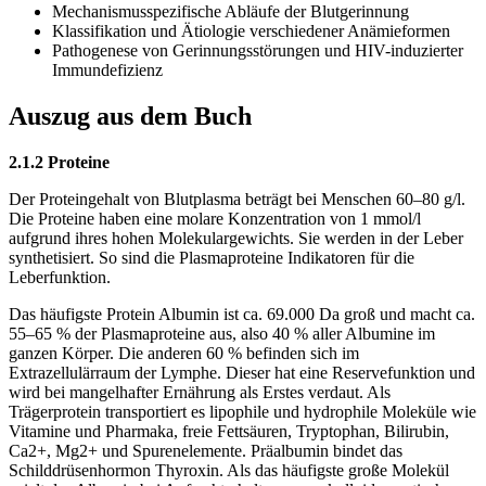
Mechanismusspezifische Abläufe der Blutgerinnung
Klassifikation und Ätiologie verschiedener Anämieformen
Pathogenese von Gerinnungsstörungen und HIV-induzierter
Immundefizienz
Auszug aus dem Buch
2.1.2 Proteine
Der Proteingehalt von Blutplasma beträgt bei Menschen 60–80 g/l.
Die Proteine haben eine molare Konzentration von 1 mmol/l
aufgrund ihres hohen Molekulargewichts. Sie werden in der Leber
synthetisiert. So sind die Plasmaproteine Indikatoren für die
Leberfunktion.
Das häufigste Protein Albumin ist ca. 69.000 Da groß und macht ca.
55–65 % der Plasmaproteine aus, also 40 % aller Albumine im
ganzen Körper. Die anderen 60 % befinden sich im
Extrazellulärraum der Lymphe. Dieser hat eine Reservefunktion und
wird bei mangelhafter Ernährung als Erstes verdaut. Als
Trägerprotein transportiert es lipophile und hydrophile Moleküle wie
Vitamine und Pharmaka, freie Fettsäuren, Tryptophan, Bilirubin,
Ca2+, Mg2+ und Spurenelemente. Präalbumin bindet das
Schilddrüsenhormon Thyroxin. Als das häufigste große Molekül