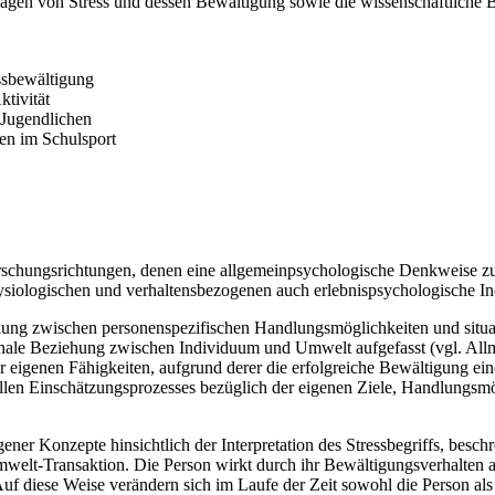
dlagen von Stress und dessen Bewältigung sowie die wissenschaftliche
essbewältigung
tivität
 Jugendlichen
n im Schulsport
schungsrichtungen, denen eine allgemeinpsychologische Denkweise zug
physiologischen und verhaltensbezogenen auch erlebnispsychologische In
irkung zwischen personenspezifischen Handlungsmöglichkeiten und situ
ktionale Beziehung zwischen Individuum und Umwelt aufgefasst (vgl. Al
enen Fähigkeiten, aufgrund derer die erfolgreiche Bewältigung einer 
uellen Einschätzungsprozesses bezüglich der eigenen Ziele, Handlung
ner Konzepte hinsichtlich der Interpretation des Stressbegriffs, besch
mwelt-Transaktion. Die Person wirkt durch ihr Bewältigungsverhalten au
f diese Weise verändern sich im Laufe der Zeit sowohl die Person als 