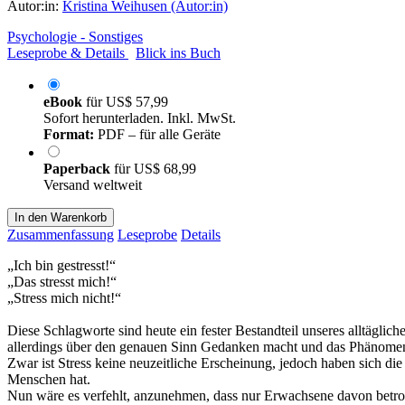
Autor:in:
Kristina Weihusen (Autor:in)
Psychologie - Sonstiges
Leseprobe & Details
Blick ins Buch
eBook
für
US$ 57,99
Sofort herunterladen. Inkl. MwSt.
Format:
PDF – für alle Geräte
Paperback
für
US$ 68,99
Versand weltweit
In den Warenkorb
Zusammenfassung
Leseprobe
Details
„Ich bin gestresst!“
„Das stresst mich!“
„Stress mich nicht!“
Diese Schlagworte sind heute ein fester Bestandteil unseres alltägli
allerdings über den genauen Sinn Gedanken macht und das Phänomen S
Zwar ist Stress keine neuzeitliche Erscheinung, jedoch haben sich d
Menschen hat.
Nun wäre es verfehlt, anzunehmen, dass nur Erwachsene davon betrof