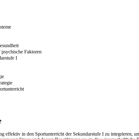
ysteme
Gesundheit
f psychische Faktoren
arstufe I
gie
rategie
rtunterricht
e
g effektiv in den Sportunterricht der Sekundarstufe I zu integrieren, u