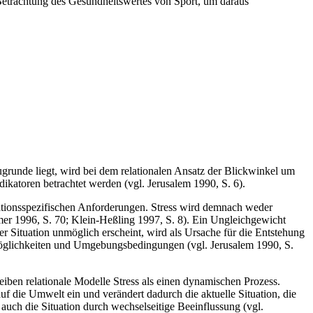
 Betrachtung des Gesundheitswertes von Sport, um daraus
runde liegt, wird bei dem relationalen Ansatz der Blickwinkel um
dikatoren betrachtet werden (vgl. Jerusalem 1990, S. 6).
ationsspezifischen Anforderungen. Stress wird demnach weder
lmer 1996, S. 70; Klein-Heßling 1997, S. 8). Ein Ungleichgewicht
Situation unmöglich erscheint, wird als Ursache für die Entstehung
smöglichkeiten und Umgebungsbedingungen (vgl. Jerusalem 1990, S.
reiben relationale Modelle Stress als einen dynamischen Prozess.
f die Umwelt ein und verändert dadurch die aktuelle Situation, die
auch die Situation durch wechselseitige Beeinflussung (vgl.