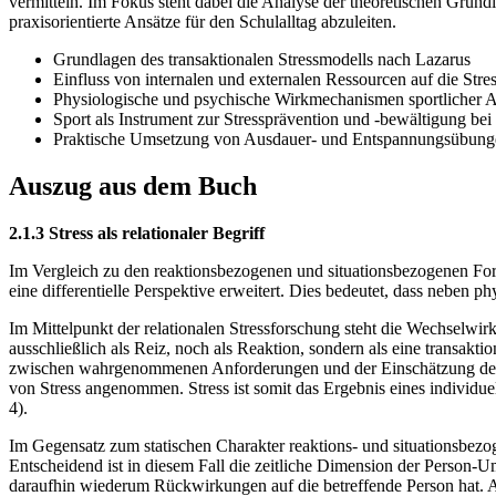
vermitteln. Im Fokus steht dabei die Analyse der theoretischen Grun
praxisorientierte Ansätze für den Schulalltag abzuleiten.
Grundlagen des transaktionalen Stressmodells nach Lazarus
Einfluss von internalen und externalen Ressourcen auf die Str
Physiologische und psychische Wirkmechanismen sportlicher Ak
Sport als Instrument zur Stressprävention und -bewältigung bei
Praktische Umsetzung von Ausdauer- und Entspannungsübunge
Auszug aus dem Buch
2.1.3 Stress als relationaler Begriff
Im Vergleich zu den reaktionsbezogenen und situationsbezogenen For
eine differentielle Perspektive erweitert. Dies bedeutet, dass neben 
Im Mittelpunkt der relationalen Stressforschung steht die Wechselw
ausschließlich als Reiz, noch als Reaktion, sondern als eine transa
zwischen wahrgenommenen Anforderungen und der Einschätzung der eig
von Stress angenommen. Stress ist somit das Ergebnis eines individ
4).
Im Gegensatz zum statischen Charakter reaktions- und situationsbezoge
Entscheidend ist in diesem Fall die zeitliche Dimension der Person-U
daraufhin wiederum Rückwirkungen auf die betreffende Person hat. Au