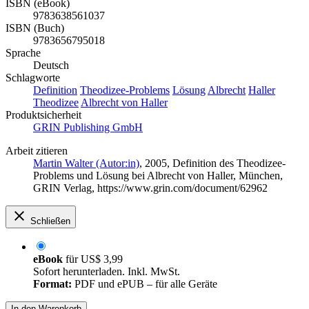
ISBN (eBook)
9783638561037
ISBN (Buch)
9783656795018
Sprache
Deutsch
Schlagworte
Definition
Theodizee-Problems
Lösung
Albrecht
Haller
Theodizee
Albrecht von Haller
Produktsicherheit
GRIN Publishing GmbH
Arbeit zitieren
Martin Walter (Autor:in)
, 2005, Definition des Theodizee-
Problems und Lösung bei Albrecht von Haller, München,
GRIN Verlag, https://www.grin.com/document/62962
Schließen
eBook
für
US$ 3,99
Sofort herunterladen. Inkl. MwSt.
Format:
PDF und ePUB – für alle Geräte
In den Warenkorb