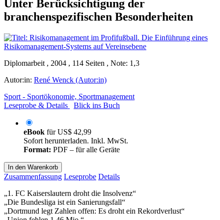
Unter Berücksichtigung der
branchenspezifischen Besonderheiten
Diplomarbeit , 2004 , 114 Seiten , Note: 1,3
Autor:in:
René Wenck (Autor:in)
Sport - Sportökonomie, Sportmanagement
Leseprobe & Details
Blick ins Buch
eBook
für
US$ 42,99
Sofort herunterladen. Inkl. MwSt.
Format:
PDF – für alle Geräte
In den Warenkorb
Zusammenfassung
Leseprobe
Details
„1. FC Kaiserslautern droht die Insolvenz“
„Die Bundesliga ist ein Sanierungsfall“
„Dortmund legt Zahlen offen: Es droht ein Rekordverlust“
„Union fehlen 1,46 Mio.“