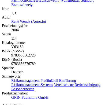
Fachhochschule Braunschweig / Wolfenbüttel; Standort
Braunschweig
Note
1,3
Autor
René Wenck (Autor:in)
Erscheinungsjahr
2004
Seiten
114
Katalognummer
V63158
ISBN (eBook)
9783638562720
ISBN (Buch)
9783656776789
Sprache
Deutsch
Schlagworte
Risikomanagement
Profifußball
Einführung
Risikomanagement-Systems
Vereinsebene
Berücksichtigung
Besonderheiten
Produktsicherheit
GRIN Publishing GmbH