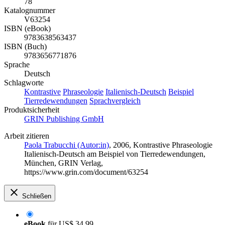
78
Katalognummer
V63254
ISBN (eBook)
9783638563437
ISBN (Buch)
9783656771876
Sprache
Deutsch
Schlagworte
Kontrastive
Phraseologie
Italienisch-Deutsch
Beispiel
Tierredewendungen
Sprachvergleich
Produktsicherheit
GRIN Publishing GmbH
Arbeit zitieren
Paola Trabucchi (Autor:in)
, 2006, Kontrastive Phraseologie
Italienisch-Deutsch am Beispiel von Tierredewendungen,
München, GRIN Verlag,
https://www.grin.com/document/63254
Schließen
eBook
für
US$ 34,99