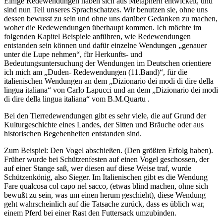
Einige Redewendungen haben sich aus Metaphern entwickelt, und
sind nun Teil unseres Sprachschatzes. Wir benutzen sie, ohne uns
dessen bewusst zu sein und ohne uns darüber Gedanken zu machen,
woher die Redewendungen überhaupt kommen. Ich möchte im
folgenden Kapitel Beispiele anführen, wie Redewendungen
entstanden sein können und dafür einzelne Wendungen „genauer
unter die Lupe nehmen“, für Herkunfts- und
Bedeutungsuntersuchung der Wendungen im Deutschen orientiere
ich mich am „Duden- Redewendungen (11.Band)“, für die
italienischen Wendungen an dem „Dizionario dei modi di dire della
lingua italiana“ von Carlo Lapucci und an dem „Dizionario dei modi
di dire della lingua italiana“ vom B.M.Quartu .
Bei den Tierredewendungen gibt es sehr viele, die auf Grund der
Kulturgeschichte eines Landes, der Sitten und Bräuche oder aus
historischen Begebenheiten entstanden sind.
Zum Beispiel: Den Vogel abschießen. (Den größten Erfolg haben).
Früher wurde bei Schützenfesten auf einen Vogel geschossen, der
auf einer Stange saß, wer diesen auf diese Weise traf, wurde
Schützenkönig, also Sieger. Im Italienischen gibt es die Wendung
Fare qualcosa col capo nel sacco, (etwas blind machen, ohne sich
bewußt zu sein, was um einen herum geschieht), diese Wendung
geht wahrscheinlich auf die Tatsache zurück, dass es üblich war,
einem Pferd bei einer Rast den Futtersack umzubinden.