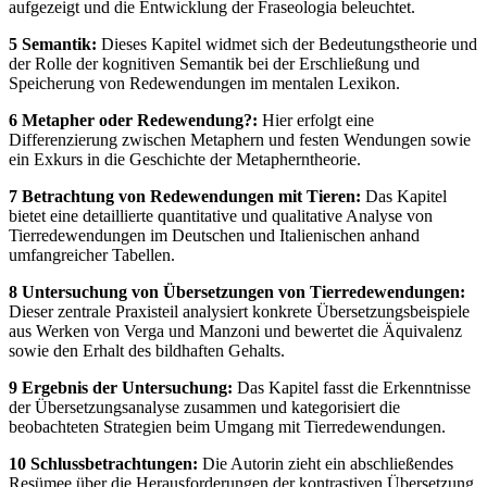
aufgezeigt und die Entwicklung der Fraseologia beleuchtet.
5 Semantik:
Dieses Kapitel widmet sich der Bedeutungstheorie und
der Rolle der kognitiven Semantik bei der Erschließung und
Speicherung von Redewendungen im mentalen Lexikon.
6 Metapher oder Redewendung?:
Hier erfolgt eine
Differenzierung zwischen Metaphern und festen Wendungen sowie
ein Exkurs in die Geschichte der Metapherntheorie.
7 Betrachtung von Redewendungen mit Tieren:
Das Kapitel
bietet eine detaillierte quantitative und qualitative Analyse von
Tierredewendungen im Deutschen und Italienischen anhand
umfangreicher Tabellen.
8 Untersuchung von Übersetzungen von Tierredewendungen:
Dieser zentrale Praxisteil analysiert konkrete Übersetzungsbeispiele
aus Werken von Verga und Manzoni und bewertet die Äquivalenz
sowie den Erhalt des bildhaften Gehalts.
9 Ergebnis der Untersuchung:
Das Kapitel fasst die Erkenntnisse
der Übersetzungsanalyse zusammen und kategorisiert die
beobachteten Strategien beim Umgang mit Tierredewendungen.
10 Schlussbetrachtungen:
Die Autorin zieht ein abschließendes
Resümee über die Herausforderungen der kontrastiven Übersetzung