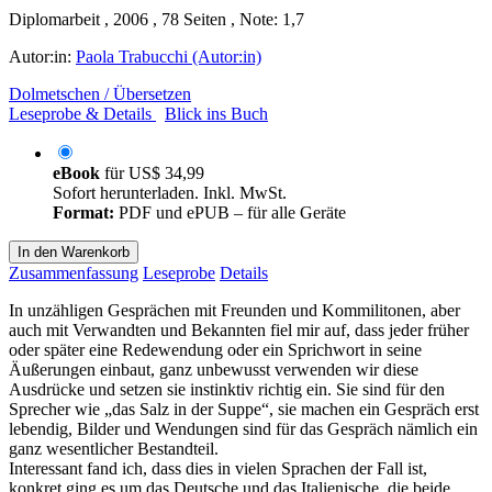
Diplomarbeit , 2006 , 78 Seiten , Note: 1,7
Autor:in:
Paola Trabucchi (Autor:in)
Dolmetschen / Übersetzen
Leseprobe & Details
Blick ins Buch
eBook
für
US$ 34,99
Sofort herunterladen. Inkl. MwSt.
Format:
PDF und ePUB – für alle Geräte
In den Warenkorb
Zusammenfassung
Leseprobe
Details
In unzähligen Gesprächen mit Freunden und Kommilitonen, aber
auch mit Verwandten und Bekannten fiel mir auf, dass jeder früher
oder später eine Redewendung oder ein Sprichwort in seine
Äußerungen einbaut, ganz unbewusst verwenden wir diese
Ausdrücke und setzen sie instinktiv richtig ein. Sie sind für den
Sprecher wie „das Salz in der Suppe“, sie machen ein Gespräch erst
lebendig, Bilder und Wendungen sind für das Gespräch nämlich ein
ganz wesentlicher Bestandteil.
Interessant fand ich, dass dies in vielen Sprachen der Fall ist,
konkret ging es um das Deutsche und das Italienische, die beide