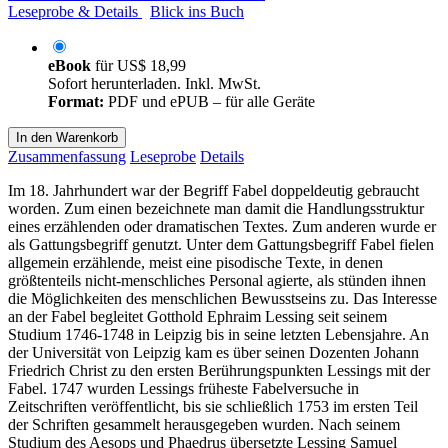
Leseprobe & Details
Blick ins Buch
eBook
für
US$ 18,99
Sofort herunterladen. Inkl. MwSt.
Format:
PDF und ePUB – für alle Geräte
In den Warenkorb
Zusammenfassung
Leseprobe
Details
Im 18. Jahrhundert war der Begriff Fabel doppeldeutig gebraucht
worden. Zum einen bezeichnete man damit die Handlungsstruktur
eines erzählenden oder dramatischen Textes. Zum anderen wurde er
als Gattungsbegriff genutzt. Unter dem Gattungsbegriff Fabel fielen
allgemein erzählende, meist eine pisodische Texte, in denen
größtenteils nicht-menschliches Personal agierte, als stünden ihnen
die Möglichkeiten des menschlichen Bewusstseins zu. Das Interesse
an der Fabel begleitet Gotthold Ephraim Lessing seit seinem
Studium 1746-1748 in Leipzig bis in seine letzten Lebensjahre. An
der Universität von Leipzig kam es über seinen Dozenten Johann
Friedrich Christ zu den ersten Berührungspunkten Lessings mit der
Fabel. 1747 wurden Lessings früheste Fabelversuche in
Zeitschriften veröffentlicht, bis sie schließlich 1753 im ersten Teil
der Schriften gesammelt herausgegeben wurden. Nach seinem
Studium des Aesops und Phaedrus übersetzte Lessing Samuel