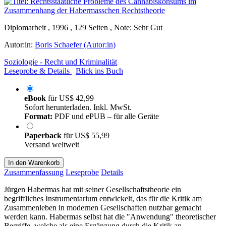
Diplomarbeit , 1996 , 129 Seiten , Note: Sehr Gut
Autor:in:
Boris Schaefer (Autor:in)
Soziologie - Recht und Kriminalität
Leseprobe & Details
Blick ins Buch
eBook
für
US$ 42,99
Sofort herunterladen. Inkl. MwSt.
Format:
PDF und ePUB – für alle Geräte
Paperback
für
US$ 55,99
Versand weltweit
In den Warenkorb
Zusammenfassung
Leseprobe
Details
Jürgen Habermas hat mit seiner Gesellschaftstheorie ein
begriffliches Instrumentarium entwickelt, das für die Kritik am
Zusammenleben in modernen Gesellschaften nutzbar gemacht
werden kann. Habermas selbst hat die "Anwendung" theoretischer
Begriffe, welche als eine Ergänzung durch die Kritik an