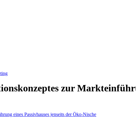
ting
nskonzeptes zur Markteinführun