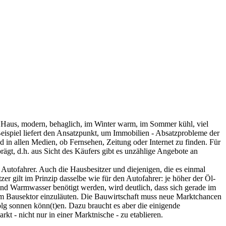
Ein Haus, modern, behaglich, im Winter warm, im Sommer kühl, viel
eispiel liefert den Ansatzpunkt, um Immobilien - Absatzprobleme der
d in allen Medien, ob Fernsehen, Zeitung oder Internet zu finden. Für
ägt, d.h. aus Sicht des Käufers gibt es unzählige Angebote an
 Autofahrer. Auch die Hausbesitzer und diejenigen, die es einmal
r gilt im Prinzip dasselbe wie für den Autofahrer: je höher der Öl-
und Warmwasser benötigt werden, wird deutlich, dass sich gerade im
 Bausektor einzuläuten. Die Bauwirtschaft muss neue Marktchancen
folg sonnen könn(t)en. Dazu braucht es aber die einigende
t - nicht nur in einer Marktnische - zu etablieren.