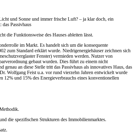
icht und Sonne und immer frische Luft? – ja klar doch, ein
t: das Passivhaus
ht die Funktionsweise des Hauses ableiten lässt.
onderrolle im Markt. Es handelt sich um die konsequente
002 zum Standard erklärt wurde. Niedrigenergiehäuser zeichnen sich
schutzverglaster Fenster) vermieden werden. Nutzer von
parverordnung gebaut wurden. Dies führt zu einem nicht
 genau an diese Stelle tritt das Passivhaus als innovatives Haus, das
. Wolfgang Feist u.a. vor rund vierzehn Jahren entwickelt wurde
schen 12% und 15% des Energieverbrauchs eines konventionellen
 Methodik.
 und die spezifischen Strukturen des Immobilienmarktes.
atz.