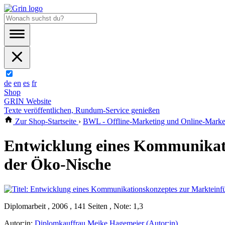
de
en
es
fr
Shop
GRIN Website
Texte veröffentlichen, Rundum-Service genießen
Zur Shop-Startseite
›
BWL - Offline-Marketing und Online-Marke
Entwicklung eines Kommunikatio
der Öko-Nische
Diplomarbeit , 2006 , 141 Seiten , Note: 1,3
Autor:in:
Diplomkauffrau Meike Hagemeier (Autor:in)