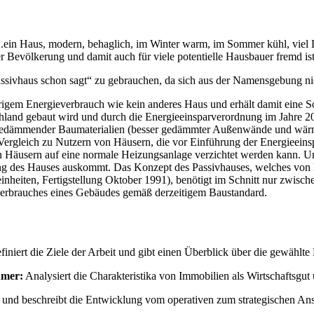
...ein Haus, modern, behaglich, im Winter warm, im Sommer kühl, viel L
l der Bevölkerung und damit auch für viele potentielle Hausbauer fremd is
assivhaus schon sagt“ zu gebrauchen, da sich aus der Namensgebung nic
rigem Energieverbrauch wie kein anderes Haus und erhält damit eine S
chland gebaut wird und durch die Energieeinsparverordnung im Jahre 2
edämmender Baumaterialien (besser gedämmter Außenwände und wärme
ergleich zu Nutzern von Häusern, die vor Einführung der Energieeins
hen Häusern auf eine normale Heizungsanlage verzichtet werden kann. Und
ng des Hauses auskommt. Das Konzept des Passivhauses, welches von Dr
einheiten, Fertigstellung Oktober 1991), benötigt im Schnitt nur zwi
erbrauches eines Gebäudes gemäß derzeitigem Baustandard.
iniert die Ziele der Arbeit und gibt einen Überblick über die gewählte
hmer:
Analysiert die Charakteristika von Immobilien als Wirtschaftsgut
 und beschreibt die Entwicklung vom operativen zum strategischen Ans