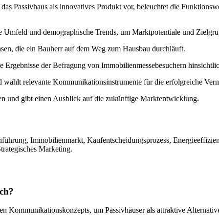
t das Passivhaus als innovatives Produkt vor, beleuchtet die Funktions
he Umfeld und demographische Trends, um Marktpotentiale und Zielgrup
asen, die ein Bauherr auf dem Weg zum Hausbau durchläuft.
 Ergebnisse der Befragung von Immobilienmessebesuchern hinsichtlich
d wählt relevante Kommunikationsinstrumente für die erfolgreiche Ver
n und gibt einen Ausblick auf die zukünftige Marktentwicklung.
ührung, Immobilienmarkt, Kaufentscheidungsprozess, Energieeffizienz
rategisches Marketing.
ich?
llen Kommunikationskonzepts, um Passivhäuser als attraktive Alternat