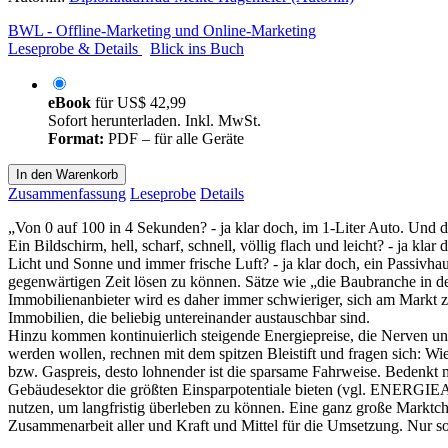
BWL - Offline-Marketing und Online-Marketing
Leseprobe & Details
Blick ins Buch
eBook
für
US$ 42,99
Sofort herunterladen. Inkl. MwSt.
Format:
PDF – für alle Geräte
In den Warenkorb
Zusammenfassung
Leseprobe
Details
„Von 0 auf 100 in 4 Sekunden? - ja klar doch, im 1-Liter Auto. Und 
Ein Bildschirm, hell, scharf, schnell, völlig flach und leicht? - ja
Licht und Sonne und immer frische Luft? - ja klar doch, ein Passivh
gegenwärtigen Zeit lösen zu können. Sätze wie „die Baubranche in der 
Immobilienanbieter wird es daher immer schwieriger, sich am Markt z
Immobilien, die beliebig untereinander austauschbar sind.
Hinzu kommen kontinuierlich steigende Energiepreise, die Nerven und 
werden wollen, rechnen mit dem spitzen Bleistift und fragen sich: Wi
bzw. Gaspreis, desto lohnender ist die sparsame Fahrweise. Bedenkt
Gebäudesektor die größten Einsparpotentiale bieten (vgl. ENERGI
nutzen, um langfristig überleben zu können. Eine ganz große Marktchan
Zusammenarbeit aller und Kraft und Mittel für die Umsetzung. Nur so 