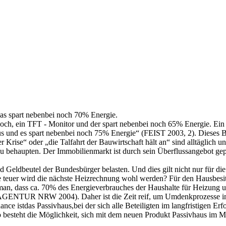
das spart nebenbei noch 70% Energie.
 klar doch, ein TFT - Monitor und der spart nebenbei noch 65% Energie. 
aus und es spart nebenbei noch 75% Energie“ (FEIST 2003, 2). Dieses B
Krise“ oder „die Talfahrt der Bauwirtschaft hält an“ sind alltäglich un
u behaupten. Der Immobilienmarkt ist durch sein Überflussangebot gepr
Geldbeutel der Bundesbürger belasten. Und dies gilt nicht nur für die
e teuer wird die nächste Heizrechnung wohl werden? Für den Hausbesitze
 man, dass ca. 70% des Energieverbrauches der Haushalte für Heizung 
EAGENTUR NRW 2004). Daher ist die Zeit reif, um Umdenkprozesse im
ce istdas Passivhaus,bei der sich alle Beteiligten im langfristigen Er
besteht die Möglichkeit, sich mit dem neuen Produkt Passivhaus im Mark