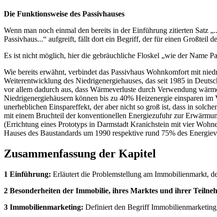
Die Funktionsweise des Passivhauses
Wenn man noch einmal den bereits in der Einführung zitierten Satz „
Passivhaus...“ aufgreift, fällt dort ein Begriff, der für einen Großtei
Es ist nicht möglich, hier die gebräuchliche Floskel „wie der Name P
Wie bereits erwähnt, verbindet das Passivhaus Wohnkomfort mit nied
Weiterentwicklung des Niedrigenergiehauses, das seit 1985 in Deuts
vor allem dadurch aus, dass Wärmeverluste durch Verwendung wärm
Niedrigenergiehäusern können bis zu 40% Heizenergie einsparen im V
unerheblichen Einspareffekt, der aber nicht so groß ist, dass in solc
mit einem Bruchteil der konventionellen Energiezufuhr zur Erwärmu
(Errichtung eines Prototyps in Darmstadt Kranichstein mit vier Wohn
Hauses des Baustandards um 1990 respektive rund 75% des Energiev
Zusammenfassung der Kapitel
1 Einführung:
Erläutert die Problemstellung am Immobilienmarkt, def
2 Besonderheiten der Immobilie, ihres Marktes und ihrer Teilne
3 Immobilienmarketing:
Definiert den Begriff Immobilienmarketing