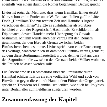
ebenfalls von einem durch die Römer begangenen Betrug spricht.
Livius ist sogar der Meinung, dass wenn Hamilkar länger gelebt
hätte, schon er die Punier unter Waffen nach Italien geführt hätte.
Doch „Hamilkars Tod zur rechten Zeit und Hannibals Jugend
verschoben den Krieg“.12 Etwas ausführlicher als Polybios
berichtet er von der Regentschaft Hasdrubals. Er schildert ihn als
Diplomaten, dessen Handeln mehr Überlegung als Gewalt
bestimmte. Mit ihm wurde auch der Vertrag mit den Römern
geschlossen, der den Ebro als Grenze zwischen beiden
Einflussbereichen bestimmte. Livius spricht von einer Erneuerung
des Vertrags, wahrscheinlich ist damit der Lutatius- Vertrag gemeint,
zu dem diese Bestimmung zugefügt wurde, denn er fügt an, dass
den Saguntinern, die zwischen den Grenzen beider Völker wohnten,
die Freiheit belassen werden solle.
Die Übernahme des Kommandos über die Streitkräfte durch
Hannibal schildert Livius als eine vorläufige Wahl und auch von
Einwänden gegen diese durch Hanno, dem Führer der Gegenpartei,
spricht er. Trotzdem sei Hannibal schließlich, wie auch bei Polybios,
unter Beifall aller zum Feldherrn ausgerufen worden.
Zusammenfassung der Kapitel