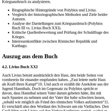
Kriegsausbruch zu analysieren.
Biographische Hintergründe von Polybios und Livius.
Vergleich der historiographischen Methoden und Ziele beider
Autoren.
Analyse der Darstellungen zum Kriegsausbruch (Polybios
Buch III vs. Livius Buch XXI).
Kritische Quellenbewertung und Prüfung der Schuldfrage des
Krieges.
Interessenkonflikte zwischen Römischer Republik und
Karthago.
Auszug aus dem Buch
4.2. Livius Buch XXI
Auch Livius betont ausdrücklich den Hass, den beide Seiten von
vornherein für einander empfunden haben. „Fast leitete mehr Hass
als Kraft ihren Kampf“10. Und auch er erzählt die Anekdote aus der
Jugend Hannibals. Doch im Gegensatz zu Polybios spricht er
davon, dass Hannibal seinen Vater darum gebeten hätte, ihn mit
nach Spanien zu nehmen und der Vater ihn habe schwören lassen,
„sobald wie möglich als Feind des römischen Volkes aufzutreten“11.
Er verschärft also den Wortlaut des Schwurs um ein Vielfaches. Den
Groll führt auch Livius auf den Verlust Sardiniens zurück, wobei er