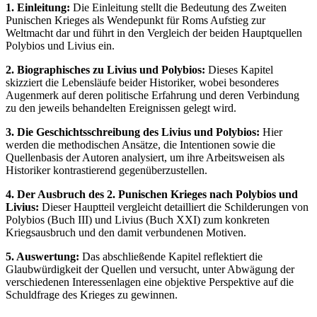
1. Einleitung:
Die Einleitung stellt die Bedeutung des Zweiten
Punischen Krieges als Wendepunkt für Roms Aufstieg zur
Weltmacht dar und führt in den Vergleich der beiden Hauptquellen
Polybios und Livius ein.
2. Biographisches zu Livius und Polybios:
Dieses Kapitel
skizziert die Lebensläufe beider Historiker, wobei besonderes
Augenmerk auf deren politische Erfahrung und deren Verbindung
zu den jeweils behandelten Ereignissen gelegt wird.
3. Die Geschichtsschreibung des Livius und Polybios:
Hier
werden die methodischen Ansätze, die Intentionen sowie die
Quellenbasis der Autoren analysiert, um ihre Arbeitsweisen als
Historiker kontrastierend gegenüberzustellen.
4. Der Ausbruch des 2. Punischen Krieges nach Polybios und
Livius:
Dieser Hauptteil vergleicht detailliert die Schilderungen von
Polybios (Buch III) und Livius (Buch XXI) zum konkreten
Kriegsausbruch und den damit verbundenen Motiven.
5. Auswertung:
Das abschließende Kapitel reflektiert die
Glaubwürdigkeit der Quellen und versucht, unter Abwägung der
verschiedenen Interessenlagen eine objektive Perspektive auf die
Schuldfrage des Krieges zu gewinnen.