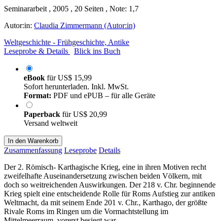
Seminararbeit , 2005 , 20 Seiten , Note: 1,7
Autor:in:
Claudia Zimmermann (Autor:in)
Weltgeschichte - Frühgeschichte, Antike
Leseprobe & Details
Blick ins Buch
eBook
für
US$ 15,99
Sofort herunterladen. Inkl. MwSt.
Format:
PDF und ePUB – für alle Geräte
Paperback
für
US$ 20,99
Versand weltweit
In den Warenkorb
Zusammenfassung
Leseprobe
Details
Der 2. Römisch- Karthagische Krieg, eine in ihren Motiven recht
zweifelhafte Auseinandersetzung zwischen beiden Völkern, mit
doch so weitreichenden Auswirkungen. Der 218 v. Chr. beginnende
Krieg spielt eine entscheidende Rolle für Roms Aufstieg zur antiken
Weltmacht, da mit seinem Ende 201 v. Chr., Karthago, der größte
Rivale Roms im Ringen um die Vormachtstellung im
Mittelmeerraum, vorerst besiegt war.