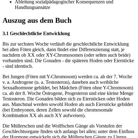
Ableitung sozialpädagogischer Konsequenzen und
Handlungsansätze
Auszug aus dem Buch
3.1 Geschlechtliche Entwicklung
Bis zur sechsten Woche verläuft die geschlechtliche Entwicklung
bei allen Föten gleich, dann findet eine Differenzierung statt, je
nachdem ob XX oder XY-Chromosomen (oder selten auch beide)
vorhanden sind. Die Gonaden - die späteren Hoden oder Eierstöcke
- sind identisch.
Bei Jungen (Föten mit Y-Chromosom) werden ca. ab der 7. Woche
v. a. Androgene (u. a. Testosteron), daneben auch weibliche
Sexualhormone gebildet, bei Mädchen (Föten ohne Y-Chromosom)
ca. ab der 8. Woche Östrogene, Progesteron und eine kleine Menge
Testosteron. Die Gonaden bilden sich zu Eierstöcken oder Hoden
aus. Manchmal werden sowohl Hoden als auch Eierstöcke gebildet
(bei Embryonen, deren Zellen sowohl die chromosomale
Kombination XX als auch XY aufweisen).
Die Müllerschen und die Wolffschen Gänge als Vorstufen der
Geschlechtsorgane finden sich anfangs bei allen; unter dem Einfluss
der Hormone entwickeln sich die Müllerschen Gänge zu Uterus,