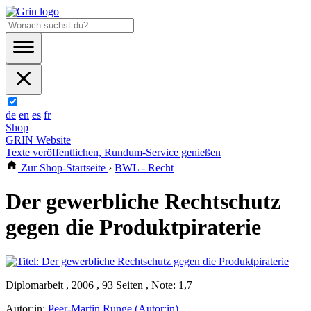
de
en
es
fr
Shop
GRIN Website
Texte veröffentlichen, Rundum-Service genießen
Zur Shop-Startseite
›
BWL - Recht
Der gewerbliche Rechtschutz
gegen die Produktpiraterie
Diplomarbeit , 2006 , 93 Seiten , Note: 1,7
Autor:in:
Peer-Martin Runge (Autor:in)