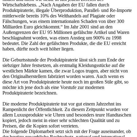
Wirtschaftslebens. „Nach Angaben der EU fallen durch
Produktpiraterie, illegale Überproduktion, Parallel- und Re-Importe
mittlerweile bereits 10% des Welthandels auf Plagiate oder
Fälschungen, was einem internationalen Schaden von über 300
Milliarden Euro gleichkommt.“ Im Jahr 2001 sind an den
Außengrenzen der EU 95 Millionen gefälschte Artikel und Waren
beschlagnahmt worden, was einen Anstieg um 900% zu 1998
bedeutet. Die Zahl der gefälschten Produkte, die die EU erreicht
haben, dürfte noch weit höher liegen.
Die Geburtsstunde der Produktpiraterie lässt sich zum Ende der
siebziger Jahre festsetzen, als erstmalig Kleidungsstücke auf die
westlichen Märkte kamen, die zwar Logos trugen, aber nicht von
den Originalherstellern fabriziert worden waren. Auch wenn es
diese Art von Produktpiraterie heute noch im großen Stile gibt, so
möchte ich jene doch als eine Vorstufe zur modernen
Produktpiraterie bezeichnen.
Die moderne Produktpiraterie trat vor gut einem Jahrzehnt ins
Rampenlicht der Öffentlichkeit. Zu diesem Zeitpunkt wurden vor
allem Luxusprodukte wie Uhren und besonders teure Handtaschen
kopiert, jedoch meist in einer sehr schlechten Qualität und zu
Preisen, die die Kopien sofort verrieten.
Die folgende Diplomarbeit setzt sich mit der Frage auseinander, ob
der heutige gewerbliche Rechtschutz, national und international,