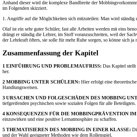
Anhand dieser wird die komplexe Bandbreite der Mobbingvorkommnis
im Folgenden skizziert.
1. Angriffe auf die Möglichkeiten sich mitzuteilen: Man wird ständig u
Olaf ist ein sehr guter Schüler, fast alle Arbeiten werden mit eins ben
drängt er ständig die Lehrer, im Stoff voranzuschreiten, weil der Sa
der Lehrkraft öfters, sie solle für mehr Ruhe sorgen, so könne sich j
Zusammenfassung der Kapitel
1 EINFÜHRUNG UND PROBLEMAUFRISS:
Das Kapitel stell
her.
2 MOBBING UNTER SCHÜLERN:
Hier erfolgt eine theoretisc
Handlungsweisen.
3 URSACHEN UND FOLGESCHÄDEN DES MOBBING UN
tiefgreifenden psychischen sowie sozialen Folgen für alle Beteiligten.
4 KONSEQUENZEN FÜR DIE MOBBINGPRÄVENTION IM
einzuwirken und eine positive Lernatmosphäre zu schaffen.
5 THEMATISIEREN DES MOBBING IN EINER KLASSE:
Die
und der Wahl geeigneter Methoden wie dem Rollenspiel.