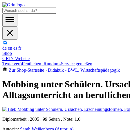
de
en
es
fr
Shop
GRIN Website
Texte veröffentlichen, Rundum-Service genießen
Zur Shop-Startseite
›
Didaktik - BWL, Wirtschaftspädagogik
Mobbing unter Schülern. Ursac
Alltagsunterricht an berufliche
Diplomarbeit , 2005 , 99 Seiten , Note: 1,0
Autor:in:
Sarah Weißenborn (Autor:in)