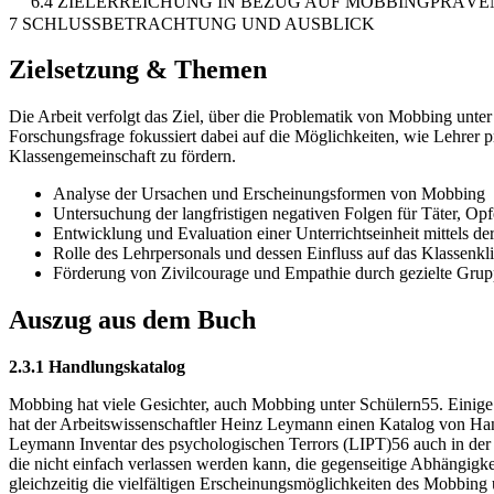
6.4 ZIELERREICHUNG IN BEZUG AUF MOBBINGPRÄVE
7 SCHLUSSBETRACHTUNG UND AUSBLICK
Zielsetzung & Themen
Die Arbeit verfolgt das Ziel, über die Problematik von Mobbing unter
Forschungsfrage fokussiert dabei auf die Möglichkeiten, wie Lehrer p
Klassengemeinschaft zu fördern.
Analyse der Ursachen und Erscheinungsformen von Mobbing
Untersuchung der langfristigen negativen Folgen für Täter, Opf
Entwicklung und Evaluation einer Unterrichtseinheit mittels d
Rolle des Lehrpersonals und dessen Einfluss auf das Klassenkl
Förderung von Zivilcourage und Empathie durch gezielte Grup
Auszug aus dem Buch
2.3.1 Handlungskatalog
Mobbing hat viele Gesichter, auch Mobbing unter Schülern55. Eini
hat der Arbeitswissenschaftler Heinz Leymann einen Katalog von Hand
Leymann Inventar des psychologischen Terrors (LIPT)56 auch in der S
die nicht einfach verlassen werden kann, die gegenseitige Abhängigke
gleichzeitig die vielfältigen Erscheinungsmöglichkeiten des Mobbing 