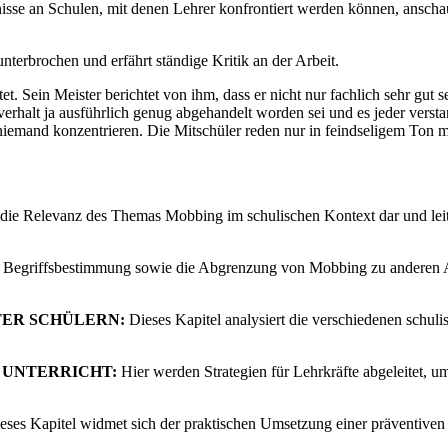
se an Schulen, mit denen Lehrer konfrontiert werden können, ansch
nterbrochen und erfährt ständige Kritik an der Arbeit.
otet. Sein Meister berichtet von ihm, dass er nicht nur fachlich sehr gu
chverhalt ja ausführlich genug abgehandelt worden sei und es jeder ver
a niemand konzentrieren. Die Mitschüler reden nur in feindseligem Ton m
t die Relevanz des Themas Mobbing im schulischen Kontext dar und lei
he Begriffsbestimmung sowie die Abgrenzung von Mobbing zu anderen A
TER SCHÜLERN:
Dieses Kapitel analysiert die verschiedenen schul
 UNTERRICHT:
Hier werden Strategien für Lehrkräfte abgeleitet, u
ses Kapitel widmet sich der praktischen Umsetzung einer präventiven 