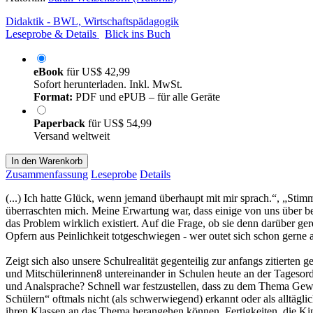
Didaktik - BWL, Wirtschaftspädagogik
Leseprobe & Details
Blick ins Buch
eBook
für
US$ 42,99
Sofort herunterladen. Inkl. MwSt.
Format:
PDF und ePUB – für alle Geräte
Paperback
für
US$ 54,99
Versand weltweit
In den Warenkorb
Zusammenfassung
Leseprobe
Details
(...) Ich hatte Glück, wenn jemand überhaupt mit mir sprach.“, „Stimm
überraschten mich. Meine Erwartung war, dass einige von uns über be
das Problem wirklich existiert. Auf die Frage, ob sie denn darüber g
Opfern aus Peinlichkeit totgeschwiegen - wer outet sich schon gerne 
Zeigt sich also unsere Schulrealität gegenteilig zur anfangs zitiert
und Mitschülerinnen8 untereinander in Schulen heute an der Tagesor
und Analsprache? Schnell war festzustellen, dass zu dem Thema Gew
Schülern“ oftmals nicht (als schwerwiegend) erkannt oder als alltä
ihren Klassen an das Thema herangehen können. Fertigkeiten, die K