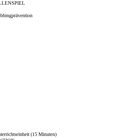
LLENSPIEL
obbingprävention
errichtseinheit (15 Minuten)