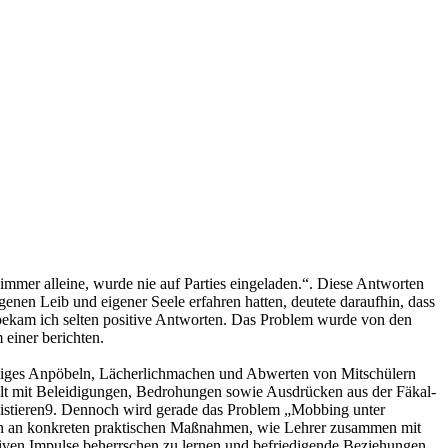
 immer alleine, wurde nie auf Parties eingeladen.“. Diese Antworten
enen Leib und eigener Seele erfahren hatten, deutete daraufhin, dass
, bekam ich selten positive Antworten. Das Problem wurde von den
 einer berichten.
ständiges Anpöbeln, Lächerlichmachen und Abwerten von Mitschülern
üllt mit Beleidigungen, Bedrohungen sowie Ausdrücken aus der Fäkal-
xistieren9. Dennoch wird gerade das Problem „Mobbing unter
noch an konkreten praktischen Maßnahmen, wie Lehrer zusammen mit
iven Impulse beherrschen zu lernen und befriedigende Beziehungen