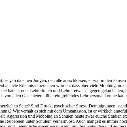
t, es gab da einen Jungen, den alle ausschlossen, er war in den Pausen
obachtete Erlebnisse berichten würden, dass aber viele Mobbing am eig
eredet hatten, oder Lehrerinnen und Lehrer etwas dagegen getan hätten
als von allen Geächteter – über eingreifendes Lehrpersonal konnte kaum
en gesetzlichen Seite? Sind Druck, psychischer Stress, Demütigungen, 
dnung? Wie verhält es sich mit dem Umgangston, ist er wirklich angef
alt, Aggression und Mobbing an Schulen heute zwar etliche Studien e
gliche Reibereien unter Schülern verharmlost. Auch mangelt es immer 
inder und Jugendliche erwerben müssen, um ihre wütenden und aggress