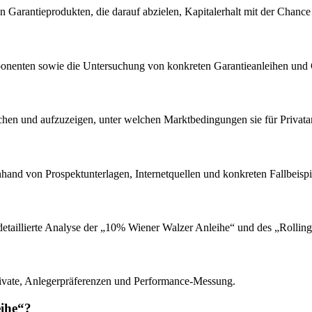
on Garantieprodukten, die darauf abzielen, Kapitalerhalt mit der Chanc
onenten sowie die Untersuchung von konkreten Garantieanleihen und Ga
achen und aufzuzeigen, unter welchen Marktbedingungen sie für Privatanl
nhand von Prospektunterlagen, Internetquellen und konkreten Fallbeisp
e detaillierte Analyse der „10% Wiener Walzer Anleihe“ und des „Rolli
Derivate, Anlegerpräferenzen und Performance-Messung.
eihe“?