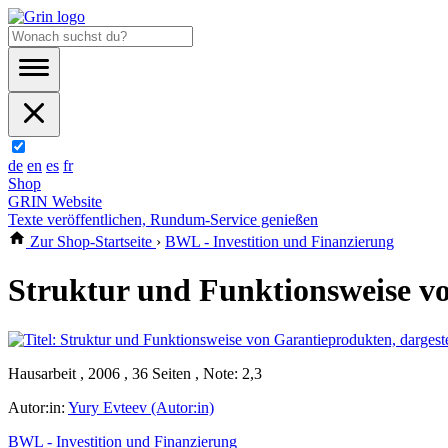
de
en
es
fr
Shop
GRIN Website
Texte veröffentlichen, Rundum-Service genießen
Zur Shop-Startseite
›
BWL - Investition und Finanzierung
Struktur und Funktionsweise vo
Hausarbeit , 2006 , 36 Seiten , Note: 2,3
Autor:in:
Yury Evteev (Autor:in)
BWL - Investition und Finanzierung