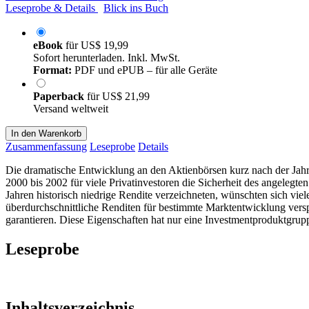
Leseprobe & Details
Blick ins Buch
eBook
für
US$ 19,99
Sofort herunterladen. Inkl. MwSt.
Format:
PDF und ePUB – für alle Geräte
Paperback
für
US$ 21,99
Versand weltweit
In den Warenkorb
Zusammenfassung
Leseprobe
Details
Die dramatische Entwicklung an den Aktienbörsen kurz nach der Jahrta
2000 bis 2002 für viele Privatinvestoren die Sicherheit des angelegte
Jahren historisch niedrige Rendite verzeichneten, wünschten sich viel
überdurchschnittliche Renditen für bestimmte Marktentwicklung versp
garantieren. Diese Eigenschaften hat nur eine Investmentproduktgrupp
Leseprobe
Inhaltsverzeichnis