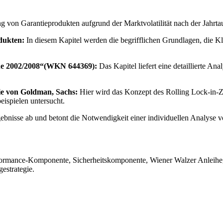
on Garantieprodukten aufgrund der Marktvolatilität nach der Jahrtause
dukten:
In diesem Kapitel werden die begrifflichen Grundlagen, die Kla
ihe 2002/2008“(WKN 644369):
Das Kapitel liefert eine detaillierte A
ie von Goldman, Sachs:
Hier wird das Konzept des Rolling Lock-in-Z
ispielen untersucht.
rgebnisse ab und betont die Notwendigkeit einer individuellen Analyse
rformance-Komponente, Sicherheitskomponente, Wiener Walzer Anleihe, R
estrategie.