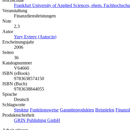
Hochschule
Frankfurt University of Applied Sciences, ehem. Fachhochschu
Veranstaltung
Finanzdienstleistungen
Note
2,3
Autor
Yury Evteev (Autor:in)
Erscheinungsjahr
2006
Seiten
36
Katalognummer
V64660
ISBN (eBook)
9783638574150
ISBN (Buch)
9783638844055
Sprache
Deutsch
Schlagworte
Struktur
Funktionsweise
Garantieprodukten
Beispielen
Finanzd
Produktsicherheit
GRIN Publishing GmbH