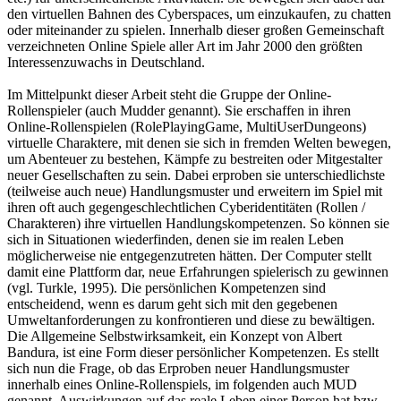
den virtuellen Bahnen des Cyberspaces, um einzukaufen, zu chatten
oder miteinander zu spielen. Innerhalb dieser großen Gemeinschaft
verzeichneten Online Spiele aller Art im Jahr 2000 den größten
Interessenzuwachs in Deutschland.
Im Mittelpunkt dieser Arbeit steht die Gruppe der Online-
Rollenspieler (auch Mudder genannt). Sie erschaffen in ihren
Online-Rollenspielen (RolePlayingGame, MultiUserDungeons)
virtuelle Charaktere, mit denen sie sich in fremden Welten bewegen,
um Abenteuer zu bestehen, Kämpfe zu bestreiten oder Mitgestalter
neuer Gesellschaften zu sein. Dabei erproben sie unterschiedlichste
(teilweise auch neue) Handlungsmuster und erweitern im Spiel mit
ihren oft auch gegengeschlechtlichen Cyberidentitäten (Rollen /
Charakteren) ihre virtuellen Handlungskompetenzen. So können sie
sich in Situationen wiederfinden, denen sie im realen Leben
möglicherweise nie entgegenzutreten hätten. Der Computer stellt
damit eine Plattform dar, neue Erfahrungen spielerisch zu gewinnen
(vgl. Turkle, 1995). Die persönlichen Kompetenzen sind
entscheidend, wenn es darum geht sich mit den gegebenen
Umweltanforderungen zu konfrontieren und diese zu bewältigen.
Die Allgemeine Selbstwirksamkeit, ein Konzept von Albert
Bandura, ist eine Form dieser persönlicher Kompetenzen. Es stellt
sich nun die Frage, ob das Erproben neuer Handlungsmuster
innerhalb eines Online-Rollenspiels, im folgenden auch MUD
genannt, Auswirkungen auf das reale Leben einer Person hat bzw.