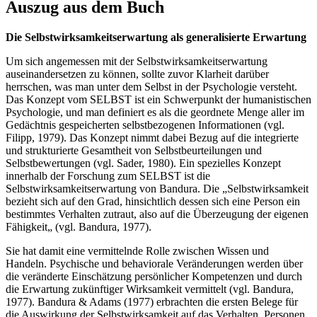
Auszug aus dem Buch
Die Selbstwirksamkeitserwartung als generalisierte Erwartung
Um sich angemessen mit der Selbstwirksamkeitserwartung
auseinandersetzen zu können, sollte zuvor Klarheit darüber
herrschen, was man unter dem Selbst in der Psychologie versteht.
Das Konzept vom SELBST ist ein Schwerpunkt der humanistischen
Psychologie, und man definiert es als die geordnete Menge aller im
Gedächtnis gespeicherten selbstbezogenen Informationen (vgl.
Filipp, 1979). Das Konzept nimmt dabei Bezug auf die integrierte
und strukturierte Gesamtheit von Selbstbeurteilungen und
Selbstbewertungen (vgl. Sader, 1980). Ein spezielles Konzept
innerhalb der Forschung zum SELBST ist die
Selbstwirksamkeitserwartung von Bandura. Die „Selbstwirksamkeit
bezieht sich auf den Grad, hinsichtlich dessen sich eine Person ein
bestimmtes Verhalten zutraut, also auf die Überzeugung der eigenen
Fähigkeit„ (vgl. Bandura, 1977).
Sie hat damit eine vermittelnde Rolle zwischen Wissen und
Handeln. Psychische und behaviorale Veränderungen werden über
die veränderte Einschätzung persönlicher Kompetenzen und durch
die Erwartung zukünftiger Wirksamkeit vermittelt (vgl. Bandura,
1977). Bandura & Adams (1977) erbrachten die ersten Belege für
die Auswirkung der Selbstwirksamkeit auf das Verhalten. Personen,