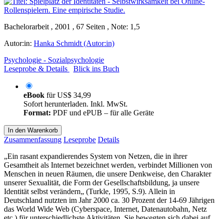
Bachelorarbeit , 2001 , 67 Seiten , Note: 1,5
Autor:in:
Hanka Schmidt (Autor:in)
Psychologie - Sozialpsychologie
Leseprobe & Details
Blick ins Buch
eBook
für
US$ 34,99
Sofort herunterladen. Inkl. MwSt.
Format:
PDF und ePUB – für alle Geräte
In den Warenkorb
Zusammenfassung
Leseprobe
Details
„Ein rasant expandierendes System von Netzen, die in ihrer
Gesamtheit als Internet bezeichnet werden, verbindet Millionen von
Menschen in neuen Räumen, die unsere Denkweise, den Charakter
unserer Sexualität, die Form der Gesellschaftsbildung, ja unsere
Identität selbst verändern„ (Turkle, 1995, S.9). Allein in
Deutschland nutzten im Jahr 2000 ca. 30 Prozent der 14-69 Jährigen
das World Wide Web (Cyberspace, Internet, Datenautobahn, Netz
etc.) für unterschiedlichste Aktivitäten. Sie bewegten sich dabei auf