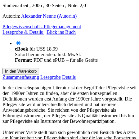
Studienarbeit , 2006 , 30 Seiten , Note: 2,0
Autor:in:
Alexander Nenne (Autor:in)
Pflegewissenschaft - Pflegemanagement
Leseprobe & Details
Blick ins Buch
eBook
für
US$ 18,99
Sofort herunterladen. Inkl. MwSt.
Format:
PDF und ePUB – für alle Geräte
In den Warenkorb
Zusammenfassung
Leseprobe
Details
In der deutschsprachigen Literatur ist der Begriff der Pflegevisite seit
den 1980er Jahren zu finden, aber die ersten konzeptuellen
Definitionen wurden erst Anfang der 1990er Jahre vorgestellt. Die
Pflegevisite wird unterschiedlich definiert und hat mehrere
Anwendungsbereiche. Sie reichen von der Pflegevisite als
Führungsinstrument, der Pflegevisite als Qualitätsinstrument bis hin
zur Pflegevisite als Instrument der Bewohnerpartizipation.
Unter einer Visite stellt man sich gewöhnlich den Besuch des Arztes
am Krankenbett vor. Pflegevisiten sind aber die logische Fortsetzung