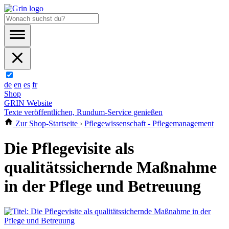
de
en
es
fr
Shop
GRIN Website
Texte veröffentlichen, Rundum-Service genießen
Zur Shop-Startseite
›
Pflegewissenschaft - Pflegemanagement
Die Pflegevisite als
qualitätssichernde Maßnahme
in der Pflege und Betreuung