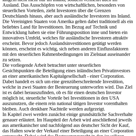
Ausland. Das Ausschöpfen von wirtschaftlichen, besonders von
steuerlichen Vorteilen, zieht Investoren über die Grenzen
Deutschlands hinaus, aber auch ausländische Investoren ins Inland.
Die Vereinigten Staaten von Amerika gelten dabei traditionell als ein
beliebtes Land für Investitionen. Im Bezug auf Technik und
Entwicklung haben sie eine Führungsposition inne und bieten ein
innovatives Umfeld, welches für ausländische Investoren attraktiv
erscheint. Bevor jedoch Auslandsinvestitionen getätigt werden
können, erscheint es wichtig, sich neben anderen Einflussfaktoren
mit den steuerlichen Rahmenbedingungen im Zielstaat auseinander
zu setzen.
Die vorliegende Arbeit betrachtet unter steuerlichen
Gesichtspunkten die Beteiligung eines inländischen Privatinvestors
an einer amerikanischen Kapitalgesellschaft - einer Corporation.
Dabei handelt es sich um eine grenzüberschreitende Investition,
welche in zwei Staaten der Besteuerung unterworfen wird. Das Ziel
ist es dabei herauszufinden, ob es für einen deutschen Investor
möglich ist, steuerliche Vorteile bei Investitionen in den USA
auszunutzen, die einem rein national tätigen Investor vorenthalten
bleiben. Auch denkbare Nachteile werden aufgezeigt.
In Kapitel zwei werden zunächst einige grundsätzliche Sachverhalte
genauer erläutert. Im Hauptteil der Arbeit wird anschließend jeweils
aus amerikanischer und nachfolgend aus deutscher Sicht der Kauf,
das Halten sowie der Verkauf einer Beteiligung an einer Corporation