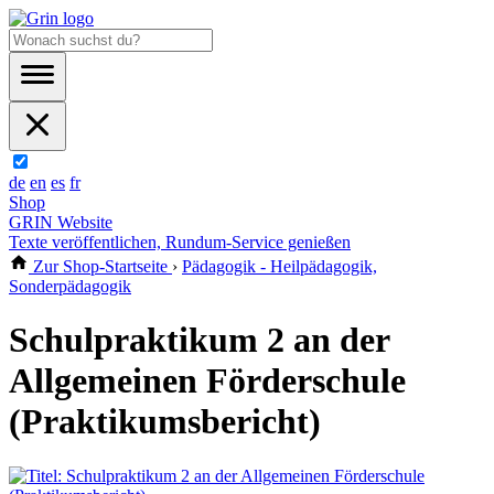
de
en
es
fr
Shop
GRIN Website
Texte veröffentlichen, Rundum-Service genießen
Zur Shop-Startseite
›
Pädagogik - Heilpädagogik,
Sonderpädagogik
Schulpraktikum 2 an der
Allgemeinen Förderschule
(Praktikumsbericht)