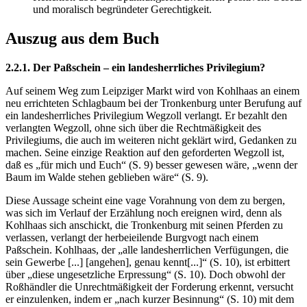
und moralisch begründeter Gerechtigkeit.
Auszug aus dem Buch
2.2.1. Der Paßschein – ein landesherrliches Privilegium?
Auf seinem Weg zum Leipziger Markt wird von Kohlhaas an einem
neu errichteten Schlagbaum bei der Tronkenburg unter Berufung auf
ein landesherrliches Privilegium Wegzoll verlangt. Er bezahlt den
verlangten Wegzoll, ohne sich über die Rechtmäßigkeit des
Privilegiums, die auch im weiteren nicht geklärt wird, Gedanken zu
machen. Seine einzige Reaktion auf den geforderten Wegzoll ist,
daß es „für mich und Euch“ (S. 9) besser gewesen wäre, „wenn der
Baum im Walde stehen geblieben wäre“ (S. 9).
Diese Aussage scheint eine vage Vorahnung von dem zu bergen,
was sich im Verlauf der Erzählung noch ereignen wird, denn als
Kohlhaas sich anschickt, die Tronkenburg mit seinen Pferden zu
verlassen, verlangt der herbeieilende Burgvogt nach einem
Paßschein. Kohlhaas, der „alle landesherrlichen Verfügungen, die
sein Gewerbe [...] [angehen], genau kennt[...]“ (S. 10), ist erbittert
über „diese ungesetzliche Erpressung“ (S. 10). Doch obwohl der
Roßhändler die Unrechtmäßigkeit der Forderung erkennt, versucht
er einzulenken, indem er „nach kurzer Besinnung“ (S. 10) mit dem