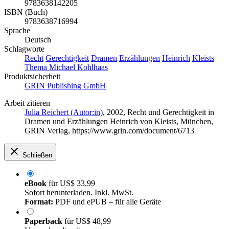
9783638142205
ISBN (Buch)
9783638716994
Sprache
Deutsch
Schlagworte
Recht
Gerechtigkeit
Dramen
Erzählungen
Heinrich
Kleists
Thema Michael Kohlhaas
Produktsicherheit
GRIN Publishing GmbH
Arbeit zitieren
Julia Reichert (Autor:in)
, 2002, Recht und Gerechtigkeit in
Dramen und Erzählungen Heinrich von Kleists, München,
GRIN Verlag, https://www.grin.com/document/6713
Schließen
eBook
für
US$ 33,99
Sofort herunterladen. Inkl. MwSt.
Format:
PDF und ePUB – für alle Geräte
Paperback
für
US$ 48,99