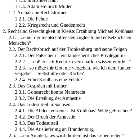
1.1.3. Immanuel Kant
1.1.4. Adam Heinrich Müller
1.2. Archaische Rechtsformen
1.2.1. Die Fehde
1.2.2. Kriegsrecht und Gnadenrecht
2. Recht und Gerechtigkeit in Kleists Erzählung Michael Kohlhaas
2.1. „...einer der rechtschaffensten zugleich und entsetzlichsten
Menschen“
2.2. Der Rechtsbruch auf der Tronkenburg und seine Folgen
2.2.1. Der Paßschein – ein landesherrliches Privilegium?
2.2.2. „...daß er sich Recht zu verschaffen wissen würde...“
2.2.3. „so möge mir Gott nie vergeben, wie ich dem Junker
vergebe“ – Selbsthilfe oder Rache?
2.2.4. Führt Kohlhaas eine Fehde?
2.3. Das Gespräch mit Luther
2.3.1. Gottesrecht kontra Naturrecht
2.3.2. Die Erteilung der Amnestie
2.4. Das Todesurteil in Sachsen
2.4.1. Die Abdeckerszene – Ist Kohlhaas´ Wille gebrochen?
2.4.2. Der Bruch der Amnestie
2.4.3. Das Todesurteil
2.4.4. Die Auslieferung an Brandenburg
2.5. „...ein Amulett,...es wird dir dereinst das Leben retten“