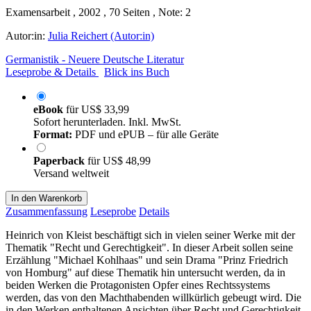
Examensarbeit , 2002 , 70 Seiten , Note: 2
Autor:in:
Julia Reichert (Autor:in)
Germanistik - Neuere Deutsche Literatur
Leseprobe & Details
Blick ins Buch
eBook
für
US$ 33,99
Sofort herunterladen. Inkl. MwSt.
Format:
PDF und ePUB – für alle Geräte
Paperback
für
US$ 48,99
Versand weltweit
In den Warenkorb
Zusammenfassung
Leseprobe
Details
Heinrich von Kleist beschäftigt sich in vielen seiner Werke mit der
Thematik "Recht und Gerechtigkeit". In dieser Arbeit sollen seine
Erzählung "Michael Kohlhaas" und sein Drama "Prinz Friedrich
von Homburg" auf diese Thematik hin untersucht werden, da in
beiden Werken die Protagonisten Opfer eines Rechtssystems
werden, das von den Machthabenden willkürlich gebeugt wird. Die
in den Werken enthaltenen Ansichten über Recht und Gerechtigkeit