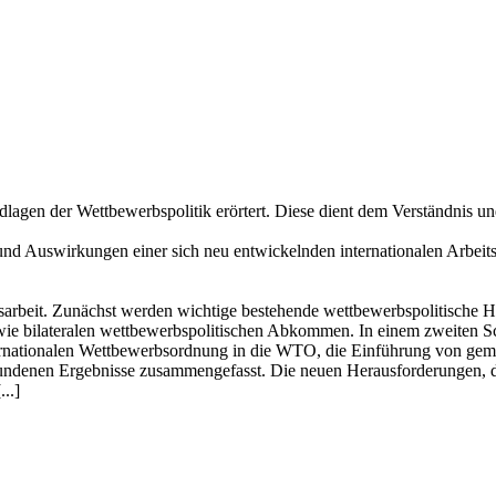
agen der Wettbewerbspolitik erörtert. Diese dient dem Verständnis und
und Auswirkungen einer sich neu entwickelnden internationalen Arbei
usarbeit. Zunächst werden wichtige bestehende wettbewerbspolitische Ha
wie bilateralen wettbewerbspolitischen Abkommen. In einem zweiten S
internationalen Wettbewerbsordnung in die WTO, die Einführung von ge
 gefundenen Ergebnisse zusammengefasst. Die neuen Herausforderungen,
..]