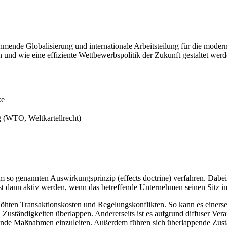
ehmende Globalisierung und internationale Arbeitsteilung für die moder
und wie eine effiziente Wettbewerbspolitik der Zukunft gestaltet werd
ke
 (WTO, Weltkartellrecht)
m so genannten Auswirkungsprinzip (effects doctrine) verfahren. Dabe
 dann aktiv werden, wenn das betreffende Unternehmen seinen Sitz i
öhten Transaktionskosten und Regelungskonflikten. So kann es einerse
uständigkeiten überlappen. Andererseits ist es aufgrund diffuser Ver
kende Maßnahmen einzuleiten. Außerdem führen sich überlappende Zust