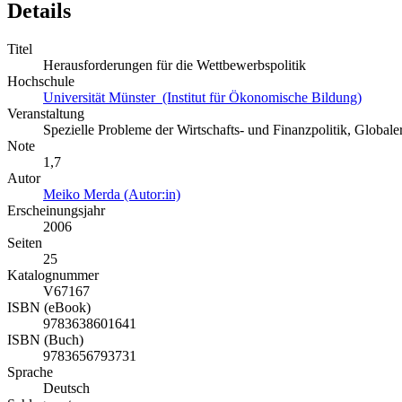
Details
Titel
Herausforderungen für die Wettbewerbspolitik
Hochschule
Universität Münster (Institut für Ökonomische Bildung)
Veranstaltung
Spezielle Probleme der Wirtschafts- und Finanzpolitik, Global
Note
1,7
Autor
Meiko Merda (Autor:in)
Erscheinungsjahr
2006
Seiten
25
Katalognummer
V67167
ISBN (eBook)
9783638601641
ISBN (Buch)
9783656793731
Sprache
Deutsch