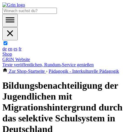
de
en
es
fr
Shop
GRIN Website
Texte veröffentlichen, Rundum-Service genießen
Zur Shop-Startseite
›
Pädagogik - Interkulturelle Pädagogik
Bildungsbenachteiligung der
Jugendlichen mit
Migrationshintergrund durch
das selektive Schulsystem in
Deutschland