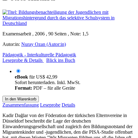
Examensarbeit , 2006 , 90 Seiten , Note: 1,5
Autor:in:
Nuray Ozan (Autor:in)
Pädagogik - Interkulturelle Pädagogik
Leseprobe & Details
Blick ins Buch
eBook
für
US$ 42,99
Sofort herunterladen. Inkl. MwSt.
Format:
PDF – für alle Geräte
In den Warenkorb
Zusammenfassung
Leseprobe
Details
Kadir Dağlar von der Föderation der türkischen Elternvereine in
Düsseldorf beschreibt die Lage der deutschen
Einwanderungsgesellschaft und zugleich den Bildungsnotstand der
Migrantenkinder und -jugendlichen, den die PISA-Studie offenbart
hat, mit diesen Worten "Wir Migranten fühlten uns all die Jahre oft