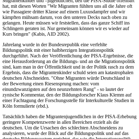
Migrantenkinder und –jugendlichen, den die PISA-Studie offenbart
hat, mit diesen Worten "Wir Migranten fühlten uns all die Jahre oft
wie Passagiere dritter Klasse auf einem Luxusdampfer und wir
kämpften mühsam darum, von den unteren Decks nach oben zu
gelangen. Heute müssen wir feststellen, dass das ganze Schiff ins
Schlingern geraten ist. Nur gemeinsam können wir es wieder auf
Kurs bringen" (Kabis, AID 2002).
Jahrelang wurde in der Bundesrepublik eine verfehlte
Bildungspolitik mit einer halbherzigen Integrationspolitik
durchgeführt. Nach der Veröffentlichung der PISA-Ergebnisse, die
eine Herausforderung an die Bildungs- und an die Migrationspolitik
sind, kam man in der Öffentlichkeit und in der Politik rasch zu dem
Ergebnis, dass die Migrantenkinder schuld seien am katastrophalen
deutschen Abschneiden. "Ohne Migranten würde Deutschland in
der Bewertung einen Riesensprung machen: vom
einundzwanzigsten auf den neunzehnten Rang" - so lautet der
zynische Kommentar, den der Bildungsforscher Klaus Klemm auf
einer Fachtagung der Forschungsstelle für Interkulturelle Studien in
Köln formulierte (ebd.).
Tatsächlich haben die Migrantenjugendlichen in der PISA-Erhebung
geringere Kompetenzwerte in allen Bereichen erzielt als die
deutschen. Um die Ursachen des schlechten Abschneidens zu
analysieren, wurde der Blick auf die Bildungspolitik und auf das
deutsche Bildungssystem gerichtet, das wie die Integrationspolitik