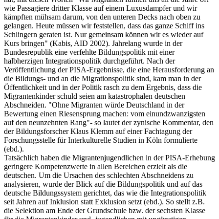
wie Passagiere dritter Klasse auf einem Luxusdampfer und wir
kämpften mühsam darum, von den unteren Decks nach oben zu
gelangen. Heute müssen wir feststellen, dass das ganze Schiff ins
Schlingern geraten ist. Nur gemeinsam können wir es wieder auf
Kurs bringen" (Kabis, AID 2002). Jahrelang wurde in der
Bundesrepublik eine verfehlte Bildungspolitik mit einer
halbherzigen Integrationspolitik durchgeführt. Nach der
Veröffentlichung der PISA-Ergebnisse, die eine Herausforderung an
die Bildungs- und an die Migrationspolitik sind, kam man in der
Öffentlichkeit und in der Politik rasch zu dem Ergebnis, dass die
Migrantenkinder schuld seien am katastrophalen deutschen
Abschneiden. "Ohne Migranten würde Deutschland in der
Bewertung einen Riesensprung machen: vom einundzwanzigsten
auf den neunzehnten Rang"- so lautet der zynische Kommentar, den
der Bildungsforscher Klaus Klemm auf einer Fachtagung der
Forschungsstelle für Interkulturelle Studien in Köln formulierte
(ebd.).
Tatsächlich haben die Migrantenjugendlichen in der PISA-Erhebung
geringere Kompetenzwerte in allen Bereichen erzielt als die
deutschen. Um die Ursachen des schlechten Abschneidens zu
analysieren, wurde der Blick auf die Bildungspolitik und auf das
deutsche Bildungssystem gerichtet, das wie die Integrationspolitik
seit Jahren auf Inklusion statt Exklusion setzt (ebd.). So stellt z.B.
die Selektion am Ende der Grundschule bzw. der sechsten Klasse