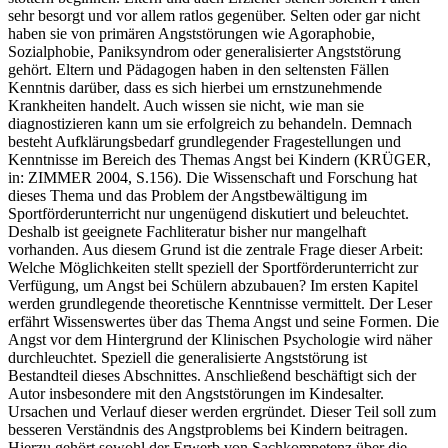
sehr besorgt und vor allem ratlos gegenüber. Selten oder gar nicht
haben sie von primären Angststörungen wie Agoraphobie,
Sozialphobie, Paniksyndrom oder generalisierter Angststörung
gehört. Eltern und Pädagogen haben in den seltensten Fällen
Kenntnis darüber, dass es sich hierbei um ernstzunehmende
Krankheiten handelt. Auch wissen sie nicht, wie man sie
diagnostizieren kann um sie erfolgreich zu behandeln. Demnach
besteht Aufklärungsbedarf grundlegender Fragestellungen und
Kenntnisse im Bereich des Themas Angst bei Kindern (KRÜGER,
in: ZIMMER 2004, S.156). Die Wissenschaft und Forschung hat
dieses Thema und das Problem der Angstbewältigung im
Sportförderunterricht nur ungenügend diskutiert und beleuchtet.
Deshalb ist geeignete Fachliteratur bisher nur mangelhaft
vorhanden. Aus diesem Grund ist die zentrale Frage dieser Arbeit:
Welche Möglichkeiten stellt speziell der Sportförderunterricht zur
Verfügung, um Angst bei Schülern abzubauen? Im ersten Kapitel
werden grundlegende theoretische Kenntnisse vermittelt. Der Leser
erfährt Wissenswertes über das Thema Angst und seine Formen. Die
Angst vor dem Hintergrund der Klinischen Psychologie wird näher
durchleuchtet. Speziell die generalisierte Angststörung ist
Bestandteil dieses Abschnittes. Anschließend beschäftigt sich der
Autor insbesondere mit den Angststörungen im Kindesalter.
Ursachen und Verlauf dieser werden ergründet. Dieser Teil soll zum
besseren Verständnis des Angstproblems bei Kindern beitragen.
Hierzu gehört sowohl der Erwerb von Sachkompetenz über die