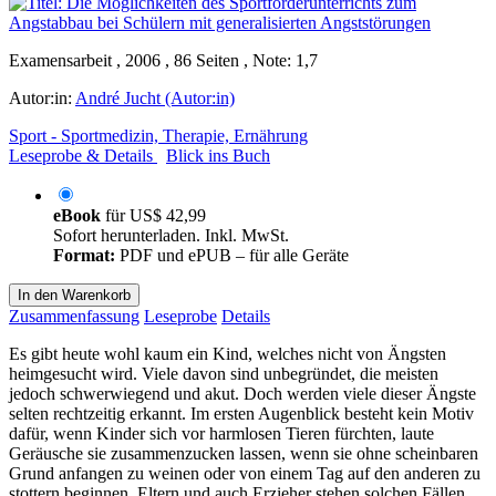
Examensarbeit , 2006 , 86 Seiten , Note: 1,7
Autor:in:
André Jucht (Autor:in)
Sport - Sportmedizin, Therapie, Ernährung
Leseprobe & Details
Blick ins Buch
eBook
für
US$ 42,99
Sofort herunterladen. Inkl. MwSt.
Format:
PDF und ePUB – für alle Geräte
In den Warenkorb
Zusammenfassung
Leseprobe
Details
Es gibt heute wohl kaum ein Kind, welches nicht von Ängsten
heimgesucht wird. Viele davon sind unbegründet, die meisten
jedoch schwerwiegend und akut. Doch werden viele dieser Ängste
selten rechtzeitig erkannt. Im ersten Augenblick besteht kein Motiv
dafür, wenn Kinder sich vor harmlosen Tieren fürchten, laute
Geräusche sie zusammenzucken lassen, wenn sie ohne scheinbaren
Grund anfangen zu weinen oder von einem Tag auf den anderen zu
stottern beginnen. Eltern und auch Erzieher stehen solchen Fällen