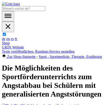
de
en
es
fr
Shop
GRIN Website
Texte veröffentlichen, Rundum-Service genießen
Zur Shop-Startseite
›
Sport - Sportmedizin, Therapie, Ernährung
Die Möglichkeiten des
Sportförderunterrichts zum
Angstabbau bei Schülern mit
generalisierten Angststörungen