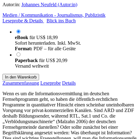
Autor:in:
Johannes Neufeld (Autor:in)
Medien / Kommunikation - Journalismus, Publizistik
Leseprobe & Details
Blick ins Buch
eBook
für
US$ 18,99
Sofort herunterladen. Inkl. MwSt.
Format:
PDF – für alle Geräte
Paperback
für
US$ 20,99
Versand weltweit
In den Warenkorb
Zusammenfassung
Leseprobe
Details
Wenn es um die Informationsvermittlung im deutschen
Fernsehprogramm geht, so haben die öffentlich-rechtlichen
Programme in quantitativer Hinsicht einen scheinbar uneinholbaren
Vorsprung vor privat-kommerziellen Kanälen. Sind ARD und ZDF
deshalb Bildungssender, während RTL, Sat.1 und Co. die
„Verblödungsmaschinerie“ (Malzahn 2006) der deutschen
Fernsehgemeinde darstellen? Oder sollte zunächst bei einer
Begriffsklärung angesetzt werden: Was überhaupt ist Information?
Dies sind wichtige Fragestellungen, will man die Informationsanteile