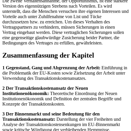
Die zweite Verhaltensannahme, der Opportunismus, ist eine stärkere
Version des eigennützigen Strebens nach Vorteilen. Es wird
unterstellt, dass die Menschen versuchen ihre eigenen Interessen und
Vorteile auch unter Zuhilfenahme von List und Tücke
durchzusetzen bzw. zu erreichen. Um dieses Verhalten des
Vertragspartners zu verhindern, müssen Sicherungen in einen
Vertrag eingebaut werden. Diese vertraglichen Sicherungen sollen
eine gegenseitige glaubwürdige Zusicherung beider Partner, die
Bedingungen des Vertrages zu erfüllen, gewährleisten.
Zusammenfassung der Kapitel
1 Gegenstand, Gang und Abgrenzung der Arbeit:
Einführung in
die Problematik der EU-Kosten sowie Zielsetzung der Arbeit unter
Verwendung des Transaktionskostenansatzes.
2 Der Transaktionskostenansatz der Neuen
Institutionenökonomik:
Theoretische Einordnung der Neuen
Institutionenökonomik und Definition der zentralen Begriffe und
Konzepte der Transaktionskosten.
3 Der Binnenmarkt und seine Bedeutung für den
Transaktionskostenansatz:
Darstellung der vier Freiheiten und
Analyse der Transaktionskostensenkungen im EU-Binnenmarkt
sowie kritische Würdigung der verbleibenden Hemmnisse.