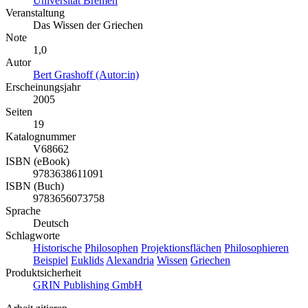
Universität Bremen
Veranstaltung
Das Wissen der Griechen
Note
1,0
Autor
Bert Grashoff (Autor:in)
Erscheinungsjahr
2005
Seiten
19
Katalognummer
V68662
ISBN (eBook)
9783638611091
ISBN (Buch)
9783656073758
Sprache
Deutsch
Schlagworte
Historische
Philosophen
Projektionsflächen
Philosophieren
Beispiel
Euklids
Alexandria
Wissen
Griechen
Produktsicherheit
GRIN Publishing GmbH