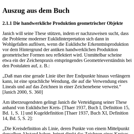
Auszug aus dem Buch
2.1.1 Die handwerkliche Produktion geometrischer Objekte
Janich will seine These stützen, indem er nachzuweisen sucht, dass
die Probleme moderner Euklidinterpretation sich dann in
Wohlgefallen auflösen, wenn die Euklidsche Erkenntnisproduktion
vor dem Hintergrund der antiken handwerklichen Produktion
geometrischer Formen neu reflektiert wird. Unmittelbar scheine
etwa ein der Zeichenpraxis entspringendes Geometrieverständnis bei
den Postulaten auf, z. B.:
„Daß man eine gerade Linie über ihre Endpunkte hinaus verlängern
kann, ist eine sprachliche Wendung, die auf die Verwendung eines
Lineals und auf das Zeichnen in einer Zeichenebene verweist.“
[Janich 2000, S. 360]
Am überzeugendsten gelingt Janich die Verteidigung seiner These
anhand von Euklidscher Kreis- [Thaer 1937, Buch I, Definition 15,
Bd. 1, S. 1] und Kugeldefinition [Thaer 1937, Buch XI, Definition
14, Bd. 5, S. 2]:
„Die Kreisdefinition als Linie, deren Punkte von einem Mittelpunkt
denselben Abstand haben, bringt direkt das Zeichnen eines Kreises