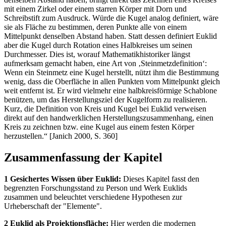
mit einem Zirkel oder einem starren Körper mit Dorn und
Schreibstift zum Ausdruck. Würde die Kugel analog definiert, wäre
sie als Fläche zu bestimmen, deren Punkte alle von einem
Mittelpunkt denselben Abstand haben. Statt dessen definiert Euklid
aber die Kugel durch Rotation eines Halbkreises um seinen
Durchmesser. Dies ist, worauf Mathematikhistoriker längst
aufmerksam gemacht haben, eine Art von ‚Steinmetzdefinition‘:
Wenn ein Steinmetz eine Kugel herstellt, nützt ihm die Bestimmung
wenig, dass die Oberfläche in allen Punkten vom Mittelpunkt gleich
weit entfernt ist. Er wird vielmehr eine halbkreisförmige Schablone
benützen, um das Herstellungsziel der Kugelform zu realisieren.
Kurz, die Definition von Kreis und Kugel bei Euklid verweisen
direkt auf den handwerklichen Herstellungszusammenhang, einen
Kreis zu zeichnen bzw. eine Kugel aus einem festen Körper
herzustellen.“ [Janich 2000, S. 360]
Zusammenfassung der Kapitel
1 Gesichertes Wissen über Euklid:
Dieses Kapitel fasst den
begrenzten Forschungsstand zu Person und Werk Euklids
zusammen und beleuchtet verschiedene Hypothesen zur
Urheberschaft der "Elemente".
2 Euklid als Projektionsfläche:
Hier werden die modernen