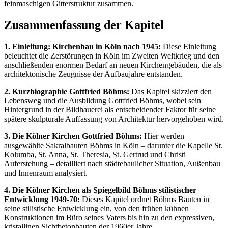
feinmaschigen Gitterstruktur zusammen.
Zusammenfassung der Kapitel
1. Einleitung: Kirchenbau in Köln nach 1945:
Diese Einleitung
beleuchtet die Zerstörungen in Köln im Zweiten Weltkrieg und den
anschließenden enormen Bedarf an neuen Kirchengebäuden, die als
architektonische Zeugnisse der Aufbaujahre entstanden.
2. Kurzbiographie Gottfried Böhms:
Das Kapitel skizziert den
Lebensweg und die Ausbildung Gottfried Böhms, wobei sein
Hintergrund in der Bildhauerei als entscheidender Faktor für seine
spätere skulpturale Auffassung von Architektur hervorgehoben wird.
3. Die Kölner Kirchen Gottfried Böhms:
Hier werden
ausgewählte Sakralbauten Böhms in Köln – darunter die Kapelle St.
Kolumba, St. Anna, St. Theresia, St. Gertrud und Christi
Auferstehung – detailliert nach städtebaulicher Situation, Außenbau
und Innenraum analysiert.
4. Die Kölner Kirchen als Spiegelbild Böhms stilistischer
Entwicklung 1949-70:
Dieses Kapitel ordnet Böhms Bauten in
seine stilistische Entwicklung ein, von den frühen kühnen
Konstruktionen im Büro seines Vaters bis hin zu den expressiven,
kristallinen Sichtbetonbauten der 1960er Jahre.