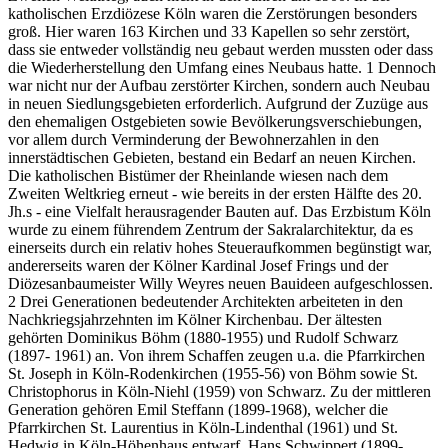
katholischen Erzdiözese Köln waren die Zerstörungen besonders
groß. Hier waren 163 Kirchen und 33 Kapellen so sehr zerstört,
dass sie entweder vollständig neu gebaut werden mussten oder dass
die Wiederherstellung den Umfang eines Neubaus hatte. 1 Dennoch
war nicht nur der Aufbau zerstörter Kirchen, sondern auch Neubau
in neuen Siedlungsgebieten erforderlich. Aufgrund der Zuzüge aus
den ehemaligen Ostgebieten sowie Bevölkerungsverschiebungen,
vor allem durch Verminderung der Bewohnerzahlen in den
innerstädtischen Gebieten, bestand ein Bedarf an neuen Kirchen.
Die katholischen Bistümer der Rheinlande wiesen nach dem
Zweiten Weltkrieg erneut - wie bereits in der ersten Hälfte des 20.
Jh.s - eine Vielfalt herausragender Bauten auf. Das Erzbistum Köln
wurde zu einem führendem Zentrum der Sakralarchitektur, da es
einerseits durch ein relativ hohes Steueraufkommen begünstigt war,
andererseits waren der Kölner Kardinal Josef Frings und der
Diözesanbaumeister Willy Weyres neuen Bauideen aufgeschlossen.
2 Drei Generationen bedeutender Architekten arbeiteten in den
Nachkriegsjahrzehnten im Kölner Kirchenbau. Der ältesten
gehörten Dominikus Böhm (1880-1955) und Rudolf Schwarz
(1897- 1961) an. Von ihrem Schaffen zeugen u.a. die Pfarrkirchen
St. Joseph in Köln-Rodenkirchen (1955-56) von Böhm sowie St.
Christophorus in Köln-Niehl (1959) von Schwarz. Zu der mittleren
Generation gehören Emil Steffann (1899-1968), welcher die
Pfarrkirchen St. Laurentius in Köln-Lindenthal (1961) und St.
Hedwig in Köln-Höhenhaus entwarf, Hans Schwippert (1899-