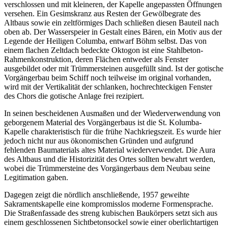
verschlossen und mit kleineren, der Kapelle angepassten Öffnungen
versehen. Ein Gesimskranz aus Resten der Gewölbegrate des
Altbaus sowie ein zeltförmiges Dach schließen diesen Bauteil nach
oben ab. Der Wasserspeier in Gestalt eines Bären, ein Motiv aus der
Legende der Heiligen Columba, entwarf Böhm selbst. Das von
einem flachen Zeltdach bedeckte Oktogon ist eine Stahlbeton-
Rahmenkonstruktion, deren Flächen entweder als Fenster
ausgebildet oder mit Trümmersteinen ausgefüllt sind. Ist der gotische
Vorgängerbau beim Schiff noch teilweise im original vorhanden,
wird mit der Vertikalität der schlanken, hochrechteckigen Fenster
des Chors die gotische Anlage frei rezipiert.
In seinen bescheidenen Ausmaßen und der Wiederverwendung von
geborgenem Material des Vorgängerbaus ist die St. Kolumba-
Kapelle charakteristisch für die frühe Nachkriegszeit. Es wurde hier
jedoch nicht nur aus ökonomischen Gründen und aufgrund
fehlenden Baumaterials altes Material wiederverwendet. Die Aura
des Altbaus und die Historizität des Ortes sollten bewahrt werden,
wobei die Trümmersteine des Vorgängerbaus dem Neubau seine
Legitimation gaben.
Dagegen zeigt die nördlich anschließende, 1957 geweihte
Sakramentskapelle eine kompromisslos moderne Formensprache.
Die Straßenfassade des streng kubischen Baukörpers setzt sich aus
einem geschlossenen Sichtbetonsockel sowie einer oberlichtartigen