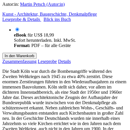
Autor:in:
Martin Petsch (Autor:in)
Kunst - Architektur, Baugeschichte, Denkmalpflege
Leseprobe & Details
Blick ins Buch
eBook
für
US$ 18,99
Sofort herunterladen. Inkl. MwSt.
Format:
PDF – für alle Geräte
In den Warenkorb
Zusammenfassung
Leseprobe
Details
Die Stadt Köln war durch die Bombenangriffe während des
Zweiten Weltkrieges nach 1945 zu etwa 40% zerstört. Diese
enormen Zerstörungen führten in den Wiederaufbaujahren zu einem
immensen Bauvolumen. Köln stellt sich daher, vor allem im
dichteren Innenstadtbereich, als eine Stadt der 1950er und 1960er
Jahre dar. Dieses architektonische Zeugnis der Aufbaujahre der
Bundesrepublik wurde inzwischen von der Denkmalpflege als
schützenswert erkannt. Neben zahlreichen Wohn-, Geschäfts- und
Verwaltungsbauten entstanden auch Kirchenbauten in großer Zahl
neu. In der Geschichte Deutschlands wurden nie innerhalb eines
Jahrzehnts so viele Kirchen errichtet wie in den Jahren nach dem
Zweiten Weltkrieg, auch nicht in den Jahren um 1900. In der