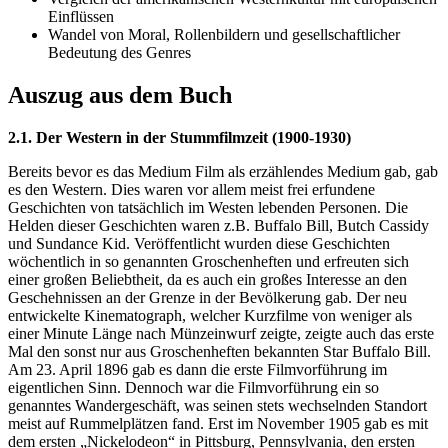
Einflüssen
Wandel von Moral, Rollenbildern und gesellschaftlicher
Bedeutung des Genres
Auszug aus dem Buch
2.1. Der Western in der Stummfilmzeit (1900-1930)
Bereits bevor es das Medium Film als erzählendes Medium gab, gab
es den Western. Dies waren vor allem meist frei erfundene
Geschichten von tatsächlich im Westen lebenden Personen. Die
Helden dieser Geschichten waren z.B. Buffalo Bill, Butch Cassidy
und Sundance Kid. Veröffentlicht wurden diese Geschichten
wöchentlich in so genannten Groschenheften und erfreuten sich
einer großen Beliebtheit, da es auch ein großes Interesse an den
Geschehnissen an der Grenze in der Bevölkerung gab. Der neu
entwickelte Kinematograph, welcher Kurzfilme von weniger als
einer Minute Länge nach Münzeinwurf zeigte, zeigte auch das erste
Mal den sonst nur aus Groschenheften bekannten Star Buffalo Bill.
Am 23. April 1896 gab es dann die erste Filmvorführung im
eigentlichen Sinn. Dennoch war die Filmvorführung ein so
genanntes Wandergeschäft, was seinen stets wechselnden Standort
meist auf Rummelplätzen fand. Erst im November 1905 gab es mit
dem ersten „Nickelodeon“ in Pittsburg, Pennsylvania, den ersten