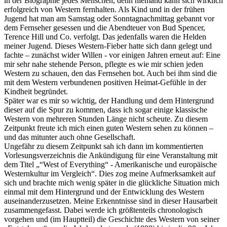
in der Biographie jedes Menschen, denn niemand kann sich wirklich
erfolgreich von Western fernhalten. Als Kind und in der frühen
Jugend hat man am Samstag oder Sonntagnachmittag gebannt vor
dem Fernseher gesessen und die Abendteuer von Bud Spencer,
Terence Hill und Co. verfolgt. Das jedenfalls waren die Helden
meiner Jugend. Dieses Western-Fieber hatte sich dann gelegt und
fachte – zunächst wider Willen - vor einigen Jahren erneut auf: Eine
mir sehr nahe stehende Person, pflegte es wie mir schien jeden
Western zu schauen, den das Fernsehen bot. Auch bei ihm sind die
mit dem Western verbundenen positiven Heimat-Gefühle in der
Kindheit begründet.
Später war es mir so wichtig, der Handlung und dem Hintergrund
dieser auf die Spur zu kommen, dass ich sogar einige klassische
Western von mehreren Stunden Länge nicht scheute. Zu diesem
Zeitpunkt freute ich mich einen guten Western sehen zu können –
und das mitunter auch ohne Gesellschaft.
Ungefähr zu diesem Zeitpunkt sah ich dann im kommentierten
Vorlesungsverzeichnis die Ankündigung für eine Veranstaltung mit
dem Titel „“West of Everything“ - Amerikanische und europäische
Westernkultur im Vergleich“. Dies zog meine Aufmerksamkeit auf
sich und brachte mich wenig später in die glückliche Situation mich
einmal mit dem Hintergrund und der Entwicklung des Western
auseinanderzusetzen. Meine Erkenntnisse sind in dieser Hausarbeit
zusammengefasst. Dabei werde ich größtenteils chronologisch
vorgehen und (im Hauptteil) die Geschichte des Western von seiner