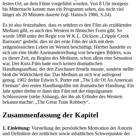
festen Ort, an dem Filme vorgeführt wurden. Von 8 Uhr morgens
bis Mitternacht konnte man ein Programm sehen, das nicht viel
länger als 20 Minuten dauerte (vgl. Hanisch 1986, S.24).
Es ist also festzuhalten, dass es seitdem es den Film als erzählendes
Medium gibt, es auch den Western in filmischer Form gibt. So
wurde 1898 unter der Regie von W.K.L. Dickson „Cripple Creek
Barroom“ gedreht, dies ist der erste Film der sich mit dem
zeitgenössischen Leben im Westen beschäftigt. Hierbei handelte es
sich um eine bloße Aneinanderreihung von bewegten Bildern, was
zu dieser Zeit, zu Beginn des Mediums, schon allein eine Sensation
war. Der Kurz-Film hatte noch keinen dramatischen
Handlungsaufbau, der den Zuschauer fesseln musste, sondern stellte
bloß die Wirklichkeit dar. Das Medium an sich war aufregend
genug. 1902 drehte Edwin S. Porter mit „The Life Of An American
Fireman“ den ersten Handlungsfilm mit dramatischer Handlung. Ein
Jahr später drehte er dann den Film mit der einprägsamen
Schlussszene (siehe Anhang), der ihn als Erfinder des Western
bekannt machte: „The Great Train Robbery“.
Zusammenfassung der Kapitel
1. Einleitung:
Vorstellung der persönlichen Motivation der Autorin
und Definition der zeitlichen sowie inhaltlichen Schwerpunkte der