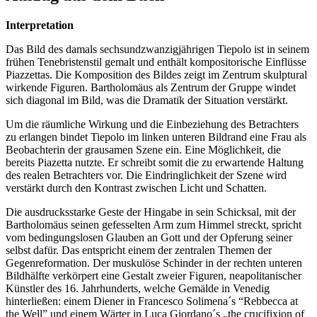
Interpretation
Das Bild des damals sechsundzwanzigjährigen Tiepolo ist in seinem
frühen Tenebristenstil gemalt und enthält kompositorische Einflüsse
Piazzettas. Die Komposition des Bildes zeigt im Zentrum skulptural
wirkende Figuren. Bartholomäus als Zentrum der Gruppe windet
sich diagonal im Bild, was die Dramatik der Situation verstärkt.
Um die räumliche Wirkung und die Einbeziehung des Betrachters
zu erlangen bindet Tiepolo im linken unteren Bildrand eine Frau als
Beobachterin der grausamen Szene ein. Eine Möglichkeit, die
bereits Piazetta nutzte. Er schreibt somit die zu erwartende Haltung
des realen Betrachters vor. Die Eindringlichkeit der Szene wird
verstärkt durch den Kontrast zwischen Licht und Schatten.
Die ausdrucksstarke Geste der Hingabe in sein Schicksal, mit der
Bartholomäus seinen gefesselten Arm zum Himmel streckt, spricht
vom bedingungslosen Glauben an Gott und der Opferung seiner
selbst dafür. Das entspricht einem der zentralen Themen der
Gegenreformation. Der muskulöse Schinder in der rechten unteren
Bildhälfte verkörpert eine Gestalt zweier Figuren, neapolitanischer
Künstler des 16. Jahrhunderts, welche Gemälde in Venedig
hinterließen: einem Diener in Francesco Solimena´s “Rebbecca at
the Well” und einem Wärter in Luca Giordano´s „the crucifixion of