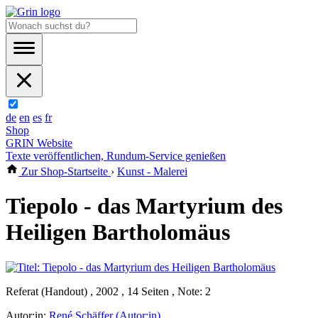
de
en
es
fr
Shop
GRIN Website
Texte veröffentlichen, Rundum-Service genießen
Zur Shop-Startseite
›
Kunst - Malerei
Tiepolo - das Martyrium des
Heiligen Bartholomäus
Referat (Handout) , 2002 , 14 Seiten , Note: 2
Autor:in:
René Schäffer (Autor:in)