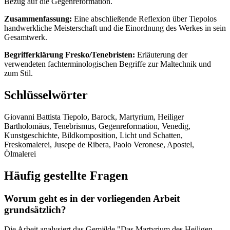
Bezug auf die Gegenreformation.
Zusammenfassung:
Eine abschließende Reflexion über Tiepolos
handwerkliche Meisterschaft und die Einordnung des Werkes in sein
Gesamtwerk.
Begrifferklärung Fresko/Tenebristen:
Erläuterung der
verwendeten fachterminologischen Begriffe zur Maltechnik und
zum Stil.
Schlüsselwörter
Giovanni Battista Tiepolo, Barock, Martyrium, Heiliger
Bartholomäus, Tenebrismus, Gegenreformation, Venedig,
Kunstgeschichte, Bildkomposition, Licht und Schatten,
Freskomalerei, Jusepe de Ribera, Paolo Veronese, Apostel,
Ölmalerei
Häufig gestellte Fragen
Worum geht es in der vorliegenden Arbeit
grundsätzlich?
Die Arbeit analysiert das Gemälde "Das Martyrium des Heiligen