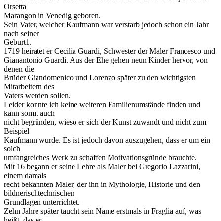
Orsetta
Marangon in Venedig geboren.
Sein Vater, welcher Kaufmann war verstarb jedoch schon ein Jahr
nach seiner
Geburt1.
1719 heiratet er Cecilia Guardi, Schwester der Maler Francesco und
Gianantonio Guardi. Aus der Ehe gehen neun Kinder hervor, von
denen die
Brüder Giandomenico und Lorenzo später zu den wichtigsten
Mitarbeitern des
Vaters werden sollen.
Leider konnte ich keine weiteren Familienumstände finden und
kann somit auch
nicht begründen, wieso er sich der Kunst zuwandt und nicht zum
Beispiel
Kaufmann wurde. Es ist jedoch davon auszugehen, dass er um ein
solch
umfangreiches Werk zu schaffen Motivationsgründe brauchte.
Mit 16 begann er seine Lehre als Maler bei Gregorio Lazzarini,
einem damals
recht bekannten Maler, der ihn in Mythologie, Historie und den
bildnerischtechnischen
Grundlagen unterrichtet.
Zehn Jahre später taucht sein Name erstmals in Fraglia auf, was
heißt, das er