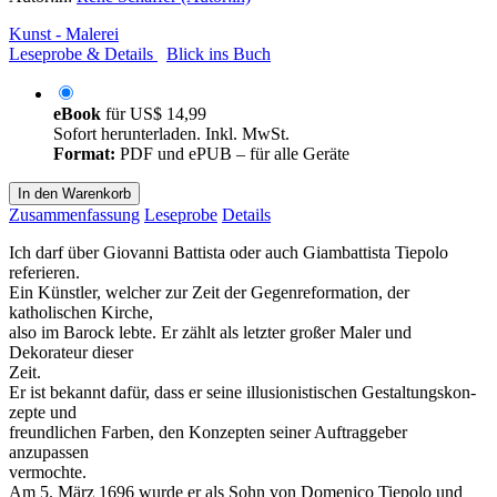
Kunst - Malerei
Leseprobe & Details
Blick ins Buch
eBook
für
US$ 14,99
Sofort herunterladen. Inkl. MwSt.
Format:
PDF und ePUB – für alle Geräte
In den Warenkorb
Zusammenfassung
Leseprobe
Details
Ich darf über Giovanni Battista oder auch Giambattista Tiepolo
referieren.
Ein Künstler, welcher zur Zeit der Gegenreformation, der
katholischen Kirche,
also im Barock lebte. Er zählt als letzter großer Maler und
Dekorateur dieser
Zeit.
Er ist bekannt dafür, dass er seine illusionistischen Gestaltungskon-
zepte und
freundlichen Farben, den Konzepten seiner Auftraggeber
anzupassen
vermochte.
Am 5. März 1696 wurde er als Sohn von Domenico Tiepolo und