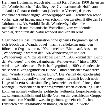
Hermann Hoffmann, jedoch übernimmt Karl Fischer 1900 die ersten
25 „Wanderburschen“ des Steglitzer Gymnasiums als Hoffmann
abdankt.) Genauso findet man jedoch den Verweis, dass erste
voneinander unabhängige Wandergruppen aus Jugendlichen schon
vorher existiert haben, und zwar schon in der zweiten Hälfte des 19.
Jahrhunderts. Als Vorbild für die Wandervögel dient die
mittelalterlich und romantische Vorstellung vom wandernden
Scholar, der durch die Natur wandert und von ihr lernt.
Gegründet als lose Organisation ohne genaues Programm spaltet
sich jedoch der „Wandervogel“, nach Streitigkeiten unter den
führenden Organisatoren, 1904 in mehrere Bünde auf. Aus dem
„Wandervogel“ werden der „Alt-Wandervogel“ und der
„Wandervogel e. V. zu Steglitz bei Berlin“. 1905 kommt der „Bund
der Wanderer“ und der „Hamburger Wanderverein“ hinzu, 1907
wird die „Akademische Freischar“ gegründet, 1909 verbinden sich
die schon zuvor gegründeten Bünde „Bund deutscher Wanderer“
und „Wandervogel Deutscher Bund“. Die Vielfalt der gleichzeitig
entstehenden Jugend(wander)bewegungen ist damit jedoch noch
lange nicht erfasst, sie sind alle gekennzeichnet durch feine, jedoch
wichtige, Unterschiede in der programmatischen Zielsetzung. Hier
kommen normativ-ethische, politische, kulturelle, körperbezogene,
zwischenmenschliche und ideelle Normen der verschieden Gruppen
miteinander in Konflikt, was ein geeintes, gemeinschaftliches
Existieren der Organisationen unmöglich macht. Teilweise