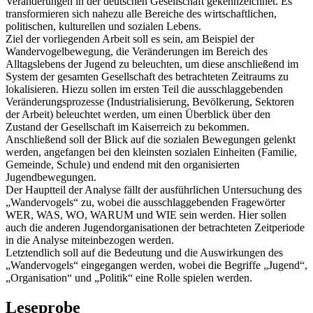
Veränderungen in der deutschen Gesellschaft gekennzeichnet. Es
transformieren sich nahezu alle Bereiche des wirtschaftlichen,
politischen, kulturellen und sozialen Lebens.
Ziel der vorliegenden Arbeit soll es sein, am Beispiel der
Wandervogelbewegung, die Veränderungen im Bereich des
Alltagslebens der Jugend zu beleuchten, um diese anschließend im
System der gesamten Gesellschaft des betrachteten Zeitraums zu
lokalisieren. Hiezu sollen im ersten Teil die ausschlaggebenden
Veränderungsprozesse (Industrialisierung, Bevölkerung, Sektoren
der Arbeit) beleuchtet werden, um einen Überblick über den
Zustand der Gesellschaft im Kaiserreich zu bekommen.
Anschließend soll der Blick auf die sozialen Bewegungen gelenkt
werden, angefangen bei den kleinsten sozialen Einheiten (Familie,
Gemeinde, Schule) und endend mit den organisierten
Jugendbewegungen.
Der Hauptteil der Analyse fällt der ausführlichen Untersuchung des
„Wandervogels“ zu, wobei die ausschlaggebenden Fragewörter
WER, WAS, WO, WARUM und WIE sein werden. Hier sollen
auch die anderen Jugendorganisationen der betrachteten Zeitperiode
in die Analyse miteinbezogen werden.
Letztendlich soll auf die Bedeutung und die Auswirkungen des
„Wandervogels“ eingegangen werden, wobei die Begriffe „Jugend“,
„Organisation“ und „Politik“ eine Rolle spielen werden.
Leseprobe