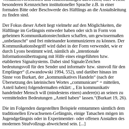
besonderen Kennzeichen institutioneller Sprache z.B. in einer
formalen Bitte oder Beschwerde des Häftlings an die Anstaltsleitung
zu finden sind.
Der Fokus dieser Arbeit liegt vielmehr auf den Möglichkeiten, die
Häftlinge im Gefängnis entweder haben oder sich in Form von
geheimen Kommunikationstechniken schaffen, um gewissermaßen
„unbelauscht“ und frei miteinander kommunizieren zu können. Der
Kommunikationsbegriff wird dabei in der Form verwendet, wie er
durch Lyons bestimmt wird, nämlich als „intentionale
Informationsübertragung mit Hilfe eines eingeführten bzw.
etablierten Signalsystems. Dabei sind Signale/Zeichen
bedeutungsvoll für den Sender und informativ bzw. sinnvoll für den
Empfänger“ (Lewandowski 1994, 552), und darüber hinaus im
Sinne von Burkart, der „kommunikatives Handeln“ (nach der
Übersetzung des lateinischen Wortes „communicare“ = mitteilen,
Anteil haben) folgendermaßen erklärt: „ Ein kommunikativ
handelnder Mensch will (mindestens einen) andere(n) an seinen zu
vermittelnden Bedeutungen „Anteil haben“ lassen.“(Burkart 19, 26).
Die im Folgenden dargestellten Beispiele entstammen sämtlich dem
traditionellen Erwachsenen-Gefängnis, einige Tatsachen mögen im
Jugendgefängnis oder in Experimentier- oder offenen Anstalten des
modernen Strafvollzugs abweichend sein. [...]