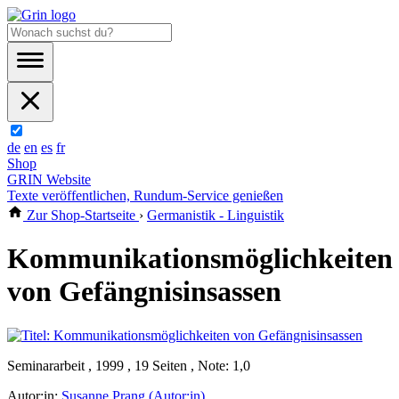
de
en
es
fr
Shop
GRIN Website
Texte veröffentlichen, Rundum-Service genießen
Zur Shop-Startseite
›
Germanistik - Linguistik
Kommunikationsmöglichkeiten
von Gefängnisinsassen
Seminararbeit , 1999 , 19 Seiten , Note: 1,0
Autor:in:
Susanne Prang (Autor:in)