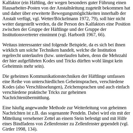
Kalfaktor (ein Häftling, der wegen besonders guter Führung einen
Hausarbeiter-Posten von der Anstaltsleitung zugeteilt bekommen hat
und daher über erweiterte Bewegungsmöglichkeiten innerhalb der
Anstalt verfügt, vgl. Wetter/Böckelmann 1972, 79), soll hier nicht
weiter dargestellt werden, da die Person des Kalfaktors eine Position
zwischen der Gruppe der Häftlinge und der Gruppe der
Institutionsvertreter einnimmt (vgl. Harbordt 1967, 66).
Weitaus interessanter sind folgende Beispiele, da es sich bei ihnen
wirklich um solche Techniken handelt, welche die Institution
regelrecht unterlaufen (bzw. unterlaufen haben, denn die Mehrzahl
der hier aufgeführten Kodes und Tricks dürften wohl längst kein
Geheimnis mehr sein).
Die geheimen Kommunikationstechniken der Häftlinge umfassen
eine Reihe von unterschiedlichen Geheimsprachen, verschiedene
Kodes (also Verschlüsselungen), Zeichensprachen und auch einfach
verschiedene praktische Tricks zur geheimen
Nachrichtenübermittlung.
Eine häufig angewandte Methode zur Weiterleitung von geheimen
Nachrichten ist z.B. das sogenannte Pendeln. Dabei wird ein mit der
Mitteilung versehener Zettel an einem Stein befestigt und mit Hilfe
eines Bindfadens von Zellenfenster zu Zellenfenster gependelt (vgl.
Girtler 1998, 134).