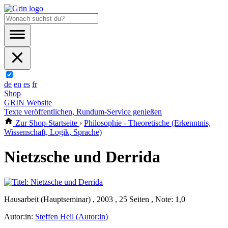
de
en
es
fr
Shop
GRIN Website
Texte veröffentlichen, Rundum-Service genießen
Zur Shop-Startseite
›
Philosophie - Theoretische (Erkenntnis,
Wissenschaft, Logik, Sprache)
Nietzsche und Derrida
Hausarbeit (Hauptseminar) , 2003 , 25 Seiten , Note: 1,0
Autor:in:
Steffen Heil (Autor:in)