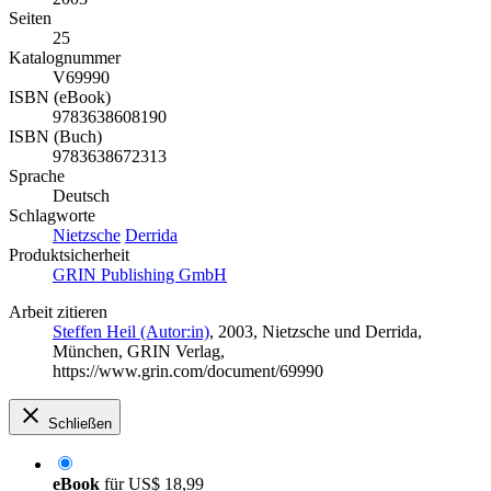
Seiten
25
Katalognummer
V69990
ISBN (eBook)
9783638608190
ISBN (Buch)
9783638672313
Sprache
Deutsch
Schlagworte
Nietzsche
Derrida
Produktsicherheit
GRIN Publishing GmbH
Arbeit zitieren
Steffen Heil (Autor:in)
, 2003, Nietzsche und Derrida,
München, GRIN Verlag,
https://www.grin.com/document/69990
Schließen
eBook
für
US$ 18,99