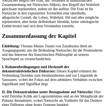
Nietzsches Begriff der Frau, die, vermittelt in unauflöslichen
Zusammenhang mit Nietzsches Stil(en), den Begriff der Wahrheit
gleichsam repräsentiert, indem sie ihn auflöst. Die Frau ist für
Nietzsche in den exponierten Textstellen eine rätselhafte,
allegorische Gestalt, die Leben, Wahrheit, Stil und alles mögliche
repräsentiert, aber keine definierbare Identität, keine ontologische
Entität besitzt und sich dem Verständnis entzieht.
Zusammenfassung der Kapitel
Einleitung:
Thomas Manns Traum von Zarathustra dient als
Ausgangspunkt, um die Bedeutung Nietzsches für die Postmoderne
und das Interesse der französischen Philosophie an seinem
Sprachspiel zu veranschaulichen.
I. Rahmenbedingungen und Herkunft des
dekonstruktivistischen Diskurses:
Dieses Kapitel erläutert die
Verbindung Derridas zum Strukturalismus und zur Linguistik de
Saussures, wobei der Fokus auf dem arbiträren Verhältnis zwischen
Signifikant und Signifikat liegt.
II. Die Dekonstruktion unter Bezugnahme auf Nietzsche:
Hier
wird Derridas Kritik am Logozentrismus und an der Metaphysik der
Präsenz thematisiert, wobei Nietzsche als Vorläufer für das Denken
einer Differenz ohne festes Zentrum fungiert.