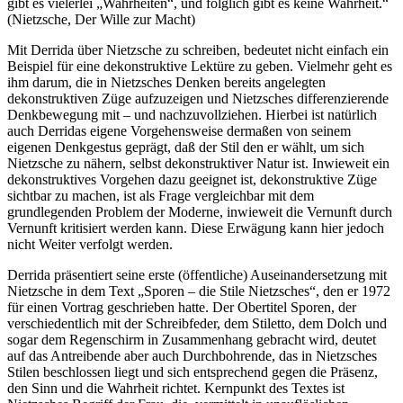
gibt es vielerlei „Wahrheiten“, und folglich gibt es keine Wahrheit.“
(Nietzsche, Der Wille zur Macht)
Mit Derrida über Nietzsche zu schreiben, bedeutet nicht einfach ein
Beispiel für eine dekonstruktive Lektüre zu geben. Vielmehr geht es
ihm darum, die in Nietzsches Denken bereits angelegten
dekonstruktiven Züge aufzuzeigen und Nietzsches differenzierende
Denkbewegung mit – und nachzuvollziehen. Hierbei ist natürlich
auch Derridas eigene Vorgehensweise dermaßen von seinem
eigenen Denkgestus geprägt, daß der Stil den er wählt, um sich
Nietzsche zu nähern, selbst dekonstruktiver Natur ist. Inwieweit ein
dekonstruktives Vorgehen dazu geeignet ist, dekonstruktive Züge
sichtbar zu machen, ist als Frage vergleichbar mit dem
grundlegenden Problem der Moderne, inwieweit die Vernunft durch
Vernunft kritisiert werden kann. Diese Erwägung kann hier jedoch
nicht Weiter verfolgt werden.
Derrida präsentiert seine erste (öffentliche) Auseinandersetzung mit
Nietzsche in dem Text „Sporen – die Stile Nietzsches“, den er 1972
für einen Vortrag geschrieben hatte. Der Obertitel Sporen, der
verschiedentlich mit der Schreibfeder, dem Stiletto, dem Dolch und
sogar dem Regenschirm in Zusammenhang gebracht wird, deutet
auf das Antreibende aber auch Durchbohrende, das in Nietzsches
Stilen beschlossen liegt und sich entsprechend gegen die Präsenz,
den Sinn und die Wahrheit richtet. Kernpunkt des Textes ist