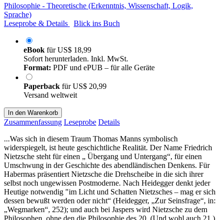
Philosophie - Theoretische (Erkenntnis, Wissenschaft, Logik,
Sprache)
Leseprobe & Details
Blick ins Buch
eBook
für
US$ 18,99
Sofort herunterladen. Inkl. MwSt.
Format:
PDF und ePUB – für alle Geräte
Paperback
für
US$ 20,99
Versand weltweit
In den Warenkorb
Zusammenfassung
Leseprobe
Details
...Was sich in diesem Traum Thomas Manns symbolisch
widerspiegelt, ist heute geschichtliche Realität. Der Name Friedrich
Nietzsche steht für einen „ Übergang und Untergang“, für einen
Umschwung in der Geschichte des abendländischen Denkens. Für
Habermas präsentiert Nietzsche die Drehscheibe in die sich ihrer
selbst noch ungewissen Postmoderne. Nach Heidegger denkt jeder
Heutige notwendig "im Licht und Schatten Nietzsches – mag er sich
dessen bewußt werden oder nicht“ (Heidegger, „Zur Seinsfrage“, in:
„Wegmarken“, 252); und auch bei Jaspers wird Nietzsche zu dem
Philosophen, ohne den die Philosophie des 20. (Und wohl auch 21.)