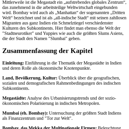
Mittlerweile ist die Megastadt ein „aufstrebendes globales Zentrum“,
das zunehmend in die arbeitsteilige Weltwirtschaft eingebunden
wird. Bombay wird auch als „Manhattan“ der sogenannten „Dritten
Welt“ bezeichnet und ist als „all-indische Stadt“ mit seinen zahllosen
Migranten aus ganz Indien ein Schmelztiegel verschiedenster
Kulturen des Subkontinents. Hier findet man ebenso die Welt der
"Stadtneurotiker" und Yuppies wie auch die größten Slums Asiens,
die der Stadt den Namen "Slumbai" geben.
Zusammenfassung der Kapitel
Einleitung:
Einführung in die Thematik der Megastädte in Indien
und deren Rolle als ökonomische Knotenpunkte.
Land, Bevölkerung, Kultur:
Überblick über die geografischen,
sozialen und demografischen Rahmenbedingungen des indischen
Subkontinents.
Megastädte:
Analyse des Urbanisierungstrends und der sozio-
ökonomischen Polarisierung in indischen Metropolen.
Mumbai (eh. Bombay):
Untersuchung der größten Stadt Indiens
als Finanzzentrum und "Tor zur Welt".
Bombay, das Mekka der Multinationale Firmen:
Beleuchtung