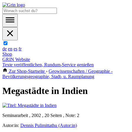
de
en
es
fr
Shop
GRIN Website
Texte veröffentlichen, Rundum-Service genießen
Zur Shop-Startseite
›
Geowissenschaften / Geographie -
Bevölkerungsgeographie, Stadt- u. Raumplanung
Megastädte in Indien
Seminararbeit , 2002 , 20 Seiten , Note: 2
Autor:in:
Dennis Pulimittathu (Autor:in)