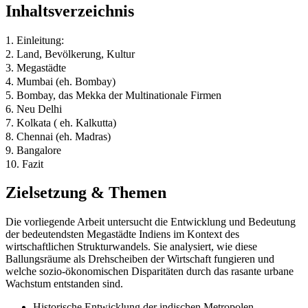
Inhaltsverzeichnis
1. Einleitung:
2. Land, Bevölkerung, Kultur
3. Megastädte
4. Mumbai (eh. Bombay)
5. Bombay, das Mekka der Multinationale Firmen
6. Neu Delhi
7. Kolkata ( eh. Kalkutta)
8. Chennai (eh. Madras)
9. Bangalore
10. Fazit
Zielsetzung & Themen
Die vorliegende Arbeit untersucht die Entwicklung und Bedeutung
der bedeutendsten Megastädte Indiens im Kontext des
wirtschaftlichen Strukturwandels. Sie analysiert, wie diese
Ballungsräume als Drehscheiben der Wirtschaft fungieren und
welche sozio-ökonomischen Disparitäten durch das rasante urbane
Wachstum entstanden sind.
Historische Entwicklung der indischen Metropolen