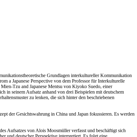
unikationstheoretische Grundlagen interkultureller Kommunikation
m a Japanese Perspective von dem Professor für Interkulturelle
e Mien-Tzu and Japanese Mentsu von Kiyoko Suedo, einer
ich in seinem Aufsatz anhand von drei Beispielen mit deutschem
rhaltensmuster zu lenken, die sich hinter den beschriebenen
zept der Gesichtswahrung in China und Japan fokussieren. Es werden
des Aufsatzes von Alois Moosmüller verfasst und beschäftigt sich
r und deutscher Perspektive interpretiert. Es folgt eine