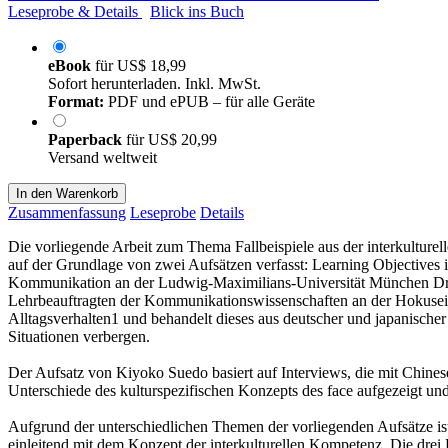
Leseprobe & Details
Blick ins Buch
eBook
für
US$ 18,99
Sofort herunterladen. Inkl. MwSt.
Format:
PDF und ePUB – für alle Geräte
Paperback
für
US$ 20,99
Versand weltweit
In den Warenkorb
Zusammenfassung
Leseprobe
Details
Die vorliegende Arbeit zum Thema Fallbeispiele aus der interkultu
auf der Grundlage von zwei Aufsätzen verfasst: Learning Objectives
Kommunikation an der Ludwig-Maximilians-Universität München Dr. 
Lehrbeauftragten der Kommunikationswissenschaften an der Hokusei G
Alltagsverhalten1 und behandelt dieses aus deutscher und japanischer 
Situationen verbergen.
Der Aufsatz von Kiyoko Suedo basiert auf Interviews, die mit Chin
Unterschiede des kulturspezifischen Konzepts des face aufgezeigt un
Aufgrund der unterschiedlichen Themen der vorliegenden Aufsätze ist
einleitend mit dem Konzept der interkulturellen Kompetenz. Die drei B