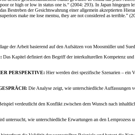
poor or high or low in status one is.“ (2004: 293). In Japan hingegen l
gt das Bestreben der Gesichtswahrung einer allgemein akzeptierten Hier
 superiors make me lose mentsu, they are not considered as terrible.” (
ndlage der Arbeit basierend auf den Aufsätzen von Moosmüller und Sue
:
Das Kapitel definiert den Begriff der interkulturellen Kompetenz und 
HER PERSPEKTIVE:
Hier werden drei spezifische Szenarien – ein V
SGESPRÄCH:
Die Analyse zeigt, wie unterschiedliche Auffassungen v
eispiel verdeutlicht den Konflikt zwischen dem Wunsch nach inhaltlic
rd untersucht, wie unterschiedliche Erwartungen an den Lernprozess u