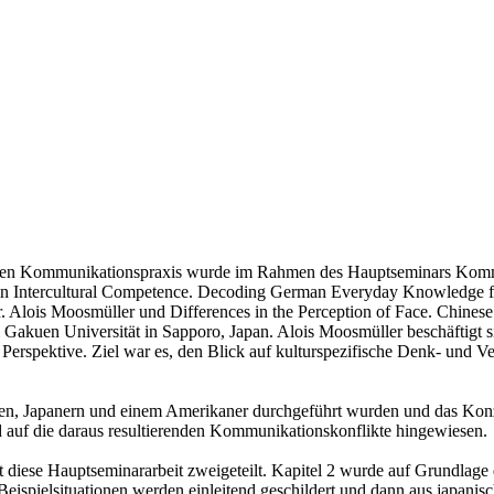
rellen Kommunikationspraxis wurde im Rahmen des Hauptseminars Komm
 in Intercultural Competence. Decoding German Everyday Knowledge fro
Alois Moosmüller und Differences in the Perception of Face. Chines
akuen Universität in Sapporo, Japan. Alois Moosmüller beschäftigt s
Perspektive. Ziel war es, den Blick auf kulturspezifische Denk- und Ve
esen, Japanern und einem Amerikaner durchgeführt wurden und das Kon
d auf die daraus resultierenden Kommunikationskonflikte hingewiesen.
 diese Hauptseminararbeit zweigeteilt. Kapitel 2 wurde auf Grundlage 
eispielsituationen werden einleitend geschildert und dann aus japanische