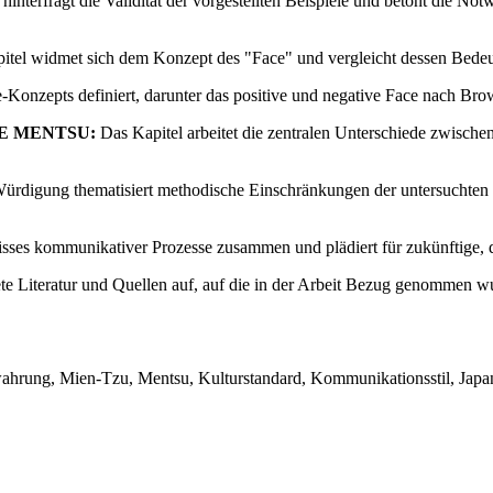
hinterfragt die Validität der vorgestellten Beispiele und betont die Not
tel widmet sich dem Konzept des "Face" und vergleicht dessen Bedeut
-Konzepts definiert, darunter das positive und negative Face nach Br
HE MENTSU:
Das Kapitel arbeitet die zentralen Unterschiede zwisc
ürdigung thematisiert methodische Einschränkungen der untersuchten St
ses kommunikativer Prozesse zusammen und plädiert für zukünftige, di
ete Literatur und Quellen auf, auf die in der Arbeit Bezug genommen w
wahrung, Mien-Tzu, Mentsu, Kulturstandard, Kommunikationsstil, Japan