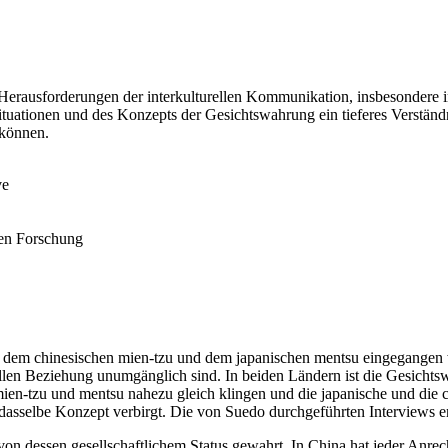
e Herausforderungen der interkulturellen Kommunikation, insbesondere
gssituationen und des Konzepts der Gesichtswahrung ein tieferes Verstä
 können.
ve
den Forschung
 dem chinesischen mien-tzu und dem japanischen mentsu eingegangen wir
llen Beziehung unumgänglich sind. In beiden Ländern ist die Gesich
ien-tzu und mentsu nahezu gleich klingen und die japanische und die ch
n dasselbe Konzept verbirgt. Die von Suedo durchgeführten Interviews e
on dessen gesellschaftlichem Status gewahrt. In China hat jeder Anre