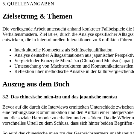
5. QUELLENANGABEN
Zielsetzung & Themen
Die vorliegende Arbeit untersucht anhand konkreter Fallbeispiele di
Verhaltensmustern. Ziel ist es, durch die Analyse spezifischer Allta
entwickeln, die in interkulturellen Interaktionen zu Konflikten führen
Interkulturelle Kompetenz als Schlüsselqualifikation
Analyse deutscher Alltagssituationen aus japanischer Perspekti
Vergleich der Konzepte Mien-Tzu (China) und Mentsu (Japan)
Untersuchung von Machtstrukturen und Kommunikationsstilen
Reflektion über methodische Ansätze in der kulturvergleichen
Auszug aus dem Buch
3.2. Das chinesische mien-tzu und das japanische mentsu
Bevor auf die durch die Interviews ermittelten Unterschiede zwischen
eine reibungslose Kommunikation und den Aufbau einer interpersone
und die soziale Harmonie zu erhalten und zu stärken. Da die Wörter m
vorschnelles Urteil zu dem Schluss, dass sich hinter beiden Begriffe
So wird das chinesische mien-tzu des Gesprächspartners unabhängig v