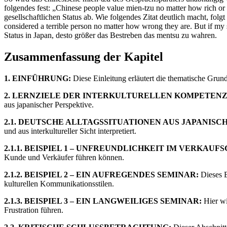
folgendes fest: „Chinese people value mien-tzu no matter how rich or 
gesellschaftlichen Status ab. Wie folgendes Zitat deutlich macht, fol
considered a terrible person no matter how wrong they are. But if my
Status in Japan, desto größer das Bestreben das mentsu zu wahren.
Zusammenfassung der Kapitel
1. EINFÜHRUNG:
Diese Einleitung erläutert die thematische Gru
2. LERNZIELE DER INTERKULTURELLEN KOMPETENZ
aus japanischer Perspektive.
2.1. DEUTSCHE ALLTAGSSITUATIONEN AUS JAPANISC
und aus interkultureller Sicht interpretiert.
2.1.1. BEISPIEL 1 – UNFREUNDLICHKEIT IM VERKAUF
Kunde und Verkäufer führen können.
2.1.2. BEISPIEL 2 – EIN AUFREGENDES SEMINAR:
Dieses B
kulturellen Kommunikationsstilen.
2.1.3. BEISPIEL 3 – EIN LANGWEILIGES SEMINAR:
Hier wi
Frustration führen.