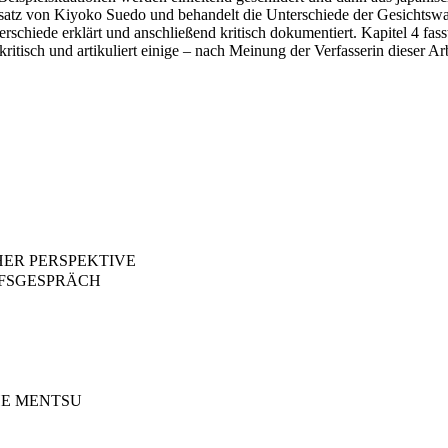
ufsatz von Kiyoko Suedo und behandelt die Unterschiede der Gesichtsw
terschiede erklärt und anschließend kritisch dokumentiert. Kapitel 4 f
ws kritisch und artikuliert einige – nach Meinung der Verfasserin dies
HER PERSPEKTIVE
AUFSGESPRÄCH
HE MENTSU