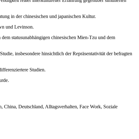
wendigkeit realer interkultureller Erfahrung gegenüber simulierten
ung in der chinesischen und japanischen Kultur.
own und Levinson.
hen dem statusunabhängigen chinesischen Mien-Tzu und dem
udie, insbesondere hinsichtlich der Repräsentativität der befragten
fferenziertere Studien.
urde.
, China, Deutschland, Alltagsverhalten, Face Work, Soziale