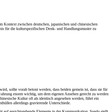
 im Kontext zwischen deutschen, japanischen und chinesischen
ndnis für die kulturspezifischen Denk- und Handlungsmuster zu
d, sollte vorab betont werden, dass beiden gemein ist, dass sie für
tswahrung enorm wichtig, um dem eigenen Ansehen gerecht zu werden
inesische Kultur oft als identisch angesehen werden, führt ein
nthüllen allerdings gravierende Unterschiede.
cht auf gesichtsgebende Elemente in der Kommunikation. Suedo stellt