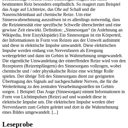
bestimmten Reiz besonders empfindlich. So reagiert zum Beispiel
das Auge auf Lichtreize, das Ohr auf Schall und die
Nasenschleimhaut auf chemische Reize. Um eine
Sinneswahrnehmung auszulösen ist es allerdings notwendig, dass
die Reizintensität eine spezifische Schwelle überschreitet und eine
gewisse Zeit einwirkt. Definition: „Sinnesorgan“ (in Anlehnung an
Wikipedia, freie Enzyklopädie) Ein Sinnesorgan ist ein Körperteil,
der Informationen in Form von Reizen aus der Umwelt aufnimmt
und diese in elektrische Impulse umwandelt. Diese elektrischen
Impulse werden entlang von Nervenfasern als Erregung
weitergeleitet und dann im Gehirn in Wahrnehmung umgewandelt.
Die eigentliche Umwandelung der eintreffenden Reize wird von den
Rezeptoren (Reizempfängern) des Sinnesorgans vollzogen, wobei
chemische und / oder physikalische Reize eine wichtige Rolle
spielen. Der übrige Teil des Sinnesorgans dient zur geeigneten
Übertragung des Signals auf nachgeschaltete Nerven, die für die
Weiterleitung zu den zentralen Verarbeitungsstellen im Gehirn
sorgen. 1 Beispiel: Das Auge (Sinnesorgan) nimmt Informationen in
Form von Lichtimpulsen (Reize) auf und wandelt diese in
elektrische Impulse um. Die elektrischen Impulse werden über
Nervenfasern zum Gehirn geleitet und dort in die Wahrnehmung
eines Bildes umgewandelt. [...]
Leseprobe