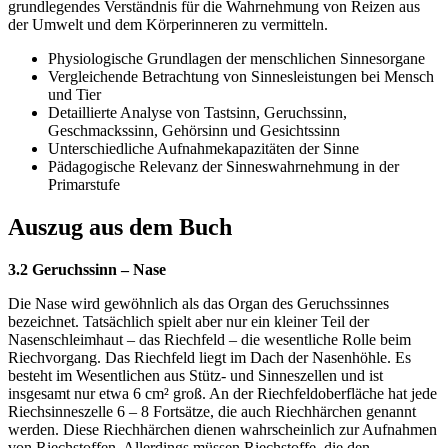
grundlegendes Verständnis für die Wahrnehmung von Reizen aus
der Umwelt und dem Körperinneren zu vermitteln.
Physiologische Grundlagen der menschlichen Sinnesorgane
Vergleichende Betrachtung von Sinnesleistungen bei Mensch
und Tier
Detaillierte Analyse von Tastsinn, Geruchssinn,
Geschmackssinn, Gehörsinn und Gesichtssinn
Unterschiedliche Aufnahmekapazitäten der Sinne
Pädagogische Relevanz der Sinneswahrnehmung in der
Primarstufe
Auszug aus dem Buch
3.2 Geruchssinn – Nase
Die Nase wird gewöhnlich als das Organ des Geruchssinnes
bezeichnet. Tatsächlich spielt aber nur ein kleiner Teil der
Nasenschleimhaut – das Riechfeld – die wesentliche Rolle beim
Riechvorgang. Das Riechfeld liegt im Dach der Nasenhöhle. Es
besteht im Wesentlichen aus Stütz- und Sinneszellen und ist
insgesamt nur etwa 6 cm² groß. An der Riechfeldoberfläche hat jede
Riechsinneszelle 6 – 8 Fortsätze, die auch Riechhärchen genannt
werden. Diese Riechhärchen dienen wahrscheinlich zur Aufnahmen
von Riechstoffen. Allerdings müssen Riechstoffe, die den