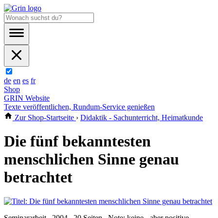
de
en
es
fr
Shop
GRIN Website
Texte veröffentlichen, Rundum-Service genießen
Zur Shop-Startseite
›
Didaktik - Sachunterricht, Heimatkunde
Die fünf bekanntesten
menschlichen Sinne genau
betrachtet
Seminararbeit , 2004 , 20 Seiten , Note: keine - aber positive