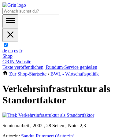
de
en
es
fr
Shop
GRIN Website
Texte veröffentlichen, Rundum-Service genießen
Zur Shop-Startseite
›
BWL - Wirtschaftspolitik
Verkehrsinfrastruktur als
Standortfaktor
Seminararbeit , 2002 , 28 Seiten , Note: 2,3
Autor:in:
Sandra Rummert (Autor:in)