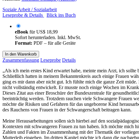
Soziale Arbeit / Sozialarbeit
Leseprobe & Details
Blick ins Buch
eBook
für
US$ 18,99
Sofort herunterladen. Inkl. MwSt.
Format:
PDF – für alle Geräte
In den Warenkorb
Zusammenfassung
Leseprobe
Details
„Als ich mein erstes Kind erwartet habe, meinte mein Arzt, ich sollte
Schließlich hatten in meinem Bekanntenkreis auch einige Frauen wä
ging es mir dann aber nicht gut. Ich fühlte mich die ganze Zeit müd
nicht vollständig entwickelt. Er musste noch einige Wochen im Kranken
Dieses Zitat aus einer Broschüre der Bundeszentrale für gesundheit
beeinträchtig werden. Trotzdem rauchen viele Schwangere Frauen we
möchte die Risiken und Gefahren für das ungeborene Kind herausarb
des Rauchens von Frauen in der Schwangerschaft beitragen kann.
Meine Herausarbeitungen sollen sich hierbei auf den sozialpädagogis
Kontexten mit schwangeren Frauen zu tun haben. Ich möchte mich hier
Zahlen und Fakten im Zusammenhang mit der Thematik der vorliegend
Mutterleib eingehen. Im dritten Kapitel möchte ich dann die nachgeb