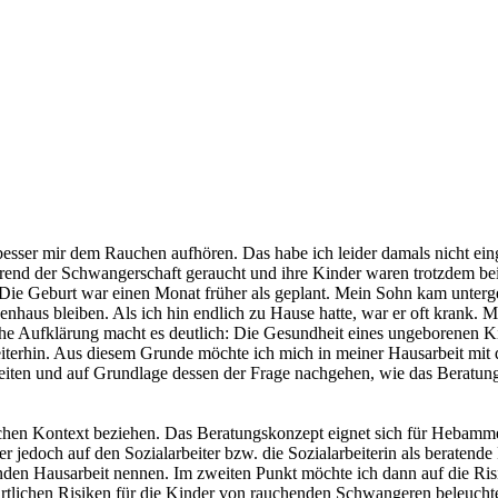
 besser mir dem Rauchen aufhören. Das habe ich leider damals nicht eing
hrend der Schwangerschaft geraucht und ihre Kinder waren trotzdem b
e. Die Geburt war einen Monat früher als geplant. Mein Sohn kam unter
haus bleiben. Als ich hin endlich zu Hause hatte, war er oft krank. Mit
liche Aufklärung macht es deutlich: Die Gesundheit eines ungeborenen 
iterhin. Aus diesem Grunde möchte ich mich in meiner Hausarbeit mit
eiten und auf Grundlage dessen der Frage nachgehen, wie das Beratun
chen Kontext beziehen. Das Beratungskonzept eignet sich für Hebammen
 jedoch auf den Sozialarbeiter bzw. die Sozialarbeiterin als beratend
en Hausarbeit nennen. Im zweiten Punkt möchte ich dann auf die Ris
urtlichen Risiken für die Kinder von rauchenden Schwangeren beleucht