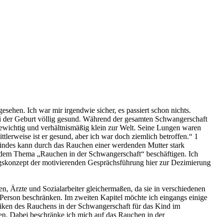
esehen. Ich war mir irgendwie sicher, es passiert schon nichts.
ei der Geburt völlig gesund. Während der gesamten Schwangerschaft
gewichtig und verhältnismäßig klein zur Welt. Seine Lungen waren
tlerweise ist er gesund, aber ich war doch ziemlich betroffen.“ 1
Kindes kann durch das Rauchen einer werdenden Mutter stark
 dem Thema „Rauchen in der Schwangerschaft“ beschäftigen. Ich
gskonzept der motivierenden Gesprächsführung hier zur Dezimierung
, Ärzte und Sozialarbeiter gleichermaßen, da sie in verschiedenen
e Person beschränken. Im zweiten Kapitel möchte ich eingangs einige
iken des Rauchens in der Schwangerschaft für das Kind im
en. Dabei beschränke ich mich auf das Rauchen in der