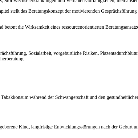
Stoffwechselerkrankungen und Verhaltensauffälligkeiten, thematisier
itel stellt das Beratungskonzept der motivierenden Gesprächsführung al
 betont die Wirksamkeit eines ressourcenorientierten Beratungsansatze
rächsführung, Sozialarbeit, vorgeburtliche Risiken, Plazentadurchblu
cherberatung
Tabakkonsum während der Schwangerschaft und den gesundheitlichen 
geborene Kind, langfristige Entwicklungsstörungen nach der Geburt 