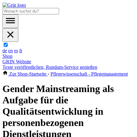
de
en
es
fr
Shop
GRIN Website
Texte veröffentlichen, Rundum-Service genießen
Zur Shop-Startseite
›
Pflegewissenschaft - Pflegemanagement
Gender Mainstreaming als
Aufgabe für die
Qualitätsentwicklung in
personenbezogenen
Dienstleistungen