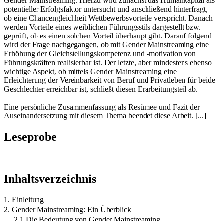
Gender Mainstreaming. Hierzu wird zunächst das Humankapital als
potentieller Erfolgsfaktor untersucht und anschließend hinterfragt,
ob eine Chancengleichheit Wettbewerbsvorteile verspricht. Danach
werden Vorteile eines weiblichen Führungsstils dargestellt bzw.
geprüft, ob es einen solchen Vorteil überhaupt gibt. Darauf folgend
wird der Frage nachgegangen, ob mit Gender Mainstreaming eine
Erhöhung der Gleichstellungskompetenz und -motivation von
Führungskräften realisierbar ist. Der letzte, aber mindestens ebenso
wichtige Aspekt, ob mittels Gender Mainstreaming eine
Erleichterung der Vereinbarkeit von Beruf und Privatleben für beide
Geschlechter erreichbar ist, schließt diesen Erarbeitungsteil ab.
Eine persönliche Zusammenfassung als Resümee und Fazit der
Auseinandersetzung mit diesem Thema beendet diese Arbeit. [...]
Leseprobe
Inhaltsverzeichnis
1. Einleitung
2. Gender Mainstreaming: Ein Überblick
2.1 Die Bedeutung von Gender Mainstreaming