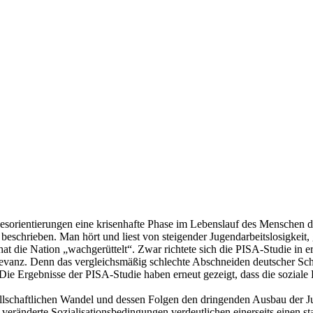
 Desorientierungen eine krisenhafte Phase im Lebenslauf des Menschen d
beschrieben. Man hört und liest von steigender Jugendarbeitslosigkeit, 
hat die Nation „wachgerüttelt“. Zwar richtete sich die PISA-Studie in e
elevanz. Denn das vergleichsmäßig schlechte Abschneiden deutscher Sch
 Die Ergebnisse der PISA-Studie haben erneut gezeigt, dass die soziale
ellschaftlichen Wandel und dessen Folgen den dringenden Ausbau der 
nderte Sozialisationsbedingungen verdeutlichen einerseits einen star