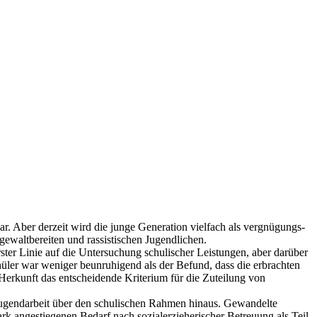
ar. Aber derzeit wird die junge Generation vielfach als vergnügungs-
gewaltbereiten und rassistischen Jugendlichen.
rster Linie auf die Untersuchung schulischer Leistungen, aber darüber
üler war weniger beunruhigend als der Befund, dass die erbrachten
 Herkunft das entscheidende Kriterium für die Zuteilung von
Jugendarbeit über den schulischen Rahmen hinaus. Gewandelte
k angestiegenen Bedarf nach sozialerzieherischer Betreuung als Teil