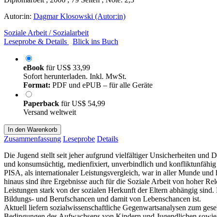
Autor:in:
Dagmar Klosowski (Autor:in)
Soziale Arbeit / Sozialarbeit
Leseprobe & Details
Blick ins Buch
eBook
für
US$ 33,99
Sofort herunterladen. Inkl. MwSt.
Format:
PDF und ePUB – für alle Geräte
Paperback
für
US$ 54,99
Versand weltweit
In den Warenkorb
Zusammenfassung
Leseprobe
Details
Die Jugend stellt seit jeher aufgrund vielfältiger Unsicherheiten und
und konsumsüchtig, medienfixiert, unverbindlich und konfliktunfähig 
PISA, als internationaler Leistungsvergleich, war in aller Munde und 
hinaus sind ihre Ergebnisse auch für die Soziale Arbeit von hoher R
Leistungen stark von der sozialen Herkunft der Eltern abhängig sind.
Bildungs- und Berufschancen und damit von Lebenschancen ist.
Aktuell liefern sozialwissenschaftliche Gegenwartsanalysen zum ges
Bedingungen des Aufwachsens von Kindern und Jugendlichen sowie verä