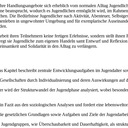
re Handlungsangebote sich erheblich vom normalen Alltag Jugendlicher 
inne beansprucht, wodurch es Jugendlichen ermöglicht wird, im Rahmen 
en. Die Bedürfnisse Jugendlicher nach Aktivität, Abenteuer, Selbstge
mmenleben in ungewohnter Umgebung und für exemplarische Auseinander
den.
it ihren Teilnehmern keine fertigen Erlebnisse, sondern stellt ihnen
regt sie Jugendliche zum eigenen Handeln samt Entwurf und Reflexion a
insamkeit und Solidarität in den Alltag zu verlängern.
s Kapitel beschreibt zentrale Entwicklungsaufgaben im Jugendalter sow
Gesellschaften durch Individualisierung und deren Auswirkungen auf d
r wird der Strukturwandel der Jugendphase analysiert, wobei besonde
in Fazit aus den soziologischen Analysen und fordert eine lebenswelto
die gesetzlichen Grundlagen sowie Aufgaben und Ziele der Jugendarbei
ugendgruppen, wie Überschaubarkeit und Dauerhaftigkeit, als struktur