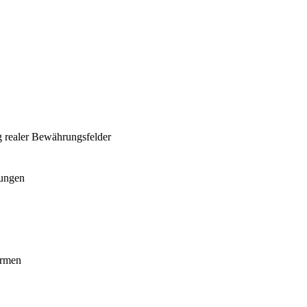
g realer Bewährungsfelder
hungen
ormen