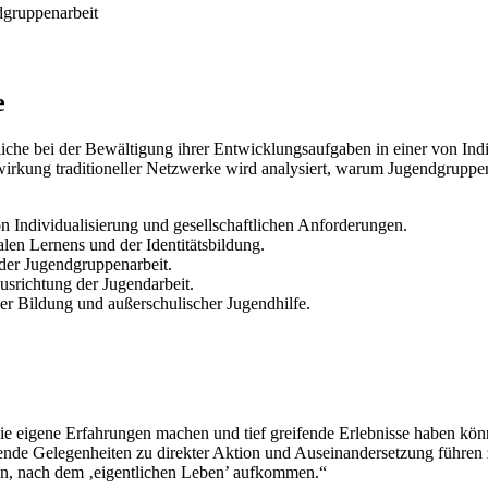
dgruppenarbeit
e
iche bei der Bewältigung ihrer Entwicklungsaufgaben in einer von Indiv
kung traditioneller Netzwerke wird analysiert, warum Jugendgruppena
n Individualisierung und gesellschaftlichen Anforderungen.
en Lernens und der Identitätsbildung.
 der Jugendgruppenarbeit.
usrichtung der Jugendarbeit.
er Bildung und außerschulischer Jugendhilfe.
e eigene Erfahrungen machen und tief greifende Erlebnisse haben könn
ende Gelegenheiten zu direkter Aktion und Auseinandersetzung führen
n, nach dem ‚eigentlichen Leben’ aufkommen.“