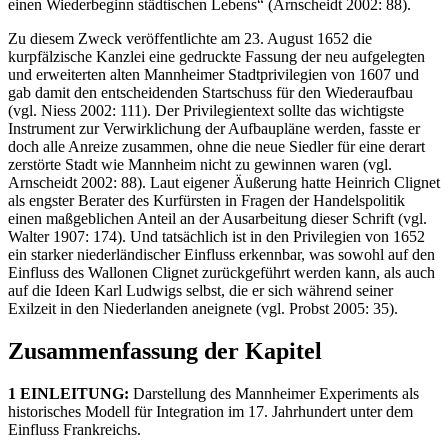
einen Wiederbeginn städtischen Lebens“ (Arnscheidt 2002: 88).
Zu diesem Zweck veröffentlichte am 23. August 1652 die
kurpfälzische Kanzlei eine gedruckte Fassung der neu aufgelegten
und erweiterten alten Mannheimer Stadtprivilegien von 1607 und
gab damit den entscheidenden Startschuss für den Wiederaufbau
(vgl. Niess 2002: 111). Der Privilegientext sollte das wichtigste
Instrument zur Verwirklichung der Aufbaupläne werden, fasste er
doch alle Anreize zusammen, ohne die neue Siedler für eine derart
zerstörte Stadt wie Mannheim nicht zu gewinnen waren (vgl.
Arnscheidt 2002: 88). Laut eigener Äußerung hatte Heinrich Clignet
als engster Berater des Kurfürsten in Fragen der Handelspolitik
einen maßgeblichen Anteil an der Ausarbeitung dieser Schrift (vgl.
Walter 1907: 174). Und tatsächlich ist in den Privilegien von 1652
ein starker niederländischer Einfluss erkennbar, was sowohl auf den
Einfluss des Wallonen Clignet zurückgeführt werden kann, als auch
auf die Ideen Karl Ludwigs selbst, die er sich während seiner
Exilzeit in den Niederlanden aneignete (vgl. Probst 2005: 35).
Zusammenfassung der Kapitel
1 EINLEITUNG:
Darstellung des Mannheimer Experiments als
historisches Modell für Integration im 17. Jahrhundert unter dem
Einfluss Frankreichs.