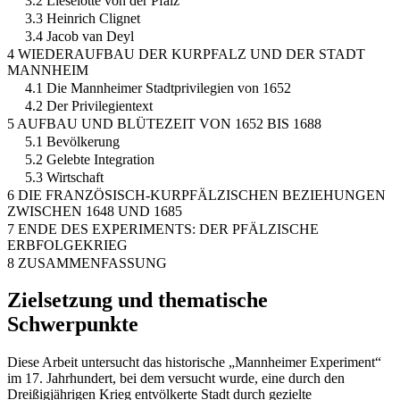
3.2 Lieselotte von der Pfalz
3.3 Heinrich Clignet
3.4 Jacob van Deyl
4 WIEDERAUFBAU DER KURPFALZ UND DER STADT
MANNHEIM
4.1 Die Mannheimer Stadtprivilegien von 1652
4.2 Der Privilegientext
5 AUFBAU UND BLÜTEZEIT VON 1652 BIS 1688
5.1 Bevölkerung
5.2 Gelebte Integration
5.3 Wirtschaft
6 DIE FRANZÖSISCH-KURPFÄLZISCHEN BEZIEHUNGEN
ZWISCHEN 1648 UND 1685
7 ENDE DES EXPERIMENTS: DER PFÄLZISCHE
ERBFOLGEKRIEG
8 ZUSAMMENFASSUNG
Zielsetzung und thematische
Schwerpunkte
Diese Arbeit untersucht das historische „Mannheimer Experiment“
im 17. Jahrhundert, bei dem versucht wurde, eine durch den
Dreißigjährigen Krieg entvölkerte Stadt durch gezielte