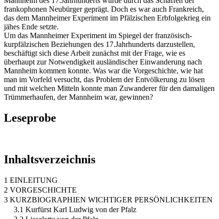
Mannheim des 17.Jahrhunderts wurde durch das Schaffen der
frankophonen Neubürger geprägt. Doch es war auch Frankreich,
das dem Mannheimer Experiment im Pfälzischen Erbfolgekrieg ein
jähes Ende setzte.
Um das Mannheimer Experiment im Spiegel der französisch-
kurpfälzischen Beziehungen des 17.Jahrhunderts darzustellen,
beschäftigt sich diese Arbeit zunächst mit der Frage, wie es
überhaupt zur Notwendigkeit ausländischer Einwanderung nach
Mannheim kommen konnte. Was war die Vorgeschichte, wie hat
man im Vorfeld versucht, das Problem der Entvölkerung zu lösen
und mit welchen Mitteln konnte man Zuwanderer für den damaligen
Trümmerhaufen, der Mannheim war, gewinnen?
Leseprobe
Inhaltsverzeichnis
1 EINLEITUNG
2 VORGESCHICHTE
3 KURZBIOGRAPHIEN WICHTIGER PERSÖNLICHKEITEN
3.1 Kurfürst Karl Ludwig von der Pfalz