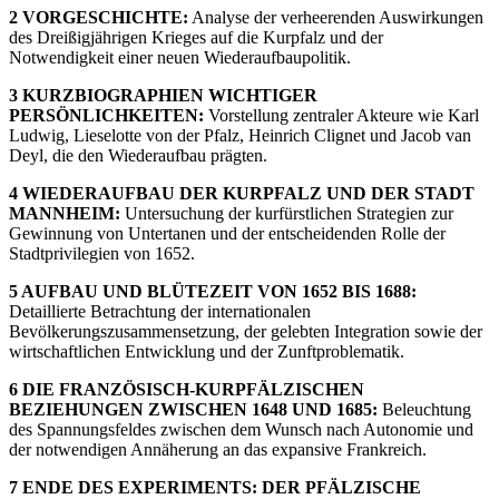
2 VORGESCHICHTE:
Analyse der verheerenden Auswirkungen
des Dreißigjährigen Krieges auf die Kurpfalz und der
Notwendigkeit einer neuen Wiederaufbaupolitik.
3 KURZBIOGRAPHIEN WICHTIGER
PERSÖNLICHKEITEN:
Vorstellung zentraler Akteure wie Karl
Ludwig, Lieselotte von der Pfalz, Heinrich Clignet und Jacob van
Deyl, die den Wiederaufbau prägten.
4 WIEDERAUFBAU DER KURPFALZ UND DER STADT
MANNHEIM:
Untersuchung der kurfürstlichen Strategien zur
Gewinnung von Untertanen und der entscheidenden Rolle der
Stadtprivilegien von 1652.
5 AUFBAU UND BLÜTEZEIT VON 1652 BIS 1688:
Detaillierte Betrachtung der internationalen
Bevölkerungszusammensetzung, der gelebten Integration sowie der
wirtschaftlichen Entwicklung und der Zunftproblematik.
6 DIE FRANZÖSISCH-KURPFÄLZISCHEN
BEZIEHUNGEN ZWISCHEN 1648 UND 1685:
Beleuchtung
des Spannungsfeldes zwischen dem Wunsch nach Autonomie und
der notwendigen Annäherung an das expansive Frankreich.
7 ENDE DES EXPERIMENTS: DER PFÄLZISCHE