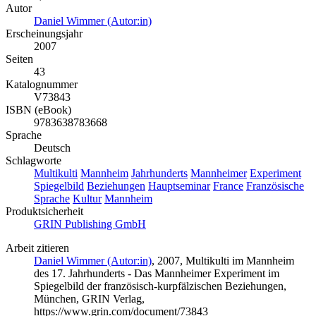
Autor
Daniel Wimmer (Autor:in)
Erscheinungsjahr
2007
Seiten
43
Katalognummer
V73843
ISBN (eBook)
9783638783668
Sprache
Deutsch
Schlagworte
Multikulti
Mannheim
Jahrhunderts
Mannheimer
Experiment
Spiegelbild
Beziehungen
Hauptseminar
France
Französische
Sprache
Kultur
Mannheim
Produktsicherheit
GRIN Publishing GmbH
Arbeit zitieren
Daniel Wimmer (Autor:in)
, 2007, Multikulti im Mannheim
des 17. Jahrhunderts - Das Mannheimer Experiment im
Spiegelbild der französisch-kurpfälzischen Beziehungen,
München, GRIN Verlag,
https://www.grin.com/document/73843