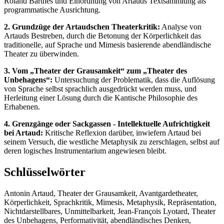
Roland Barthes und Einordnung von Artauds Textsammlung als
programmatische Ausrichtung.
2. Grundzüge der Artaudschen Theaterkritik:
Analyse von
Artauds Bestreben, durch die Betonung der Körperlichkeit das
traditionelle, auf Sprache und Mimesis basierende abendländische
Theater zu überwinden.
3. Vom „Theater der Grausamkeit“ zum „Theater des
Unbehagens“:
Untersuchung der Problematik, dass die Auflösung
von Sprache selbst sprachlich ausgedrückt werden muss, und
Herleitung einer Lösung durch die Kantische Philosophie des
Erhabenen.
4. Grenzgänge oder Sackgassen - Intellektuelle Aufrichtigkeit
bei Artaud:
Kritische Reflexion darüber, inwiefern Artaud bei
seinem Versuch, die westliche Metaphysik zu zerschlagen, selbst auf
deren logisches Instrumentarium angewiesen bleibt.
Schlüsselwörter
Antonin Artaud, Theater der Grausamkeit, Avantgardetheater,
Körperlichkeit, Sprachkritik, Mimesis, Metaphysik, Repräsentation,
Nichtdarstellbares, Unmittelbarkeit, Jean-François Lyotard, Theater
des Unbehagens, Performativität, abendländisches Denken,