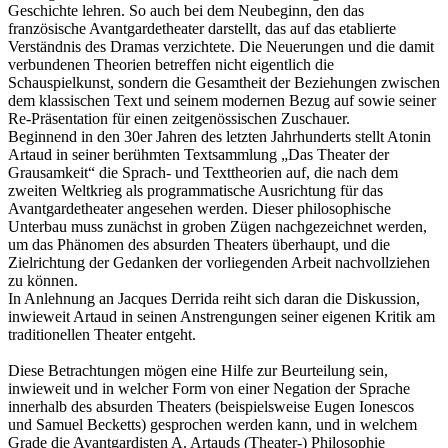
Geschichte lehren. So auch bei dem Neubeginn, den das
französische Avantgardetheater darstellt, das auf das etablierte
Verständnis des Dramas verzichtete. Die Neuerungen und die damit
verbundenen Theorien betreffen nicht eigentlich die
Schauspielkunst, sondern die Gesamtheit der Beziehungen zwischen
dem klassischen Text und seinem modernen Bezug auf sowie seiner
Re-Präsentation für einen zeitgenössischen Zuschauer.
Beginnend in den 30er Jahren des letzten Jahrhunderts stellt Atonin
Artaud in seiner berühmten Textsammlung „Das Theater der
Grausamkeit“ die Sprach- und Texttheorien auf, die nach dem
zweiten Weltkrieg als programmatische Ausrichtung für das
Avantgardetheater angesehen werden. Dieser philosophische
Unterbau muss zunächst in groben Zügen nachgezeichnet werden,
um das Phänomen des absurden Theaters überhaupt, und die
Zielrichtung der Gedanken der vorliegenden Arbeit nachvollziehen
zu können.
In Anlehnung an Jacques Derrida reiht sich daran die Diskussion,
inwieweit Artaud in seinen Anstrengungen seiner eigenen Kritik am
traditionellen Theater entgeht.
Diese Betrachtungen mögen eine Hilfe zur Beurteilung sein,
inwieweit und in welcher Form von einer Negation der Sprache
innerhalb des absurden Theaters (beispielsweise Eugen Ionescos
und Samuel Becketts) gesprochen werden kann, und in welchem
Grade die Avantgardisten A. Artauds (Theater-) Philosophie