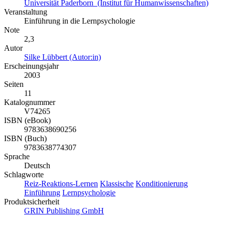
Universität Paderborn (Institut für Humanwissenschaften)
Veranstaltung
Einführung in die Lernpsychologie
Note
2,3
Autor
Silke Lübbert (Autor:in)
Erscheinungsjahr
2003
Seiten
11
Katalognummer
V74265
ISBN (eBook)
9783638690256
ISBN (Buch)
9783638774307
Sprache
Deutsch
Schlagworte
Reiz-Reaktions-Lernen
Klassische
Konditionierung
Einführung
Lernpsychologie
Produktsicherheit
GRIN Publishing GmbH