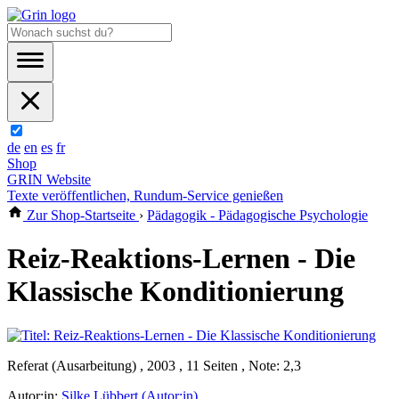
de
en
es
fr
Shop
GRIN Website
Texte veröffentlichen, Rundum-Service genießen
Zur Shop-Startseite
›
Pädagogik - Pädagogische Psychologie
Reiz-Reaktions-Lernen - Die
Klassische Konditionierung
Referat (Ausarbeitung) , 2003 , 11 Seiten , Note: 2,3
Autor:in:
Silke Lübbert (Autor:in)