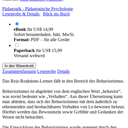
Pädagogik - Pädagogische Psychologie
Leseprobe & Details
Blick ins Buch
eBook
für
US$ 14,99
Sofort herunterladen. Inkl. MwSt.
Format:
PDF – für alle Geräte
Paperback
für
US$ 15,99
Versand weltweit
In den Warenkorb
Zusammenfassung
Leseprobe
Details
Das Reiz-Reaktions-Lernen fällt in den Bereich des Behaviorismus.
Behaviorismus ist abgeleitet von dem englischen Wort „behavior“,
was soviel bedeutet wie „Verhalten“. Aus dieser Übersetzung kann
man ableiten, dass sich der Behaviorismus mit dem äußerlich zu
erkennenden und beobachtbaren Verhalten von Le-bewesen befasst.
Hierbei werden das Bewusstsein sowie Gefühle und Gedanken der
Wesen nicht betrachtet.
Die Entwicklung des Behaviorismus wurde angeregt durch den